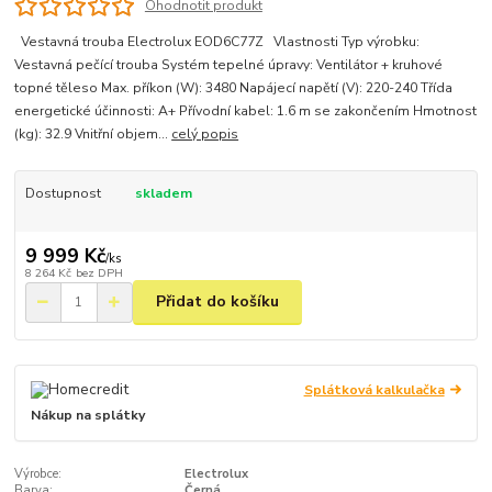
Ohodnotit produkt
Vestavná trouba Electrolux EOD6C77Z Vlastnosti Typ výrobku:
Vestavná pečící trouba Systém tepelné úpravy: Ventilátor + kruhové
topné těleso Max. příkon (W): 3480 Napájecí napětí (V): 220-240 Třída
energetické účinnosti: A+ Přívodní kabel: 1.6 m se zakončením Hmotnost
(kg): 32.9 Vnitřní objem...
celý popis
Dostupnost
skladem
9 999 Kč
/
ks
8 264 Kč
bez DPH
Přidat do košíku
Splátková kalkulačka
Nákup na splátky
Výrobce:
Electrolux
Barva:
Černá