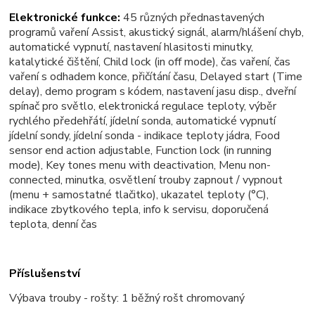
Elektronické funkce:
45 různých přednastavených
programů vaření Assist, akustický signál, alarm/hlášení chyb,
automatické vypnutí, nastavení hlasitosti minutky,
katalytické čištění, Child lock (in off mode), čas vaření, čas
vaření s odhadem konce, přičítání času, Delayed start (Time
delay), demo program s kódem, nastavení jasu disp., dveřní
spínač pro světlo, elektronická regulace teploty, výběr
rychlého předehřátí, jídelní sonda, automatické vypnutí
jídelní sondy, jídelní sonda - indikace teploty jádra, Food
sensor end action adjustable, Function lock (in running
mode), Key tones menu with deactivation, Menu non-
connected, minutka, osvětlení trouby zapnout / vypnout
(menu + samostatné tlačitko), ukazatel teploty (°C),
indikace zbytkového tepla, info k servisu, doporučená
teplota, denní čas
Příslušenství
Výbava trouby - rošty: 1 běžný rošt chromovaný