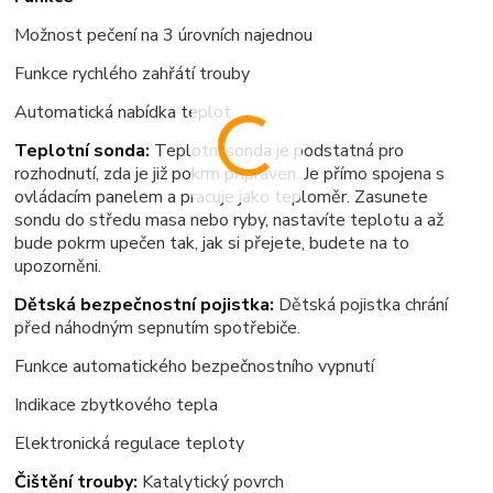
Možnost pečení na 3 úrovních najednou
Funkce rychlého zahřátí trouby
Automatická nabídka teplot
Teplotní sonda:
Teplotní sonda je podstatná pro
rozhodnutí, zda je již pokrm připraven. Je přímo spojena s
ovládacím panelem a pracuje jako teploměr. Zasunete
sondu do středu masa nebo ryby, nastavíte teplotu a až
bude pokrm upečen tak, jak si přejete, budete na to
upozorněni.
Dětská bezpečnostní pojistka:
Dětská pojistka chrání
před náhodným sepnutím spotřebiče.
Funkce automatického bezpečnostního vypnutí
Indikace zbytkového tepla
Elektronická regulace teploty
Čištění trouby:
Katalytický povrch