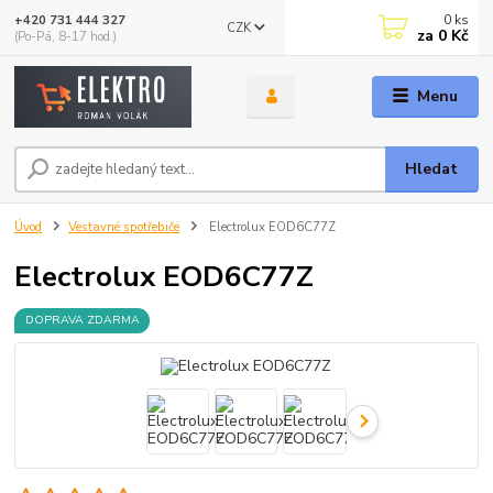
0
ks
+420 731 444 327
CZK
za
0 Kč
(Po-Pá, 8-17 hod.)
Menu
Hledat
Úvod
Vestavné spotřebiče
Electrolux EOD6C77Z
Electrolux EOD6C77Z
DOPRAVA ZDARMA