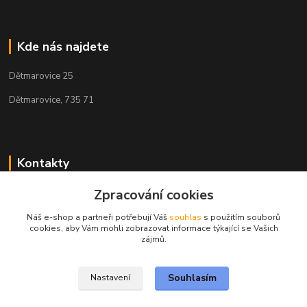
Kde nás najdete
Dětmarovice 25
Dětmarovice, 735 71
Kontakty
Zpracování cookies
+420 731 444 327
(Po-Pá, 8-17 hod.)
Náš e-shop a partneři potřebují Váš
souhlas
s použitím souborů
cookies, aby Vám mohli zobrazovat informace týkající se Vašich
obchod@volak.net
zájmů.
Souhlasím
Nastavení