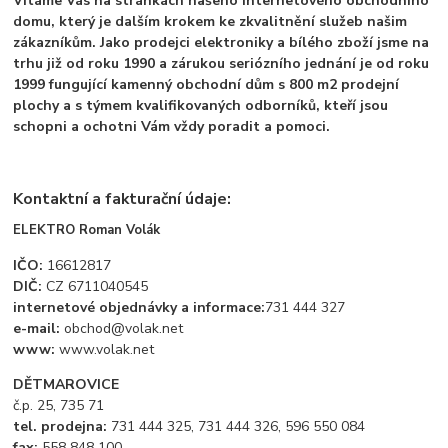
Vítáme Vás na stránkách našeho internetového obchodního
domu, který je dalším krokem ke zkvalitnění služeb našim
zákazníkům. Jako prodejci elektroniky a bílého zboží jsme na
trhu již od roku 1990 a zárukou seriózního jednání je od roku
1999 fungující kamenný obchodní dům s 800 m2 prodejní
plochy a s týmem kvalifikovaných odborníků, kteří jsou
schopni a ochotni Vám vždy poradit a pomoci.
Kontaktní a fakturační údaje:
ELEKTRO Roman Volák
IČO:
16612817
DIČ:
CZ 6711040545
internetové objednávky a informace:
731 444 327
e-mail:
obchod@volak.net
www:
www.volak.net
DĚTMAROVICE
č.p. 25, 735 71
tel. prodejna:
731 444 325, 731 444 326, 596 550 084
fax:
558 848 100