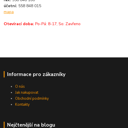
účetní:
558 848 015
mapa
Otevírací doba:
Po-Pá: 8-17, So: Zavřeno
Informace pro zákazníky
O nás
Jak nakupovat
Obchodní podmínky
Kontakty
Nejčtenější na blogu