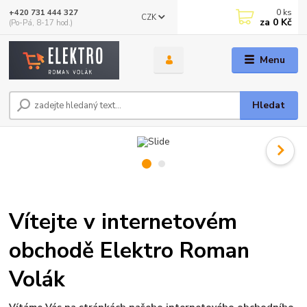
0
ks
+420 731 444 327
CZK
za
0 Kč
(Po-Pá, 8-17 hod.)
Menu
Hledat
Vítejte v internetovém
obchodě Elektro Roman
Volák