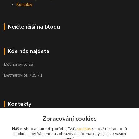
Kontakty
Nejčtenější na blogu
Kde nás najdete
Dětmarovice 25
Dětmarovice, 735 71
Kontakty
+420 731 444 327
Zpracování cookies
(Po-Pá, 8-17 hod.)
Náš e-shop a partneři potřebují Váš
souhlas
s použitím souborů
cookies, aby Vám mohli zobrazovat informace týkající se Vašich
obchod@volak.net
zájmů.