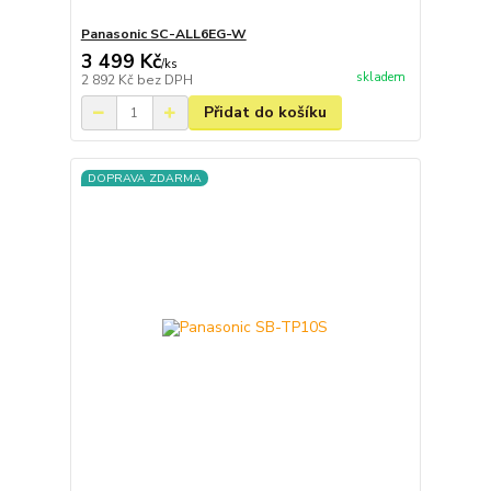
Panasonic SC-ALL6EG-W
3 499 Kč
/
ks
skladem
2 892 Kč
bez DPH
Přidat do košíku
DOPRAVA ZDARMA