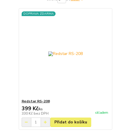
DOPRAVA ZDARMA
Redstar RS-208
399 Kč
/
ks
skladem
330 Kč
bez DPH
Přidat do košíku