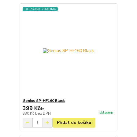
DOPRAVA ZDARMA
Genius SP-HF160 Black
399 Kč
/
ks
skladem
330 Kč
bez DPH
Přidat do košíku