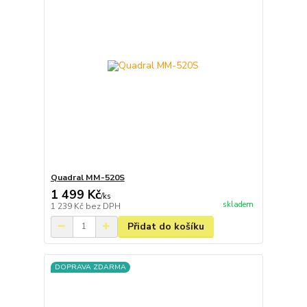
Quadral MM-520S
1 499 Kč
/
ks
skladem
1 239 Kč
bez DPH
Přidat do košíku
DOPRAVA ZDARMA