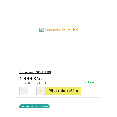
Panasonic SC-HTB8
1 399 Kč
/
ks
skladem
1 156 Kč
bez DPH
Přidat do košíku
DOPRAVA ZDARMA