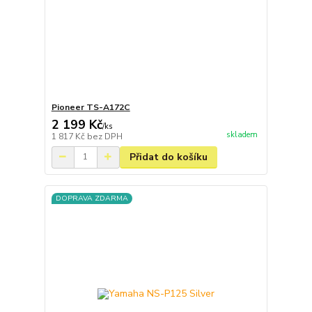
Pioneer TS-A172C
2 199 Kč
/
ks
skladem
1 817 Kč
bez DPH
Přidat do košíku
DOPRAVA ZDARMA