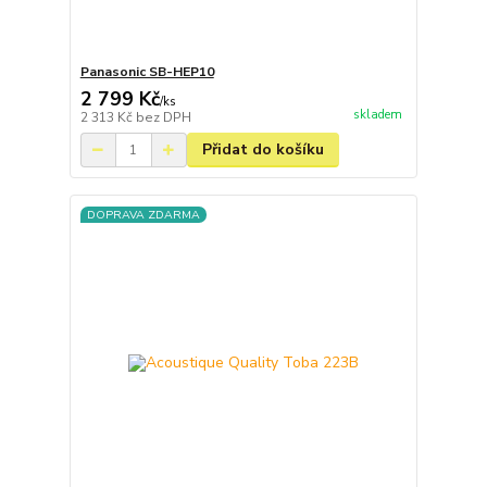
Panasonic SB-HEP10
2 799 Kč
/
ks
skladem
2 313 Kč
bez DPH
Přidat do košíku
DOPRAVA ZDARMA