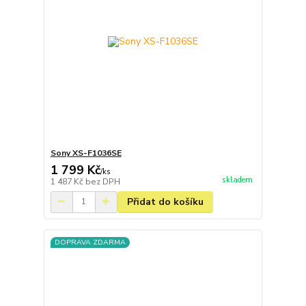
Sony XS-F1036SE
1 799 Kč
/
ks
skladem
1 487 Kč
bez DPH
Přidat do košíku
DOPRAVA ZDARMA