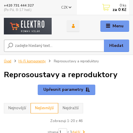
0
ks
+420 731 444 327
CZK
za
0 Kč
(Po-Pá, 8-17 hod.)
Menu
Hledat
Úvod
Hi-Fi komponenty
Reprosoustavy a reproduktory
Reprosoustavy a reproduktory
Upřesnit parametry
Nejnovější
Nejlevnější
Nejdražší
Zobrazuji 1-20 z 46
strana
z 3
další