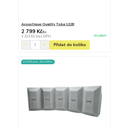
Acoustique Quality Toba 122B
2 799 Kč
/
ks
skladem
2 313 Kč
bez DPH
Přidat do košíku
DOPRAVA ZDARMA