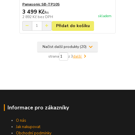
Panasonic SB-TP10S
3 499 Kč
/
ks
skladem
2 892 Kč
bez DPH
Přidat do košíku
Načíst další produkty (20)
strana
z 3
další
Informace pro zákazníky
O nás
Jak nakupovat
Obchodní podmínky