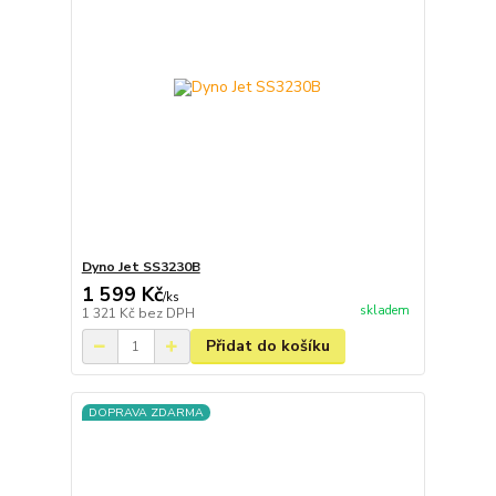
Dyno Jet SS3230B
1 599 Kč
/
ks
skladem
1 321 Kč
bez DPH
Přidat do košíku
DOPRAVA ZDARMA