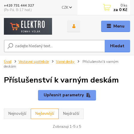
0
ks
+420 731 444 327
CZK
za
0 Kč
(Po-Pá, 8-17 hod.)
Menu
Hledat
Úvod
Vestavné spotřebiče
Varné desky
Příslušenství k varným
deskám
Příslušenství k varným deskám
Upřesnit parametry
Nejnovější
Nejlevnější
Nejdražší
Zobrazuji 1-5 z 5