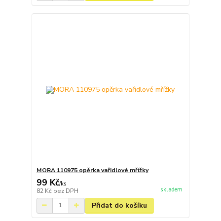
MORA 110975 opěrka vařidlové mřížky
99 Kč
/
ks
skladem
82 Kč
bez DPH
Přidat do košíku