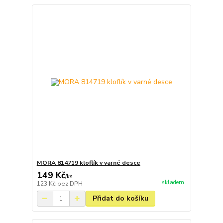
MORA 814719 kloflík v varné desce
149 Kč
/
ks
skladem
123 Kč
bez DPH
Přidat do košíku