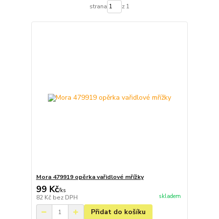
strana
z 1
Mora 479919 opěrka vařidlové mřížky
99 Kč
/
ks
skladem
82 Kč
bez DPH
Přidat do košíku