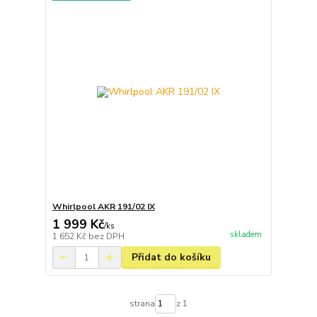
Whirlpool AKR 191/02 IX
1 999 Kč
/
ks
skladem
1 652 Kč
bez DPH
Přidat do košíku
strana
z 1