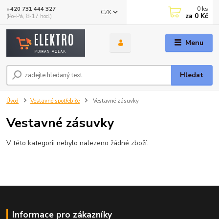
0
ks
+420 731 444 327
CZK
za
0 Kč
(Po-Pá, 8-17 hod.)
Menu
Hledat
Úvod
Vestavné spotřebiče
Vestavné zásuvky
Vestavné zásuvky
V této kategorii nebylo nalezeno žádné zboží.
Informace pro zákazníky