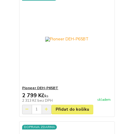
Pioneer DEH-P65BT
2 799 Kč
/
ks
skladem
2 313 Kč
bez DPH
Přidat do košíku
DOPRAVA ZDARMA