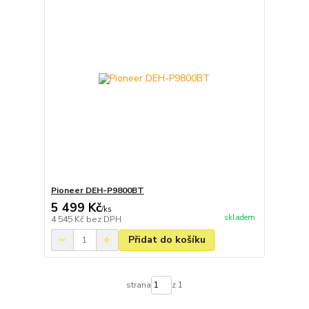
Pioneer DEH-P9800BT
5 499 Kč
/
ks
skladem
4 545 Kč
bez DPH
Přidat do košíku
strana
z 1