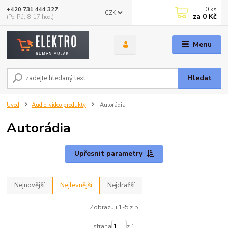
0
ks
+420 731 444 327
CZK
za
0 Kč
(Po-Pá, 8-17 hod.)
Menu
Hledat
Úvod
Audio-video produkty
Autorádia
Autorádia
Upřesnit parametry
Nejnovější
Nejlevnější
Nejdražší
Zobrazuji 1-5 z 5
strana
z 1