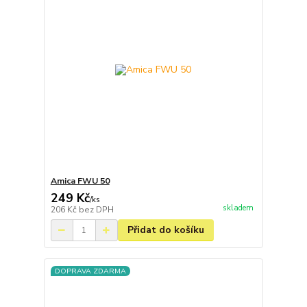
Amica FWU 50
249 Kč
/
ks
skladem
206 Kč
bez DPH
Přidat do košíku
DOPRAVA ZDARMA