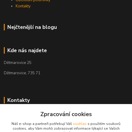
Kontakty
Nejčtenější na blogu
Kde nás najdete
Dětmarovice 25
Dětmarovice, 735 71
Kontakty
Zpracování cookies
+420 731 444 327
(Po-Pá, 8-17 hod.)
Náš e-shop a partneři potřebují Váš
souhlas
s použitím souborů
cookies, aby Vám mohli zobrazovat informace týkající se Vašich
obchod@volak.net