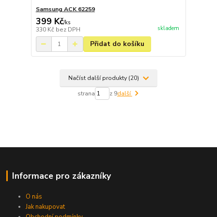
Samsung ACK 62259
399 Kč
/
ks
skladem
330 Kč
bez DPH
Přidat do košíku
Načíst další produkty (20)
strana
z 9
další
Informace pro zákazníky
O nás
Jak nakupovat
Obchodní podmínky