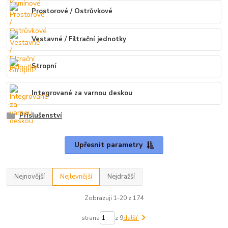
Prostorové / Ostrůvkové
Vestavné / Filtrační jednotky
Stropní
Integrované za varnou deskou
Příslušenství
Upřesnit parametry
Nejnovější
Nejlevnější
Nejdražší
Zobrazuji 1-20 z 174
strana
z 9
další