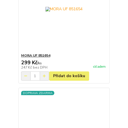
MORA UF 851654
299 Kč
/
ks
skladem
247 Kč
bez DPH
Přidat do košíku
DOPRAVA ZDARMA