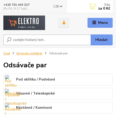
0
ks
+420 731 444 327
CZK
za
0 Kč
(Po-Pá, 8-17 hod.)
Menu
Hledat
Úvod
Vestavné spotřebiče
Odsávače par
Odsávače par
Pod skříňku / Podvěsné
Výsuvné / Teleskopické
Nástěnné / Komínové