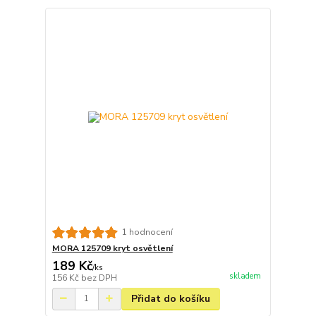
1 hodnocení
MORA 125709 kryt osvětlení
189 Kč
/
ks
skladem
156 Kč
bez DPH
Přidat do košíku