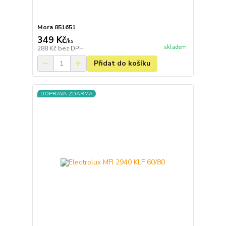
Mora 851651
349 Kč
/
ks
skladem
288 Kč
bez DPH
Přidat do košíku
DOPRAVA ZDARMA