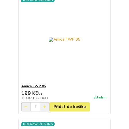
Amica FWP 05
199 Kč
/
ks
skladem
164 Kč
bez DPH
Přidat do košíku
DOPRAVA ZDARMA