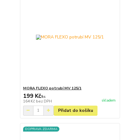
MORA FLEXO potrubí MV 125/1
199 Kč
/
ks
skladem
164 Kč
bez DPH
Přidat do košíku
DOPRAVA ZDARMA