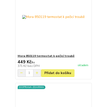
Mora 850119 termostat k pečicí troubě
449 Kč
/
ks
skladem
371 Kč
bez DPH
Přidat do košíku
DOPRAVA ZDARMA