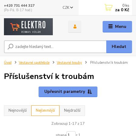
0
ks
+420 731 444 327
CZK
za
0 Kč
(Po-Pá, 8-17 hod.)
Menu
Hledat
Úvod
Vestavné spotřebiče
Vestavné trouby
Příslušenství k troubám
Příslušenství k troubám
Upřesnit parametry
Nejnovější
Nejlevnější
Nejdražší
Zobrazuji 1-17 z 17
strana
z 1