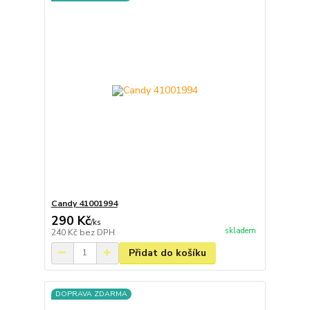
Candy 41001994
290 Kč
/
ks
skladem
240 Kč
bez DPH
Přidat do košíku
DOPRAVA ZDARMA