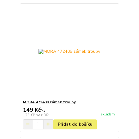
MORA 472409 zámek trouby
149 Kč
/
ks
skladem
123 Kč
bez DPH
Přidat do košíku