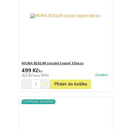
MORA 815149 spodní topné těleso
499 Kč
/
ks
skladem
412 Kč
bez DPH
Přidat do košíku
DOPRAVA ZDARMA