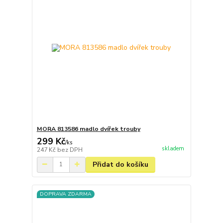
MORA 813586 madlo dvířek trouby
299 Kč
/
ks
skladem
247 Kč
bez DPH
Přidat do košíku
DOPRAVA ZDARMA