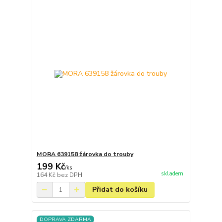
MORA 639158 žárovka do trouby
199 Kč
/
ks
skladem
164 Kč
bez DPH
Přidat do košíku
DOPRAVA ZDARMA