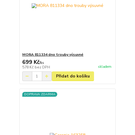
MORA 811334 dno trouby výsuvné
699 Kč
/
ks
skladem
578 Kč
bez DPH
Přidat do košíku
DOPRAVA ZDARMA