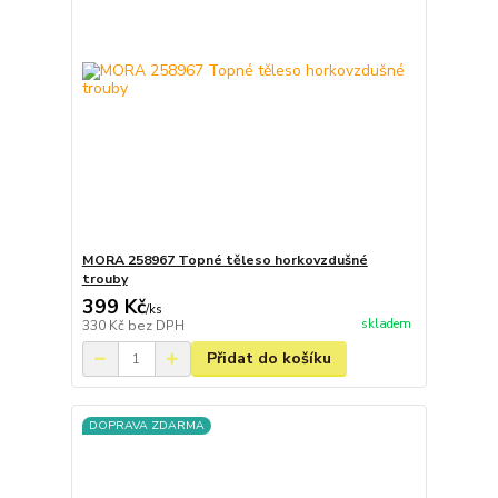
MORA 258967 Topné těleso horkovzdušné
trouby
399 Kč
/
ks
skladem
330 Kč
bez DPH
Přidat do košíku
DOPRAVA ZDARMA