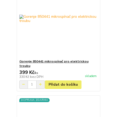
Gorenje 850441 mikrospínač pro elektrickou
troubu
399 Kč
/
ks
skladem
330 Kč
bez DPH
Přidat do košíku
DOPRAVA ZDARMA