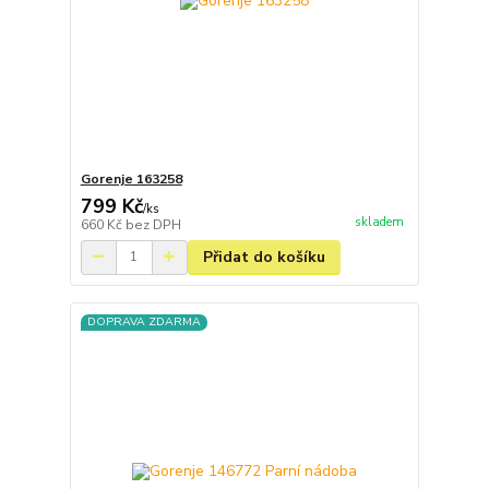
Gorenje 163258
799 Kč
/
ks
skladem
660 Kč
bez DPH
Přidat do košíku
DOPRAVA ZDARMA