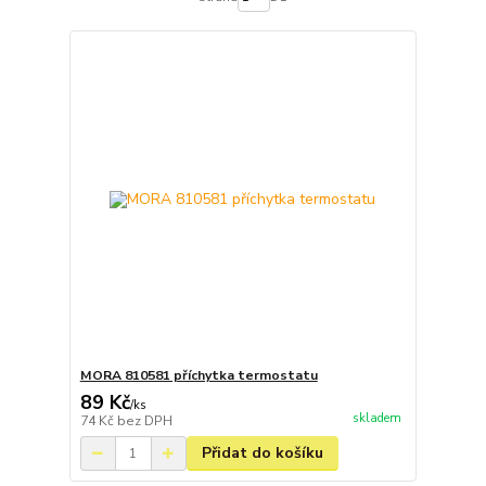
MORA 810581 příchytka termostatu
89 Kč
/
ks
skladem
74 Kč
bez DPH
Přidat do košíku