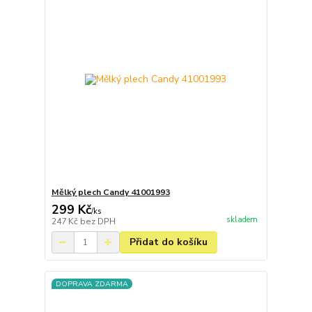
Mělký plech Candy 41001993
299 Kč
/
ks
skladem
247 Kč
bez DPH
Přidat do košíku
DOPRAVA ZDARMA