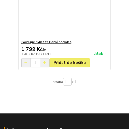
Gorenje 146772 Parní nádoba
1 799 Kč
/
ks
skladem
1 487 Kč
bez DPH
Přidat do košíku
strana
z 1