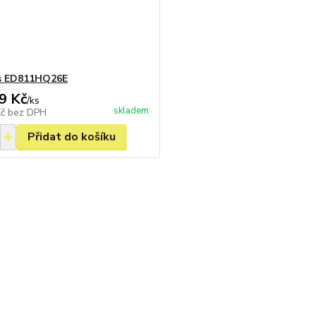
s ED811HQ26E
9 Kč
/
ks
skladem
Kč
bez DPH
Přidat do košíku