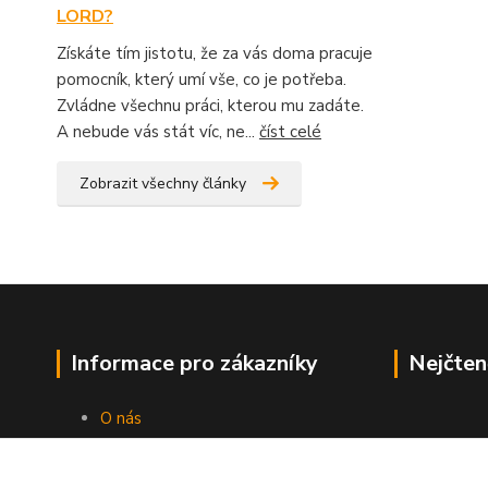
LORD?
Získáte tím jistotu, že za vás doma pracuje
pomocník, který umí vše, co je potřeba.
Zvládne všechnu práci, kterou mu zadáte.
A nebude vás stát víc, ne...
číst celé
Zobrazit všechny články
Informace pro zákazníky
Nejčten
O nás
Jak nakupovat
Obchodní podmínky