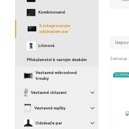
Kombinované
S integrovaným
odsávačem par
Nejnově
Litinová
Zobrazuji 
Příslušenství k varným deskám
Vestavné mikrovlnné
DOPRA
trouby
Vestavné chlazení
Vestavné myčky
Odsávače par