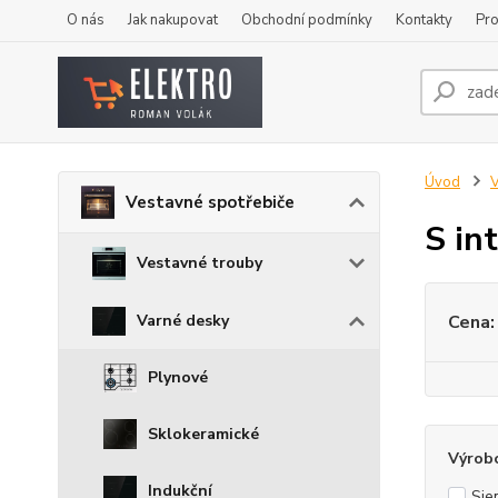
O nás
Jak nakupovat
Obchodní podmínky
Kontakty
Pro
Úvod
V
Vestavné spotřebiče
S in
Vestavné trouby
Varné desky
Cena:
Plynové
Sklokeramické
Výrob
Indukční
Sie