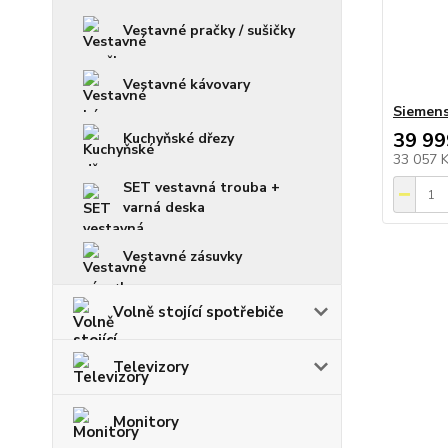
Vestavné pračky / sušičky
Vestavné kávovary
Siemen
39 99
Kuchyňské dřezy
33 057 
SET vestavná trouba +
varná deska
Vestavné zásuvky
Volně stojící spotřebiče
Televizory
Monitory