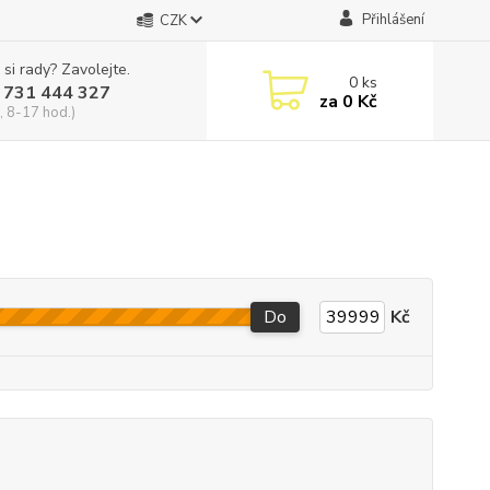
Přihlášení
CZK
 si rady? Zavolejte.
0
ks
 731 444 327
za
0 Kč
, 8-17 hod.)
Do
Kč