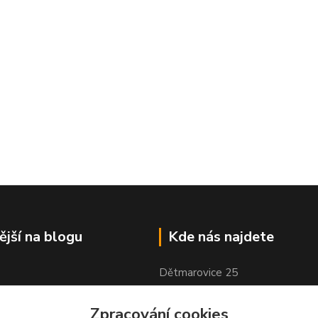
ější na blogu
Kde nás najdete
Dětmarovice 25
Dětmarovice, 735 71
Zpracování cookies