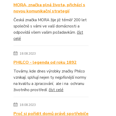
MORA, značka plná života, přichází s
novou komunikační strategií
Česká značka MORA žije již téměř 200 let
společně s vámi ve vaší domácnosti a
odpovídá všem vašim požadavkům.
číst
celé
18.08.2023
PHILCO - legenda od roku 1892
Továrny, kde dnes výrobky značky Philco
vznikají, splňují nejen ty nejpřísnější normy
na kvalitu a zpracování, ale i na ochranu
životního prostředí.
číst celé
18.08.2023
Proč si pořídit domů právě spotřebiče