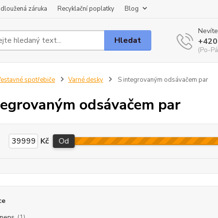
dloužená záruka
Recyklační poplatky
Blog
Nevíte
Hledat
+420
(Po-Pá
estavné spotřebiče
Varné desky
S integrovaným odsávačem par
tegrovaným odsávačem par
Kč
Od
ce
mens
(1)