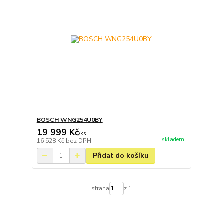
BOSCH WNG254U0BY
19 999 Kč
/
ks
skladem
16 528 Kč
bez DPH
Přidat do košíku
strana
z 1