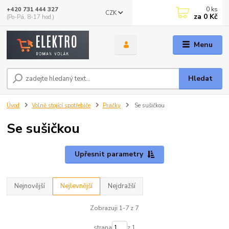
0
ks
+420 731 444 327
CZK
za
0 Kč
(Po-Pá, 8-17 hod.)
Menu
Hledat
Úvod
Volně stojící spotřebiče
Pračky
Se sušičkou
Se sušičkou
Upřesnit parametry
Nejnovější
Nejlevnější
Nejdražší
Zobrazuji 1-7 z 7
strana
z 1