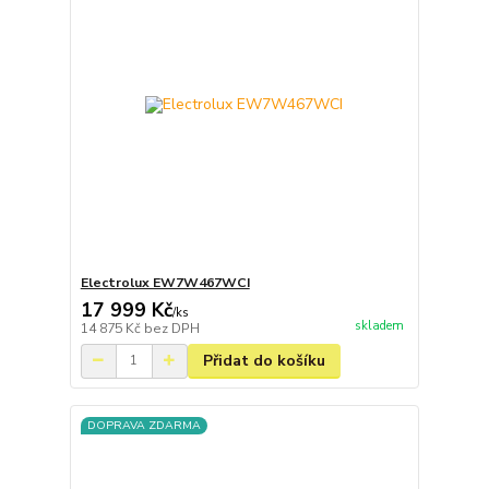
Electrolux EW7W467WCI
17 999 Kč
/
ks
skladem
14 875 Kč
bez DPH
Přidat do košíku
DOPRAVA ZDARMA