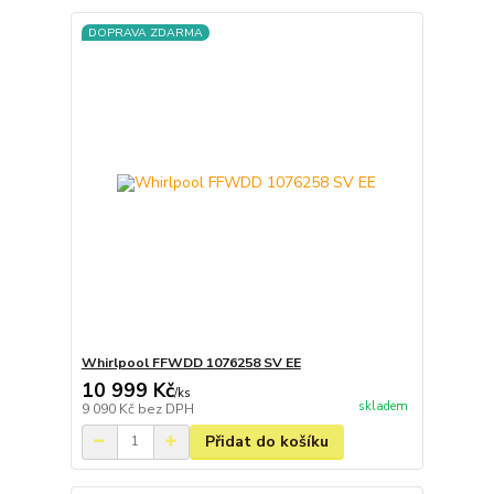
DOPRAVA ZDARMA
Whirlpool FFWDD 1076258 SV EE
10 999 Kč
/
ks
skladem
9 090 Kč
bez DPH
Přidat do košíku