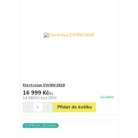
Electrolux EW8W261B
16 999 Kč
/
ks
skladem
14 049 Kč
bez DPH
Přidat do košíku
DOPRAVA ZDARMA