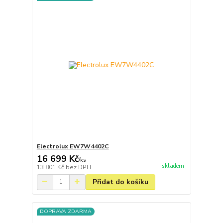
Electrolux EW7W4402C
16 699 Kč
/
ks
skladem
13 801 Kč
bez DPH
Přidat do košíku
DOPRAVA ZDARMA