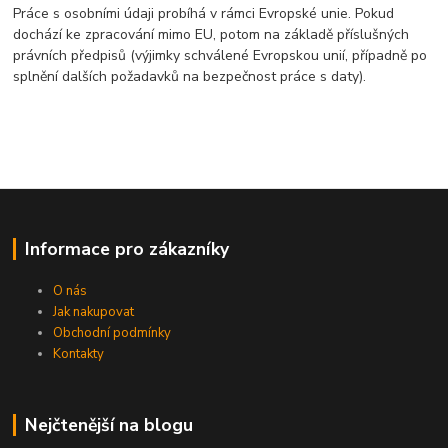
Práce s osobními údaji probíhá v rámci Evropské unie. Pokud
dochází ke zpracování mimo EU, potom na základě příslušných
právních předpisů (výjimky schválené Evropskou unií, případně po
splnění dalších požadavků na bezpečnost práce s daty).
Informace pro zákazníky
O nás
Jak nakupovat
Obchodní podmínky
Kontakty
Nejčtenější na blogu