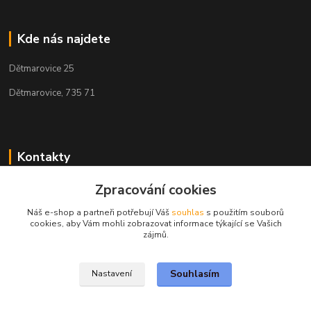
Kde nás najdete
Dětmarovice 25
Dětmarovice, 735 71
Kontakty
+420 731 444 327
Zpracování cookies
(Po-Pá, 8-17 hod.)
Náš e-shop a partneři potřebují Váš
souhlas
s použitím souborů
cookies, aby Vám mohli zobrazovat informace týkající se Vašich
obchod@volak.net
zájmů.
Souhlasím
Nastavení