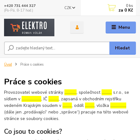
0
ks
+420 731 444 327
CZK
za
0 Kč
(Po-Pá, 8-17 hod.)
Menu
Hledat
Úvod
Práce s cookies
Práce s cookies
Provozovatel webové stránky
………….
, společnost
………..
s.r.o., se
sídlem v
…………………
, IČ
………..
, zapsaná v obchodním rejstříku
vedeném Krajským soudem v
……….
, oddíl
……….
, vložka
……………..
(dále jen „prodávající“ nebo „správce“) pracuje na této webové
stránce se soubory cookies.
Co jsou to cookies?