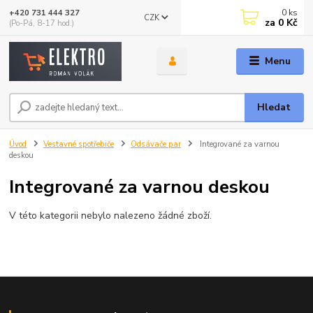
0
ks
+420 731 444 327
CZK
za
0 Kč
(Po-Pá, 8-17 hod.)
Menu
Hledat
Úvod
Vestavné spotřebiče
Odsávače par
Integrované za varnou
deskou
Integrované za varnou deskou
V této kategorii nebylo nalezeno žádné zboží.