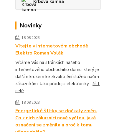
Krbová kamna
Novinky
18.08.2023
Vítejte v internetovém obchodě
Elektro Roman Volák
Vítáme Vás na stránkách našeho
internetového obchodního domu, který je
dalším krokem ke zkvalitnění služeb našim
zákazníkům. Jako prodejci elektroniky...
číst
celé
18.08.2023
Energetické štítky se dočkaly změn.
Co z nich zákazníci nově vyčtou, jaká
označení se změnila a proč k tomu