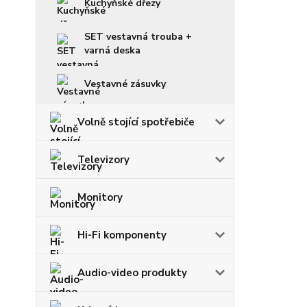
Kuchyňské dřezy
SET vestavná trouba +
varná deska
Vestavné zásuvky
Volně stojící spotřebiče
Televizory
Monitory
Hi-Fi komponenty
Audio-video produkty