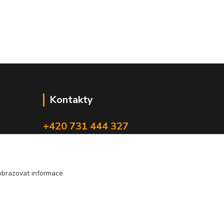
Kontakty
+420 731 444 327
(Po-Pá, 8-17 hod.)
obchod@volak.net
obrazovat informace