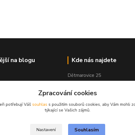
ější na blogu
Kde nás najdete
Dětmarovice 25
Dětmarovice, 735 71
Zpracování cookies
eři potřebují Váš
souhlas
s použitím souborů cookies, aby Vám mohli z
týkající se Vašich zájmů.
Souhlasím
Nastavení