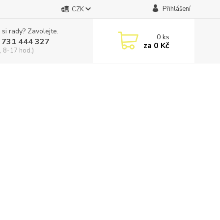
Přihlášení
CZK
 si rady? Zavolejte.
0
ks
 731 444 327
za
0 Kč
, 8-17 hod.)