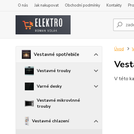
O nás
Jak nakupovat
Obchodní podmínky
Kontakty
Pro
Úvod
V
Vestavné spotřebiče
Vest
Vestavné trouby
V této ka
Varné desky
Vestavné mikrovlnné
trouby
Vestavné chlazení