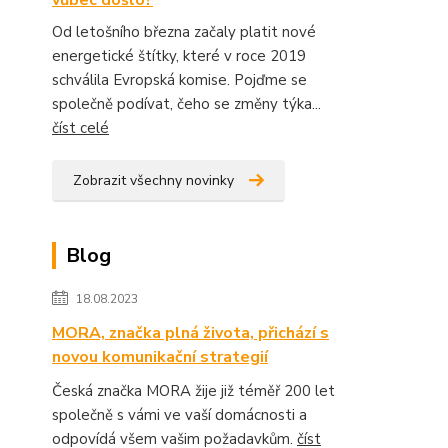
vůbec došlo?
Od letošního března začaly platit nové
energetické štítky, které v roce 2019
schválila Evropská komise. Pojďme se
společně podívat, čeho se změny týka...
číst celé
Zobrazit všechny novinky
Blog
18.08.2023
MORA, značka plná života, přichází s
novou komunikační strategií
Česká značka MORA žije již téměř 200 let
společně s vámi ve vaší domácnosti a
odpovídá všem vašim požadavkům.
číst