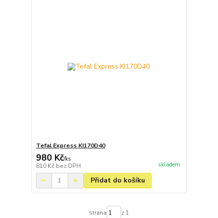
Tefal Express KI170D40
980 Kč
/
ks
skladem
810 Kč
bez DPH
Přidat do košíku
strana
z 1