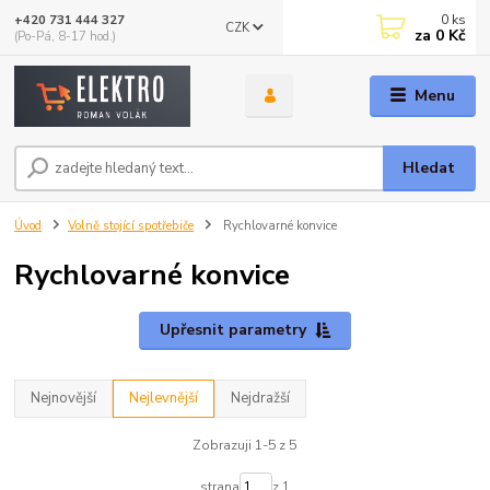
0
ks
+420 731 444 327
CZK
za
0 Kč
(Po-Pá, 8-17 hod.)
Menu
Hledat
Úvod
Volně stojící spotřebiče
Rychlovarné konvice
Rychlovarné konvice
Upřesnit parametry
Nejnovější
Nejlevnější
Nejdražší
Zobrazuji 1-5 z 5
strana
z 1