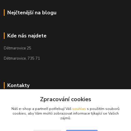
Nejčtenější na blogu
Kde nás najdete
Dětmarovice 25
Dětmarovice, 735 71
Kontakty
+420 731 444 327
Zpracování cookies
(Po-Pá, 8-17 hod.)
Náš e-shop a partneři potřebují Váš
souhlas
s použitím souborů
cookies, aby Vám mohli zobrazovat informace týkající se Vašich
obchod@volak.net
zájmů.