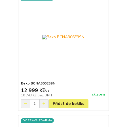
Beko BCNA306E3SN
12 999 Kč
/
ks
skladem
10 743 Kč
bez DPH
Přidat do košíku
DOPRAVA ZDARMA