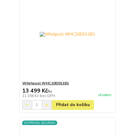
Whirlpool WHC20D011B1
13 499 Kč
/
ks
skladem
11 156 Kč
bez DPH
Přidat do košíku
DOPRAVA ZDARMA