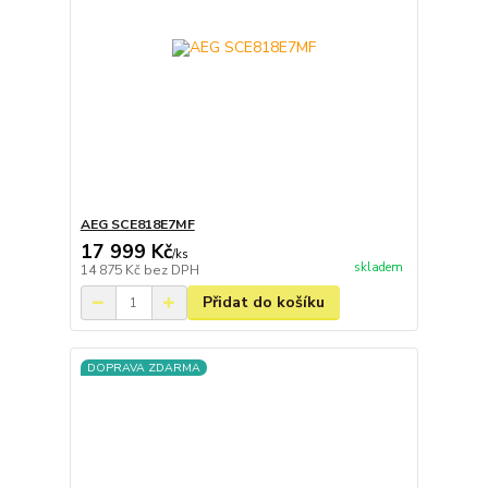
AEG SCE818E7MF
17 999 Kč
/
ks
skladem
14 875 Kč
bez DPH
Přidat do košíku
DOPRAVA ZDARMA