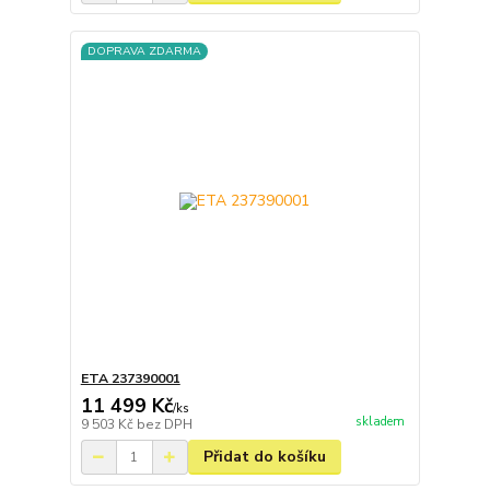
DOPRAVA ZDARMA
ETA 237390001
11 499 Kč
/
ks
skladem
9 503 Kč
bez DPH
Přidat do košíku