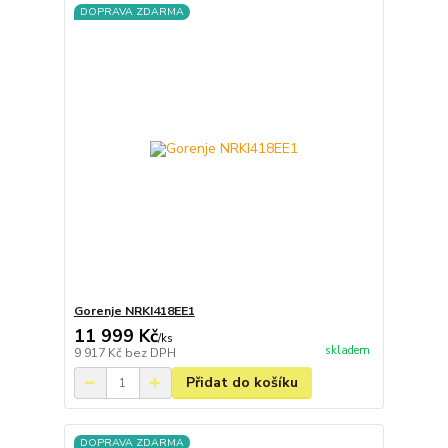
DOPRAVA ZDARMA
Gorenje NRKI418EE1
11 999 Kč
/
ks
skladem
9 917 Kč
bez DPH
Přidat do košíku
DOPRAVA ZDARMA