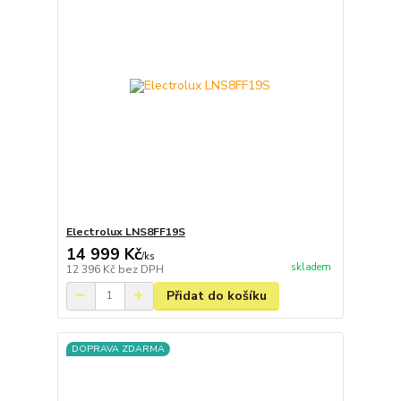
Electrolux LNS8FF19S
14 999 Kč
/
ks
skladem
12 396 Kč
bez DPH
Přidat do košíku
DOPRAVA ZDARMA