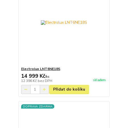
Electrolux LNT6NE18S
14 999 Kč
/
ks
skladem
12 396 Kč
bez DPH
Přidat do košíku
DOPRAVA ZDARMA