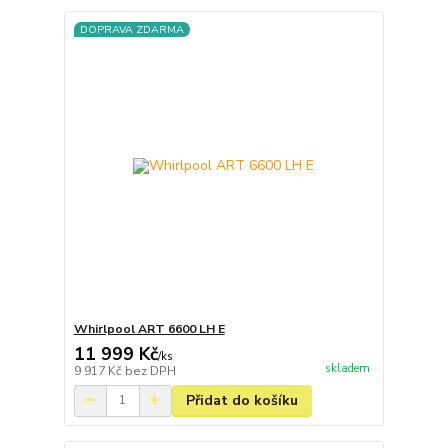
DOPRAVA ZDARMA
Whirlpool ART 6600 LH E
11 999 Kč
/
ks
skladem
9 917 Kč
bez DPH
Přidat do košíku