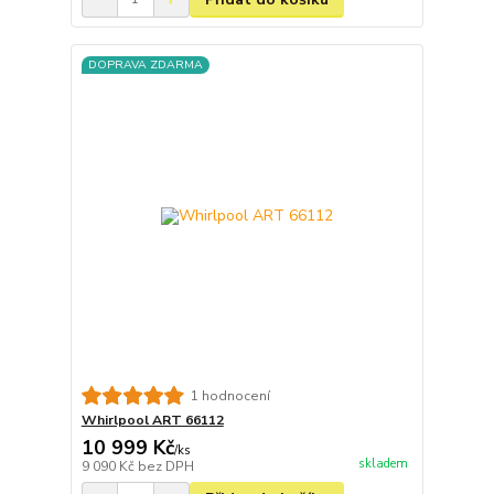
DOPRAVA ZDARMA
1 hodnocení
Whirlpool ART 66112
10 999 Kč
/
ks
skladem
9 090 Kč
bez DPH