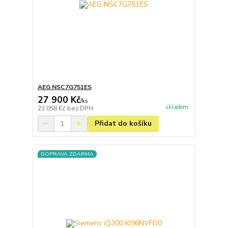
AEG NSC7G751ES
27 900 Kč
/
ks
skladem
23 058 Kč
bez DPH
Přidat do košíku
DOPRAVA ZDARMA