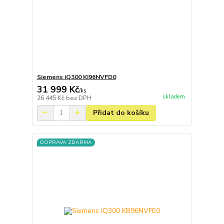
Siemens iQ300 KI96NVFD0
31 999 Kč
/
ks
skladem
26 445 Kč
bez DPH
Přidat do košíku
DOPRAVA ZDARMA