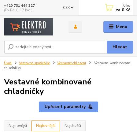
0
ks
+420 731 444 327
CZK
za
0 Kč
(Po-Pá, 8-17 hod.)
Menu
Hledat
Úvod
Vestavné spotřebiče
Vestavné chlazení
Vestavné kombinované
chladničky
Vestavné kombinované
chladničky
Upřesnit parametry
Nejnovější
Nejlevnější
Nejdražší