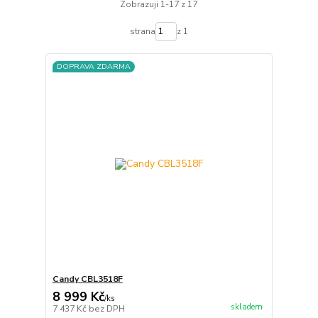
Zobrazuji 1-17 z 17
strana
z 1
DOPRAVA ZDARMA
Candy CBL3518F
8 999 Kč
/
ks
skladem
7 437 Kč
bez DPH