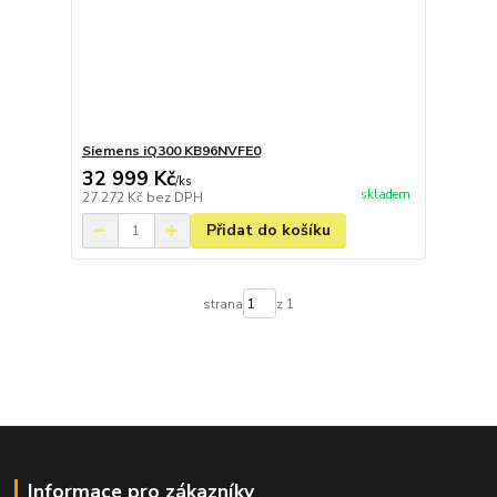
Siemens iQ300 KB96NVFE0
32 999 Kč
/
ks
skladem
27 272 Kč
bez DPH
Přidat do košíku
strana
z 1
Informace pro zákazníky