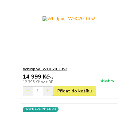
Whirlpool WHC20 T352
14 999 Kč
/
ks
skladem
12 396 Kč
bez DPH
Přidat do košíku
DOPRAVA ZDARMA