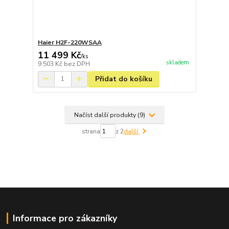
Haier H2F-220WSAA
11 499 Kč
/
ks
skladem
9 503 Kč
bez DPH
Přidat do košíku
Načíst další produkty (9)
strana
z 2
další
Informace pro zákazníky