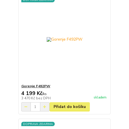
Gorenje F492PW
4 199 Kč
/
ks
skladem
3 470 Kč
bez DPH
Přidat do košíku
DOPRAVA ZDARMA