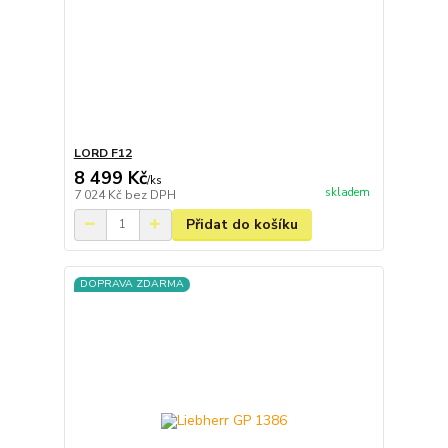
LORD F12
8 499 Kč
/
ks
skladem
7 024 Kč
bez DPH
Přidat do košíku
DOPRAVA ZDARMA