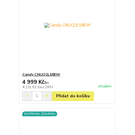
Candy CNUQ2L58EW
4 999 Kč
/
ks
skladem
4 131 Kč
bez DPH
Přidat do košíku
DOPRAVA ZDARMA