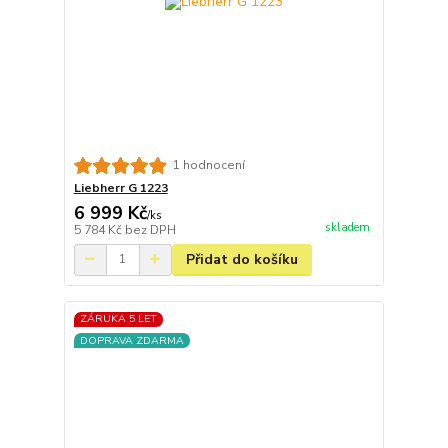
1 hodnocení
Liebherr G 1223
6 999 Kč
/
ks
skladem
5 784 Kč
bez DPH
Přidat do košíku
ZÁRUKA 5 LET
DOPRAVA ZDARMA