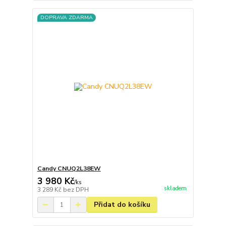
DOPRAVA ZDARMA
Candy CNUQ2L38EW
3 980 Kč
/
ks
skladem
3 289 Kč
bez DPH
Přidat do košíku