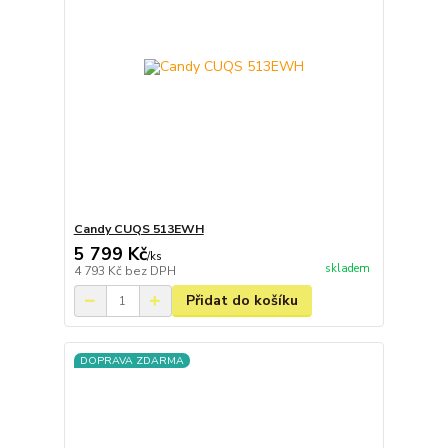
Candy CUQS 513EWH
5 799 Kč
/
ks
skladem
4 793 Kč
bez DPH
Přidat do košíku
DOPRAVA ZDARMA