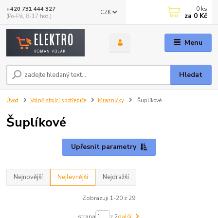
0
ks
+420 731 444 327
CZK
za
0 Kč
(Po-Pá, 8-17 hod.)
Menu
Hledat
Úvod
Volně stojící spotřebiče
Mrazničky
Šuplíkové
Šuplíkové
Upřesnit parametry
Nejnovější
Nejlevnější
Nejdražší
Zobrazuji 1-20 z 29
strana
z 2
další