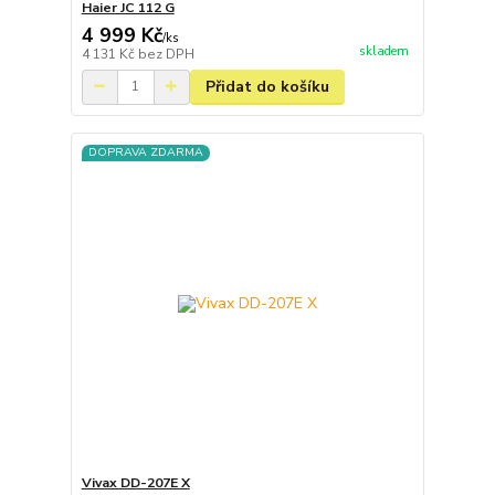
Haier JC 112 G
4 999 Kč
/
ks
skladem
4 131 Kč
bez DPH
Přidat do košíku
DOPRAVA ZDARMA
Vivax DD-207E X