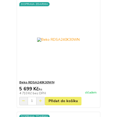
DOPRAVA ZDARMA
Beko RDSA240K30WN
5 699 Kč
/
ks
skladem
4 710 Kč
bez DPH
Přidat do košíku
DOPRAVA ZDARMA