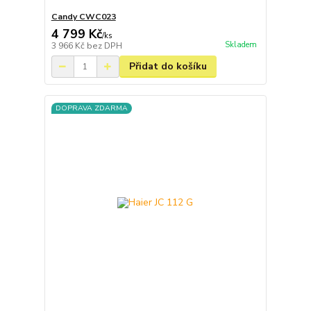
Candy CWC023
4 799 Kč
/
ks
Skladem
3 966 Kč
bez DPH
Přidat do košíku
DOPRAVA ZDARMA