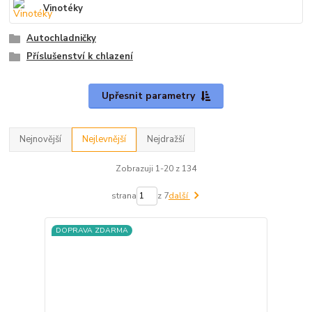
Vinotéky
Autochladničky
Příslušenství k chlazení
Upřesnit parametry
Nejnovější
Nejlevnější
Nejdražší
Zobrazuji 1-20 z 134
strana
z 7
další
DOPRAVA ZDARMA