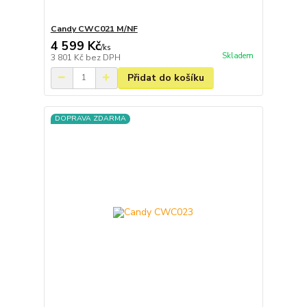
Candy CWC021 M/NF
4 599 Kč
/
ks
Skladem
3 801 Kč
bez DPH
Přidat do košíku
DOPRAVA ZDARMA