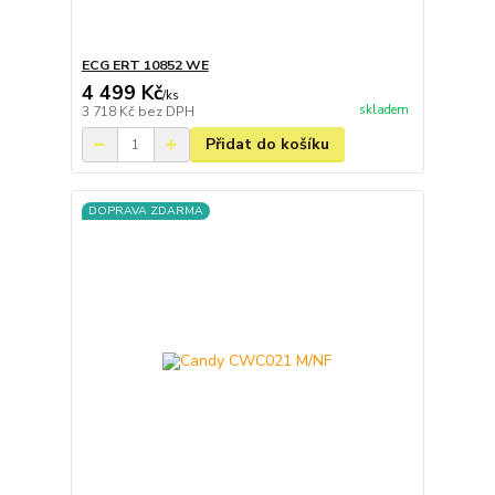
ECG ERT 10852 WE
4 499 Kč
/
ks
skladem
3 718 Kč
bez DPH
Přidat do košíku
DOPRAVA ZDARMA