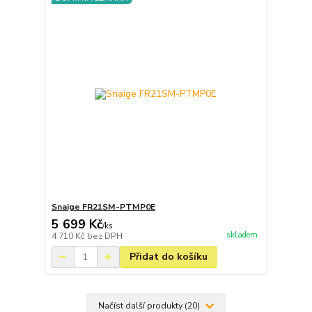
Snaige FR21SM-PTMP0E
5 699 Kč
/
ks
skladem
4 710 Kč
bez DPH
Přidat do košíku
Načíst další produkty (20)