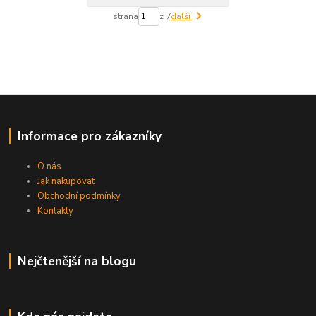
strana
z 7
další
Informace pro zákazníky
O nás
Jak nakupovat
Obchodní podmínky
Kontakty
Nejčtenější na blogu