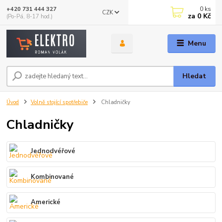
0
ks
+420 731 444 327
CZK
za
0 Kč
(Po-Pá, 8-17 hod.)
Menu
Hledat
Úvod
Volně stojící spotřebiče
Chladničky
Chladničky
Jednodvéřové
Kombinované
Americké