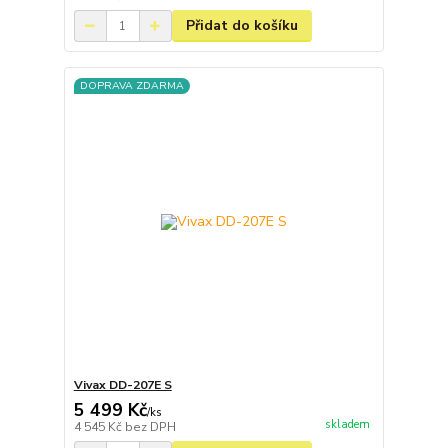
Přidat do košíku
DOPRAVA ZDARMA
Vivax DD-207E S
5 499 Kč
/
ks
skladem
4 545 Kč
bez DPH