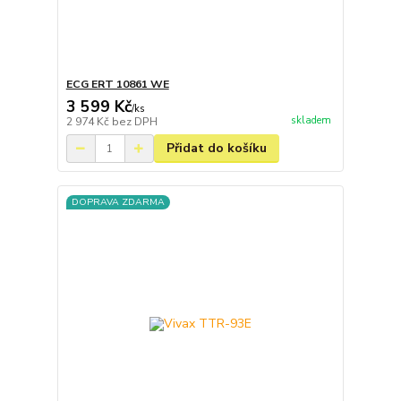
ECG ERT 10861 WE
3 599 Kč
/
ks
skladem
2 974 Kč
bez DPH
Přidat do košíku
DOPRAVA ZDARMA