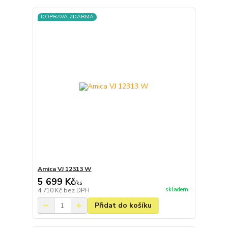
DOPRAVA ZDARMA
Amica VJ 12313 W
5 699 Kč
/
ks
skladem
4 710 Kč
bez DPH
Přidat do košíku