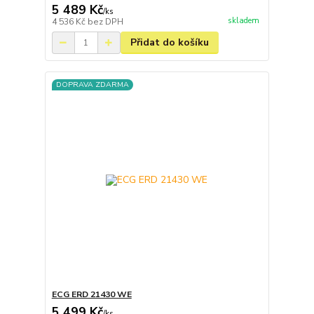
5 489 Kč
/
ks
skladem
4 536 Kč
bez DPH
Přidat do košíku
DOPRAVA ZDARMA
ECG ERD 21430 WE
5 499 Kč
/
ks