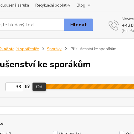
dloužená záruka
Recyklační poplatky
Blog
Nevíte
Hledat
+420
(Po-Pá
olně stojící spotřebiče
Sporáky
Příslušenství ke sporákům
lušenství ke sporákům
Kč
Od
ce
ca
(2)
Gorenje
(7)
Koli