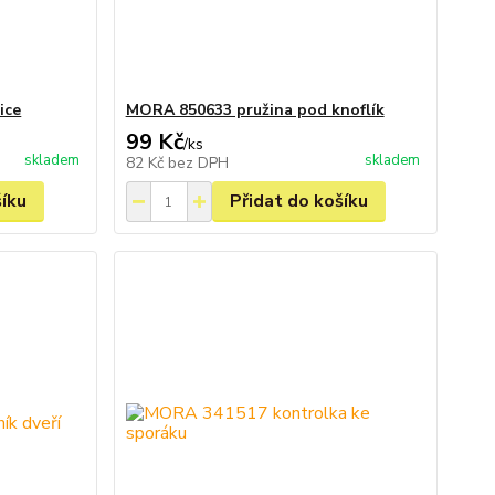
ice
MORA 850633 pružina pod knoflík
99 Kč
/
ks
skladem
skladem
82 Kč
bez DPH
šíku
Přidat do košíku