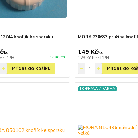
2744 knoflík ke sporáku
MORA 230633 pružina knofl
č
149 Kč
/
ks
/
ks
skladem
ez DPH
123 Kč
bez DPH
Přidat do košíku
Přidat do ko
DOPRAVA ZDARMA