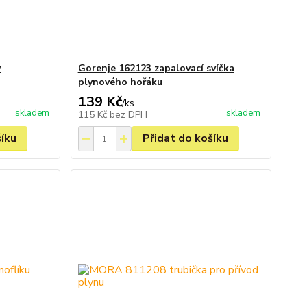
y
Gorenje 162123 zapalovací svíčka
plynového hořáku
139 Kč
/
ks
skladem
skladem
115 Kč
bez DPH
šíku
Přidat do košíku