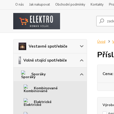
O nás
Jak nakupovat
Obchodní podmínky
Kontakty
Pro
Úvod
V
Vestavné spotřebiče
Přís
Volně stojící spotřebiče
Cena:
Sporáky
Kombinované
Elektrické
Výrob
Ami