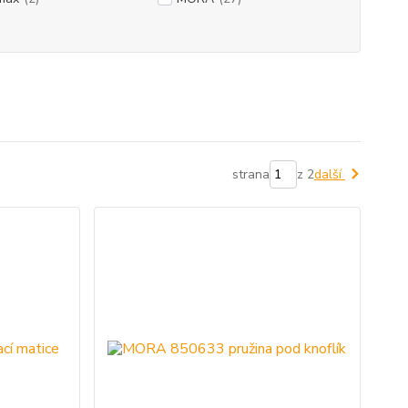
strana
z 2
další