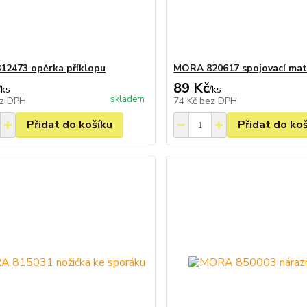
2473 opěrka příklopu
MORA 820617 spojovací mat
89 Kč
/
ks
/
ks
skladem
z DPH
74 Kč
bez DPH
Přidat do košíku
Přidat do ko