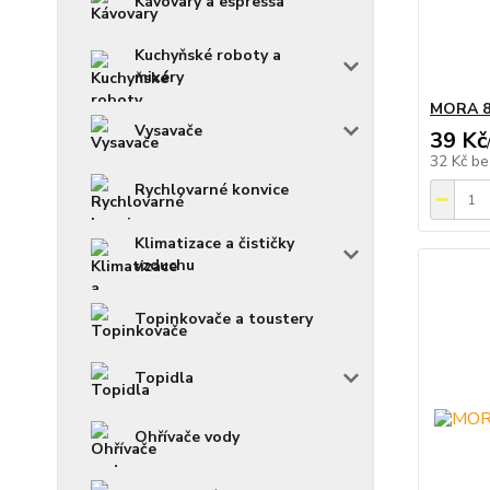
Kávovary a espressa
Kuchyňské roboty a
mixéry
MORA 81
Vysavače
39 Kč
32 Kč
be
Rychlovarné konvice
Klimatizace a čističky
vzduchu
Topinkovače a toustery
Topidla
Ohřívače vody