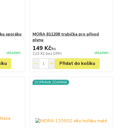
íku sporáku
MORA 811208 trubička pro přívod
plynu
149 Kč
/
ks
skladem
skladem
123 Kč
bez DPH
šíku
Přidat do košíku
DOPRAVA ZDARMA