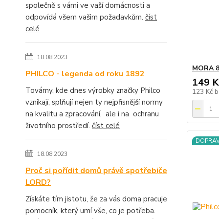
společně s vámi ve vaší domácnosti a
odpovídá všem vašim požadavkům.
číst
celé
18.08.2023
MORA 85
PHILCO - legenda od roku 1892
149 K
Továrny, kde dnes výrobky značky Philco
123 Kč
b
vznikají, splňují nejen ty nejpřísnější normy
na kvalitu a zpracování, ale i na ochranu
životního prostředí.
číst celé
DOPRA
18.08.2023
Proč si pořídit domů právě spotřebiče
LORD?
Získáte tím jistotu, že za vás doma pracuje
pomocník, který umí vše, co je potřeba.