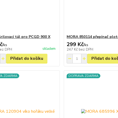
Grilovací tál pro PCGD 900 X
MORA 850114 přepínač plot
č
299 Kč
/
ks
/
ks
skladem
ez DPH
247 Kč
bez DPH
Přidat do košíku
Přidat do ko
VA ZDARMA
DOPRAVA ZDARMA