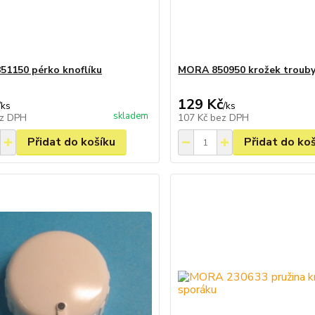
1150 pérko knoflíku
MORA 850950 krožek troub
129 Kč
/
ks
/
ks
skladem
z DPH
107 Kč
bez DPH
Přidat do košíku
Přidat do ko