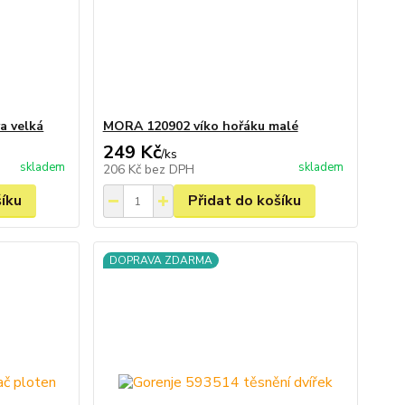
a velká
MORA 120902 víko hořáku malé
249 Kč
/
ks
skladem
skladem
206 Kč
bez DPH
šíku
Přidat do košíku
DOPRAVA ZDARMA