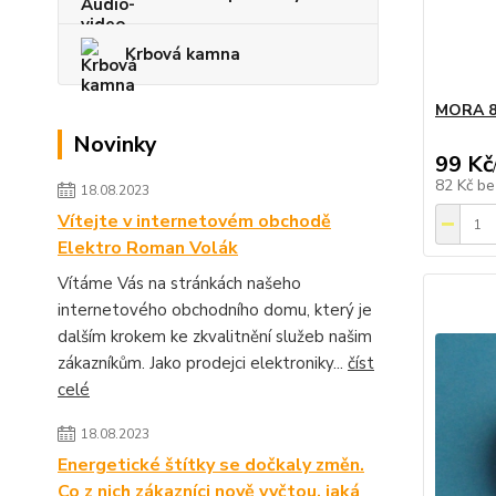
Krbová kamna
MORA 85
Novinky
99 Kč
82 Kč
be
18.08.2023
Vítejte v internetovém obchodě
Elektro Roman Volák
Vítáme Vás na stránkách našeho
internetového obchodního domu, který je
dalším krokem ke zkvalitnění služeb našim
zákazníkům. Jako prodejci elektroniky...
číst
celé
18.08.2023
Energetické štítky se dočkaly změn.
Co z nich zákazníci nově vyčtou, jaká