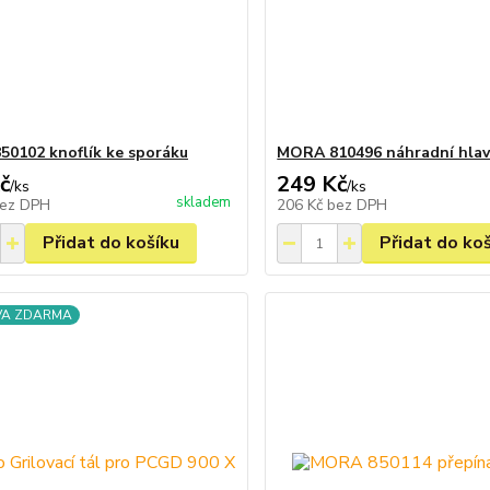
0102 knoflík ke sporáku
MORA 810496 náhradní hlav
č
249 Kč
/
ks
/
ks
skladem
ez DPH
206 Kč
bez DPH
Přidat do košíku
Přidat do ko
VA ZDARMA