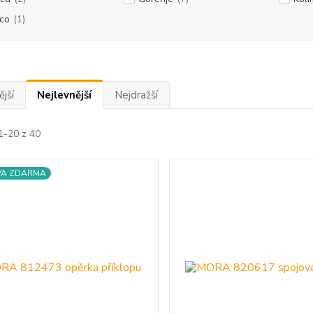
lco
(1)
jší
Nejlevnější
Nejdražší
1-20 z 40
VA ZDARMA