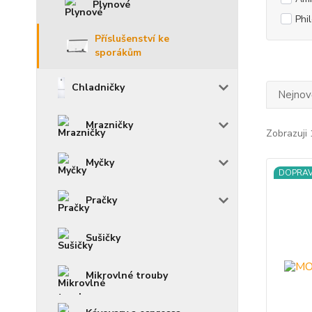
Plynové
Phi
Příslušenství ke
sporákům
Chladničky
Nejnově
Mrazničky
Zobrazuji 
Myčky
DOPRA
Pračky
Sušičky
Mikrovlné trouby