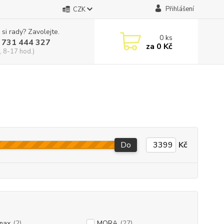
Přihlášení
CZK
 si rady? Zavolejte.
0
ks
 731 444 327
za
0 Kč
, 8-17 hod.)
Do
Kč
max
(2)
MORA
(27)