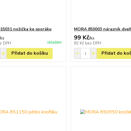
5031 nožička ke sporáku
MORA 850003 nárazník dveř
99 Kč
/
ks
/
ks
skladem
z DPH
82 Kč
bez DPH
Přidat do košíku
Přidat do ko