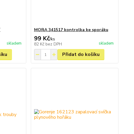
í
MORA 341517 kontrolka ke sporáku
99 Kč
/
ks
skladem
skladem
82 Kč
bez DPH
šíku
Přidat do košíku