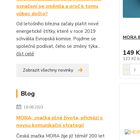
označení se změnila a proč k tomu
vůbec došlo?
Od letošního března začaly platit nové
energetické štítky, které v roce 2019
MORA 81
schválila Evropská komise. Pojďme se
společně podívat, čeho se změny týka...
149 K
číst celé
123 Kč
b
Zobrazit všechny novinky
Blog
18.08.2023
MORA, značka plná života, přichází s
novou komunikační strategií
Česká značka MORA žije již téměř 200 let