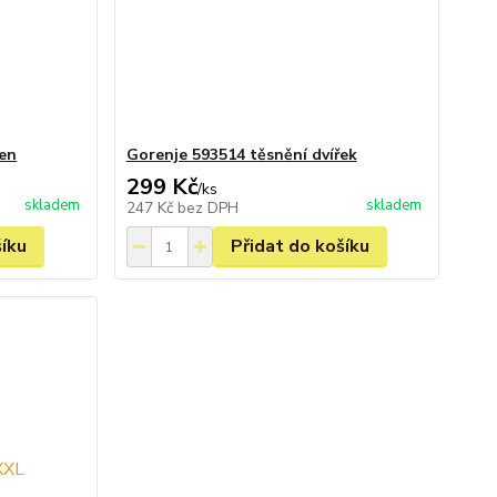
en
Gorenje 593514 těsnění dvířek
299 Kč
/
ks
skladem
skladem
247 Kč
bez DPH
šíku
Přidat do košíku