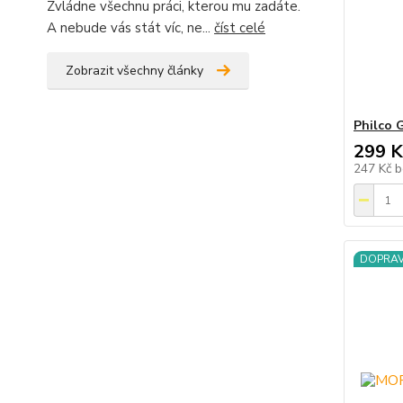
Zvládne všechnu práci, kterou mu zadáte.
A nebude vás stát víc, ne...
číst celé
Zobrazit všechny články
Philco 
299 K
247 Kč
b
DOPRA