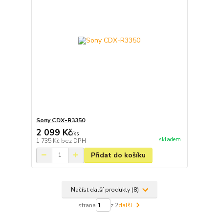
Sony CDX-R3350
2 099 Kč
/
ks
skladem
1 735 Kč
bez DPH
Přidat do košíku
Načíst další produkty (8)
strana
z 2
další