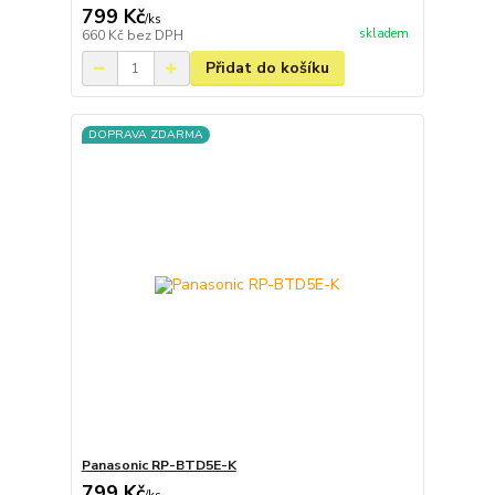
799 Kč
/
ks
skladem
660 Kč
bez DPH
Přidat do košíku
DOPRAVA ZDARMA
Panasonic RP-BTD5E-K
799 Kč