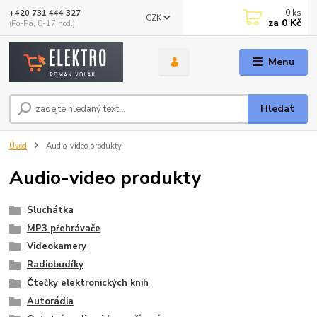
0
ks
+420 731 444 327
CZK
za
0 Kč
(Po-Pá, 8-17 hod.)
Menu
Hledat
Úvod
Audio-video produkty
Audio-video produkty
Sluchátka
MP3 přehrávače
Videokamery
Radiobudíky
Čtečky elektronických knih
Autorádia