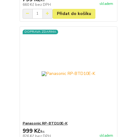
/
ks
skladem
660 Kč
bez DPH
Přidat do košíku
DOPRAVA ZDARMA
Panasonic RP-BTD10E-K
999 Kč
/
ks
skladem
826 Kč
bez DPH