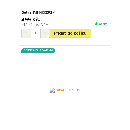
Belkin F9H400EP2M
499 Kč
/
ks
skladem
412 Kč
bez DPH
Přidat do košíku
DOPRAVA ZDARMA