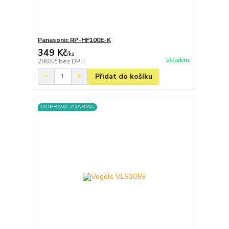
Panasonic RP-HF100E-K
349 Kč
/
ks
skladem
288 Kč
bez DPH
Přidat do košíku
DOPRAVA ZDARMA