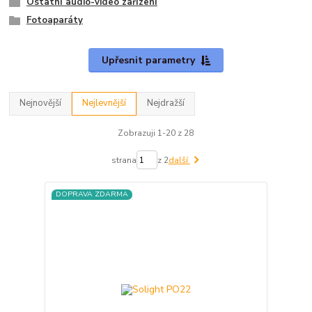
Ostatní audio-video zařízení
Fotoaparáty
Upřesnit parametry
Nejnovější
Nejlevnější
Nejdražší
Zobrazuji 1-20 z 28
strana
z 2
další
DOPRAVA ZDARMA