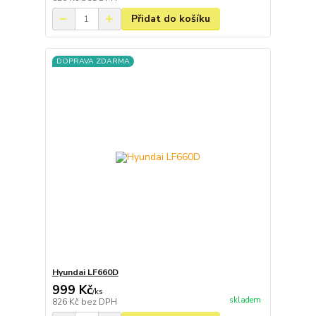
Přidat do košíku
DOPRAVA ZDARMA
Hyundai LF660D
999 Kč
/
ks
skladem
826 Kč
bez DPH