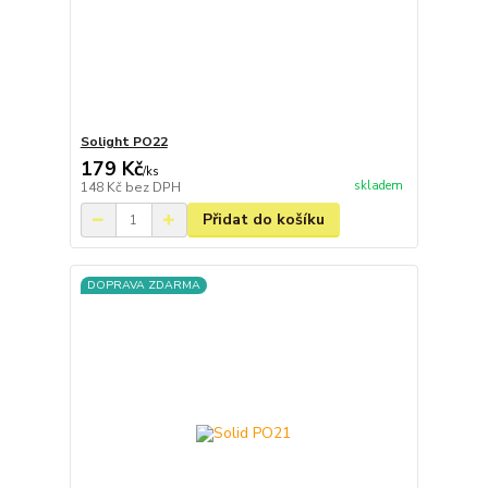
Solight PO22
179 Kč
/
ks
skladem
148 Kč
bez DPH
Přidat do košíku
DOPRAVA ZDARMA