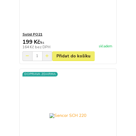
Solid PO21
199 Kč
/
ks
skladem
164 Kč
bez DPH
Přidat do košíku
DOPRAVA ZDARMA