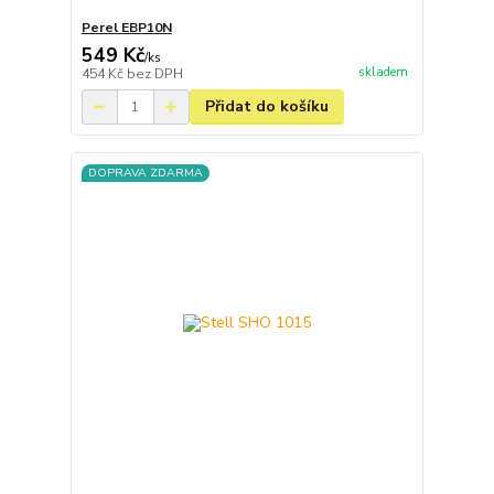
Perel EBP10N
549 Kč
/
ks
skladem
454 Kč
bez DPH
Přidat do košíku
DOPRAVA ZDARMA