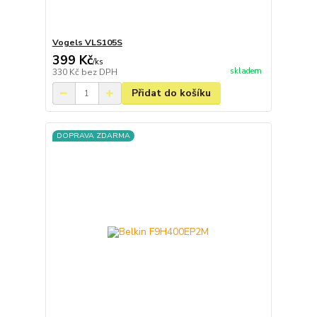
Vogels VLS105S
399 Kč
/
ks
skladem
330 Kč
bez DPH
Přidat do košíku
DOPRAVA ZDARMA