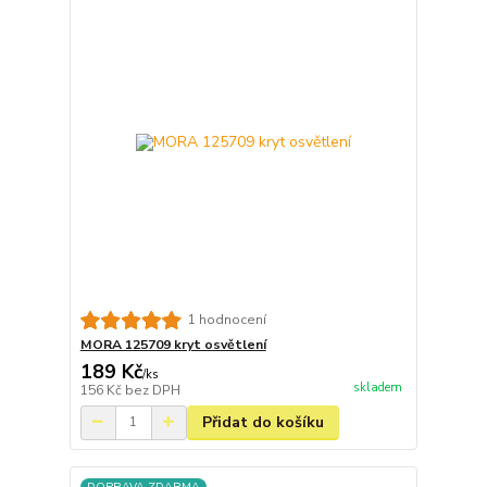
1 hodnocení
MORA 125709 kryt osvětlení
189 Kč
/
ks
skladem
156 Kč
bez DPH
Přidat do košíku
DOPRAVA ZDARMA