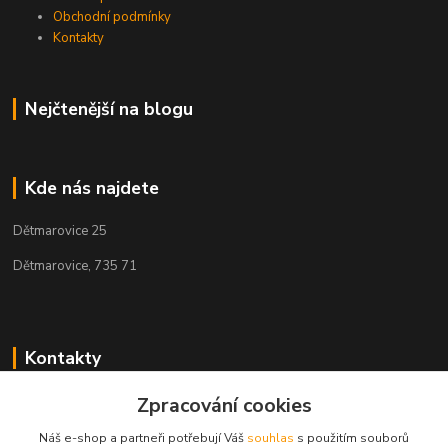
Obchodní podmínky
Kontakty
Nejčtenější na blogu
Kde nás najdete
Dětmarovice 25
Dětmarovice, 735 71
Kontakty
+420 731 444 327
Zpracování cookies
(Po-Pá, 8-17 hod.)
Náš e-shop a partneři potřebují Váš
souhlas
s použitím souborů