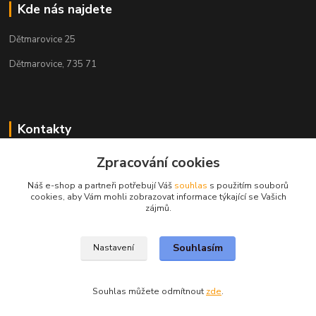
Kde nás najdete
Dětmarovice 25
Dětmarovice, 735 71
Kontakty
+420 731 444 327
Zpracování cookies
(Po-Pá, 8-17 hod.)
Náš e-shop a partneři potřebují Váš
souhlas
s použitím souborů
cookies, aby Vám mohli zobrazovat informace týkající se Vašich
obchod@volak.net
zájmů.
Souhlasím
Nastavení
Souhlas můžete odmítnout
zde
.
Vytvořeno na
Eshop-rychle.cz