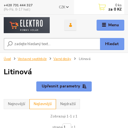
0
ks
+420 731 444 327
CZK
za
0 Kč
(Po-Pá, 8-17 hod.)
Menu
Hledat
Úvod
Vestavné spotřebiče
Varné desky
Litinová
Litinová
Upřesnit parametry
Nejnovější
Nejlevnější
Nejdražší
Zobrazuji 1-1 z 1
strana
z 1