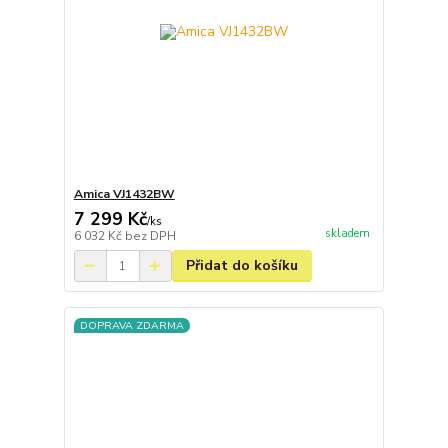
Amica VJ1432BW
7 299 Kč
/
ks
skladem
6 032 Kč
bez DPH
Přidat do košíku
DOPRAVA ZDARMA