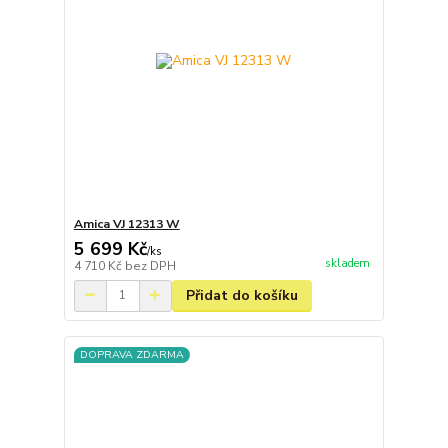
Amica VJ 12313 W
5 699 Kč
/
ks
skladem
4 710 Kč
bez DPH
Přidat do košíku
DOPRAVA ZDARMA