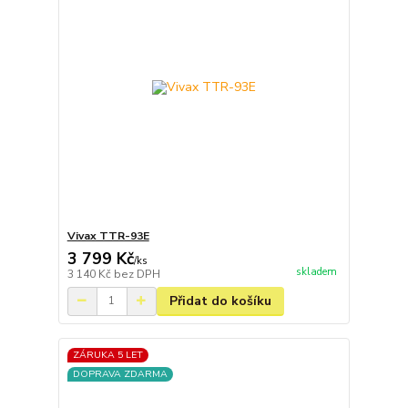
Vivax TTR-93E
3 799 Kč
/
ks
skladem
3 140 Kč
bez DPH
Přidat do košíku
ZÁRUKA 5 LET
DOPRAVA ZDARMA