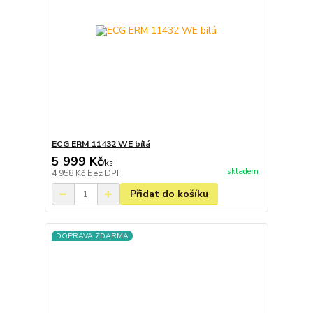
ECG ERM 11432 WE bílá
5 999 Kč
/
ks
skladem
4 958 Kč
bez DPH
Přidat do košíku
DOPRAVA ZDARMA