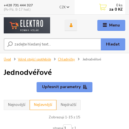
0
ks
+420 731 444 327
CZK
za
0 Kč
(Po-Pá, 8-17 hod.)
Menu
Hledat
Úvod
Volně stojící spotřebiče
Chladničky
Jednodvéřové
Jednodvéřové
Upřesnit parametry
Nejnovější
Nejlevnější
Nejdražší
Zobrazuji 1-15 z 15
strana
z 1