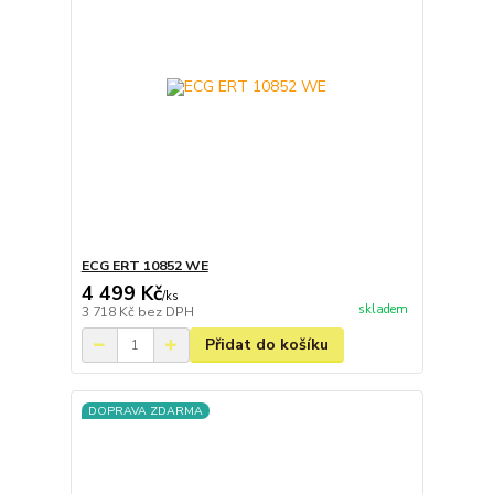
ECG ERT 10852 WE
4 499 Kč
/
ks
skladem
3 718 Kč
bez DPH
Přidat do košíku
DOPRAVA ZDARMA