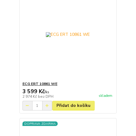
ECG ERT 10861 WE
3 599 Kč
/
ks
skladem
2 974 Kč
bez DPH
Přidat do košíku
DOPRAVA ZDARMA