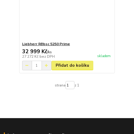
Liebherr RBbsc 5250 Prime
32 999 Kč
/
ks
skladem
27 272 Kč
bez DPH
Přidat do košíku
strana
z 1