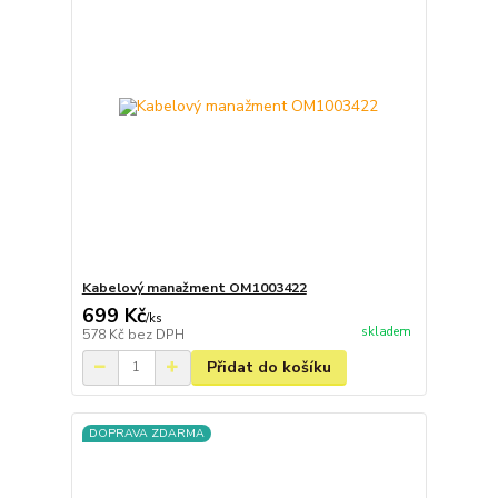
Kabelový manažment OM1003422
699 Kč
/
ks
skladem
578 Kč
bez DPH
Přidat do košíku
DOPRAVA ZDARMA