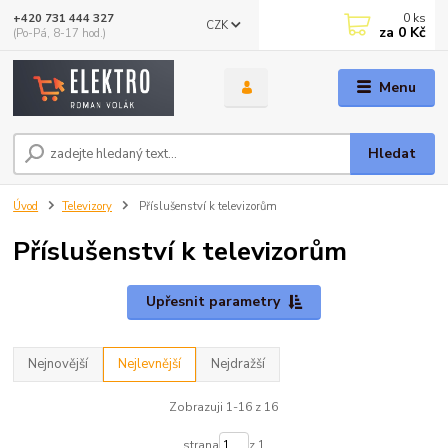
0
ks
+420 731 444 327
CZK
za
0 Kč
(Po-Pá, 8-17 hod.)
Menu
Hledat
Úvod
Televizory
Příslušenství k televizorům
Příslušenství k televizorům
Upřesnit parametry
Nejnovější
Nejlevnější
Nejdražší
Zobrazuji 1-16 z 16
strana
z 1