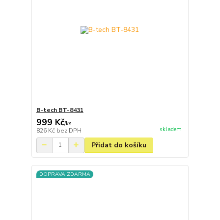
B-tech BT-8431
999 Kč
/
ks
skladem
826 Kč
bez DPH
Přidat do košíku
DOPRAVA ZDARMA