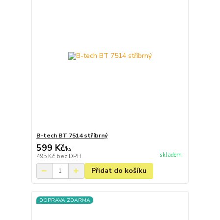
B-tech BT 7514 stříbrný
599 Kč
/
ks
skladem
495 Kč
bez DPH
Přidat do košíku
DOPRAVA ZDARMA