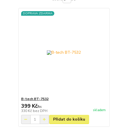
DOPRAVA ZDARMA
B-tech BT-7532
399 Kč
/
ks
skladem
330 Kč
bez DPH
Přidat do košíku