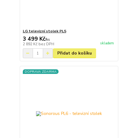
LG televizní stolek PL5
3 499 Kč
/
ks
skladem
2 892 Kč
bez DPH
Přidat do košíku
DOPRAVA ZDARMA