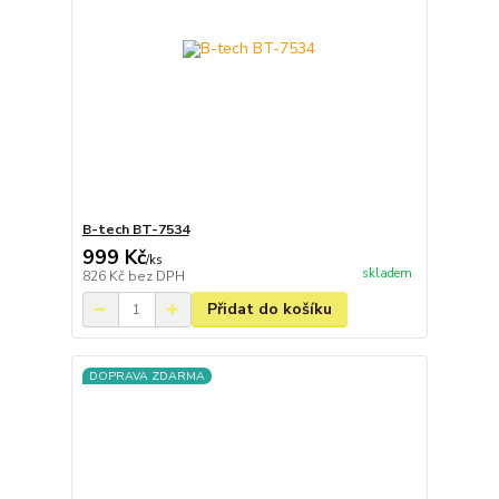
B-tech BT-7534
999 Kč
/
ks
skladem
826 Kč
bez DPH
Přidat do košíku
DOPRAVA ZDARMA