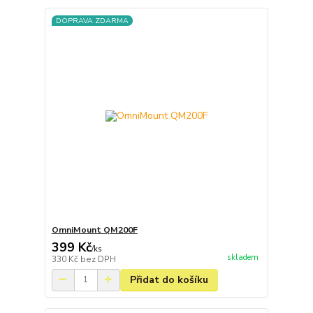
DOPRAVA ZDARMA
OmniMount QM200F
399 Kč
/
ks
skladem
330 Kč
bez DPH
Přidat do košíku