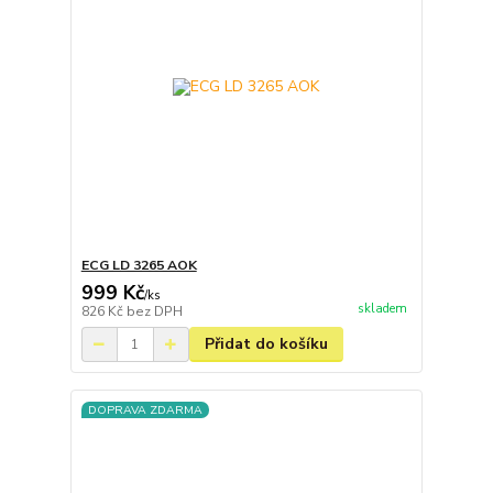
ECG LD 3265 AOK
999 Kč
/
ks
skladem
826 Kč
bez DPH
Přidat do košíku
DOPRAVA ZDARMA