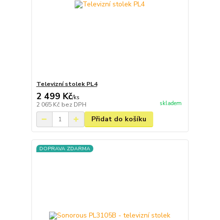
Televizní stolek PL4
2 499 Kč
/
ks
skladem
2 065 Kč
bez DPH
Přidat do košíku
DOPRAVA ZDARMA