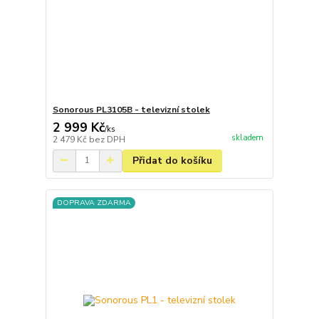
Sonorous PL3105B - televizní stolek
2 999 Kč
/
ks
skladem
2 479 Kč
bez DPH
Přidat do košíku
DOPRAVA ZDARMA