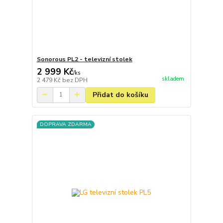
Sonorous PL2 - televizní stolek
2 999 Kč
/
ks
skladem
2 479 Kč
bez DPH
Přidat do košíku
DOPRAVA ZDARMA