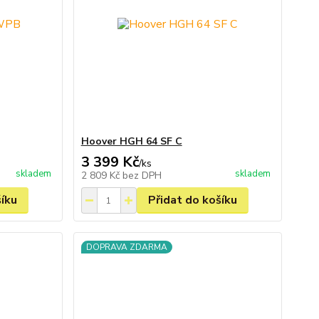
Hoover HGH 64 SF C
3 399 Kč
/
ks
skladem
skladem
2 809 Kč
bez DPH
šíku
Přidat do košíku
DOPRAVA ZDARMA