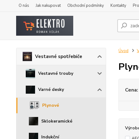
O nás
Jak nakupovat
Obchodní podmínky
Kontakty
Pro
Úvod
V
Vestavné spotřebiče
Plyn
Vestavné trouby
Varné desky
Cena:
Plynové
Sklokeramické
Výrob
Indukční
AE