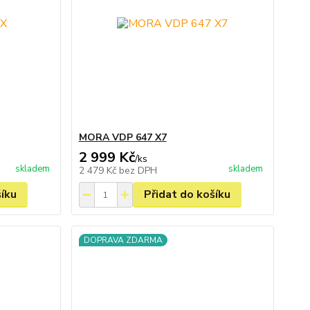
MORA VDP 647 X7
2 999 Kč
/
ks
skladem
skladem
2 479 Kč
bez DPH
šíku
Přidat do košíku
DOPRAVA ZDARMA