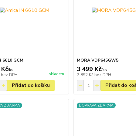
N 6610 GCM
MORA VDP645GW5
 Kč
3 499 Kč
/
ks
/
ks
skladem
č
bez DPH
2 892 Kč
bez DPH
Přidat do košíku
Přidat do ko
VA ZDARMA
DOPRAVA ZDARMA