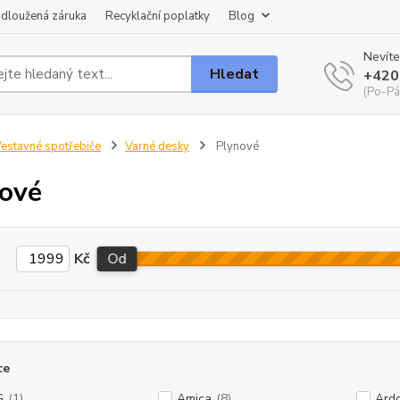
dloužená záruka
Recyklační poplatky
Blog
Nevíte
Hledat
+420
(Po-Pá
estavné spotřebiče
Varné desky
Plynové
ové
Kč
Od
ce
G
(1)
Amica
(8)
Ard