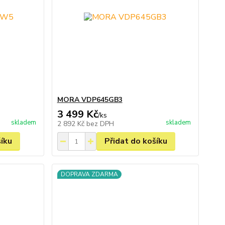
MORA VDP645GB3
3 499 Kč
/
ks
skladem
skladem
2 892 Kč
bez DPH
šíku
Přidat do košíku
DOPRAVA ZDARMA