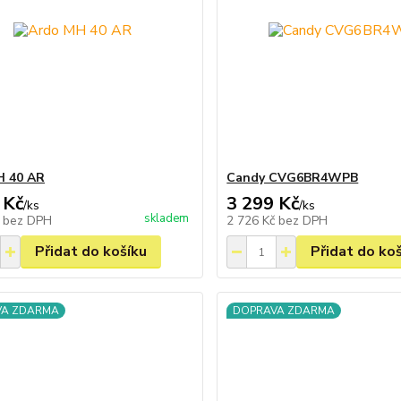
H 40 AR
Candy CVG6BR4WPB
 Kč
3 299 Kč
/
ks
/
ks
skladem
č
bez DPH
2 726 Kč
bez DPH
Přidat do košíku
Přidat do ko
VA ZDARMA
DOPRAVA ZDARMA