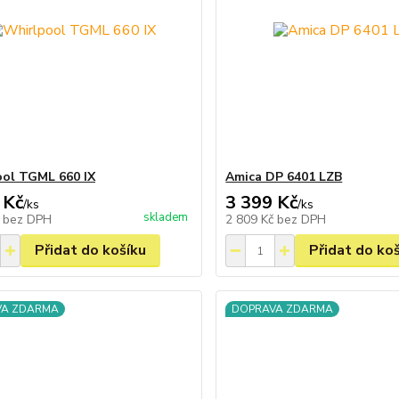
ol TGML 660 IX
Amica DP 6401 LZB
 Kč
3 399 Kč
/
ks
/
ks
skladem
č
bez DPH
2 809 Kč
bez DPH
Přidat do košíku
Přidat do ko
VA ZDARMA
DOPRAVA ZDARMA