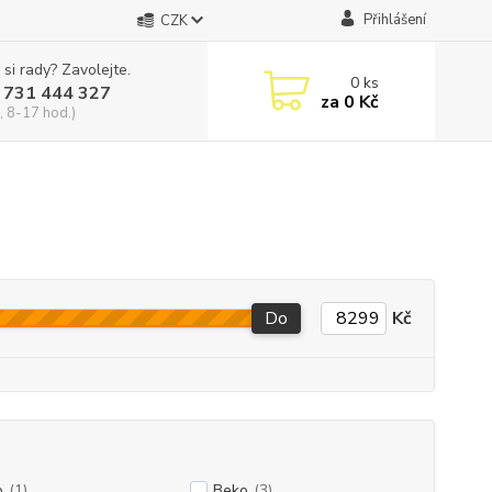
Přihlášení
CZK
 si rady? Zavolejte.
0
ks
 731 444 327
za
0 Kč
, 8-17 hod.)
Do
Kč
o
(1)
Beko
(3)