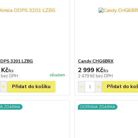
DDPS 3201 LZBG
Candy CHG6BRX
 Kč
2 999 Kč
/
ks
/
ks
skladem
č
bez DPH
2 479 Kč
bez DPH
Přidat do košíku
Přidat do ko
VA ZDARMA
DOPRAVA ZDARMA