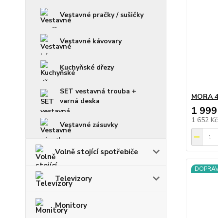
Vestavné pračky / sušičky
Vestavné kávovary
Kuchyňské dřezy
SET vestavná trouba +
MORA 4
varná deska
1 999
1 652 K
Vestavné zásuvky
Volně stojící spotřebiče
DOPRA
Televizory
Monitory