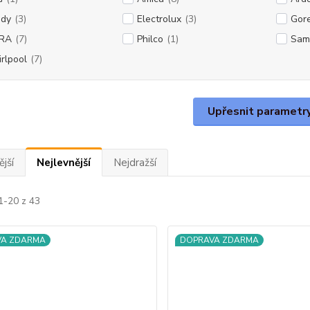
dy
(3)
Electrolux
(3)
Gor
RA
(7)
Philco
(1)
Sam
rlpool
(7)
Upřesnit parametr
jší
Nejlevnější
Nejdražší
1-20 z 43
VA ZDARMA
DOPRAVA ZDARMA