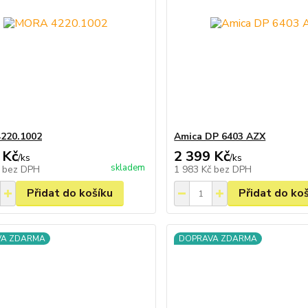
220.1002
Amica DP 6403 AZX
 Kč
2 399 Kč
/
ks
/
ks
skladem
č
bez DPH
1 983 Kč
bez DPH
Přidat do košíku
Přidat do ko
VA ZDARMA
DOPRAVA ZDARMA