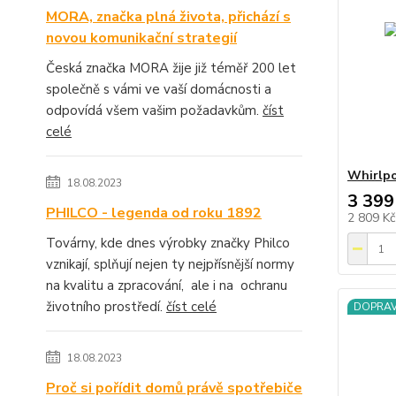
MORA, značka plná života, přichází s
novou komunikační strategií
Česká značka MORA žije již téměř 200 let
společně s vámi ve vaší domácnosti a
odpovídá všem vašim požadavkům.
číst
celé
Whirlpo
18.08.2023
3 399
PHILCO - legenda od roku 1892
2 809 K
Továrny, kde dnes výrobky značky Philco
vznikají, splňují nejen ty nejpřísnější normy
na kvalitu a zpracování, ale i na ochranu
životního prostředí.
číst celé
DOPRA
18.08.2023
Proč si pořídit domů právě spotřebiče