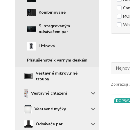
Can
Kombinované
MO
Whi
S integrovaným
odsávačem par
Litinová
Příslušenství k varným deskám
Nejnově
Vestavné mikrovlnné
trouby
Zobrazuji 
Vestavné chlazení
DOPRA
Vestavné myčky
Odsávače par