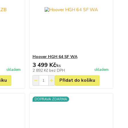
Hoover HGH 64 SF WA
3 499 Kč
/
ks
skladem
skladem
2 892 Kč
bez DPH
šíku
Přidat do košíku
DOPRAVA ZDARMA