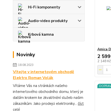
Hi-Fi komponenty
Audio-video produkty
Krbová kamna
Amica 
Novinky
2 599
2 148 K
18.08.2023
Vítejte v internetovém obchodě
Elektro Roman Volák
Vítáme Vás na stránkách našeho
DOPRA
internetového obchodního domu, který je
dalším krokem ke zkvalitnění služeb našim
zákazníkům. Jako prodejci elektroniky...
číst
celé