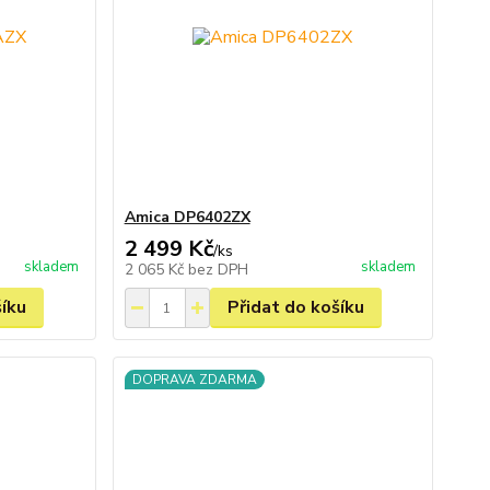
Amica DP6402ZX
2 499 Kč
/
ks
skladem
skladem
2 065 Kč
bez DPH
šíku
Přidat do košíku
DOPRAVA ZDARMA