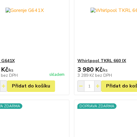
e G641X
Whirlpool TKRL 660 IX
 Kč
3 980 Kč
/
ks
/
ks
skladem
č
bez DPH
3 289 Kč
bez DPH
Přidat do košíku
Přidat do ko
VA ZDARMA
DOPRAVA ZDARMA