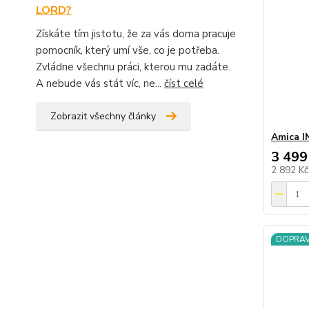
LORD?
Získáte tím jistotu, že za vás doma pracuje
pomocník, který umí vše, co je potřeba.
Zvládne všechnu práci, kterou mu zadáte.
A nebude vás stát víc, ne...
číst celé
Zobrazit všechny články
Amica I
3 499
2 892 K
DOPRA