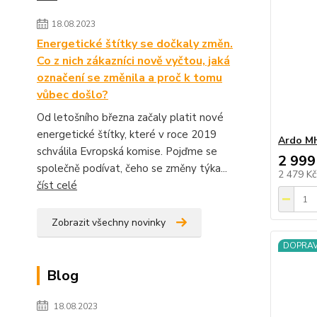
18.08.2023
Energetické štítky se dočkaly změn.
Co z nich zákazníci nově vyčtou, jaká
označení se změnila a proč k tomu
vůbec došlo?
Od letošního března začaly platit nové
energetické štítky, které v roce 2019
Ardo M
schválila Evropská komise. Pojďme se
2 999
společně podívat, čeho se změny týka...
2 479 K
číst celé
Zobrazit všechny novinky
DOPRA
Blog
18.08.2023