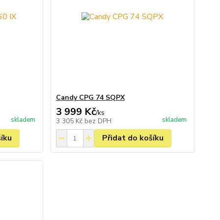
Candy CPG 74 SQPX
3 999 Kč
/
ks
skladem
skladem
3 305 Kč
bez DPH
šíku
Přidat do košíku