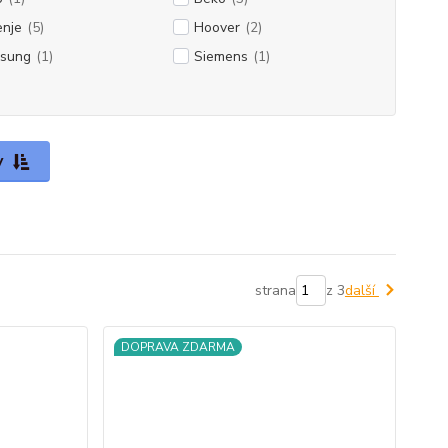
enje
(5)
Hoover
(2)
sung
(1)
Siemens
(1)
y
strana
z 3
další
DOPRAVA ZDARMA