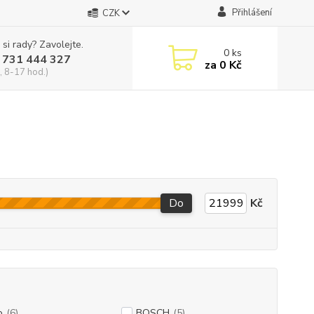
Přihlášení
CZK
 si rady? Zavolejte.
0
ks
 731 444 327
za
0 Kč
, 8-17 hod.)
Do
Kč
o
(6)
BOSCH
(5)