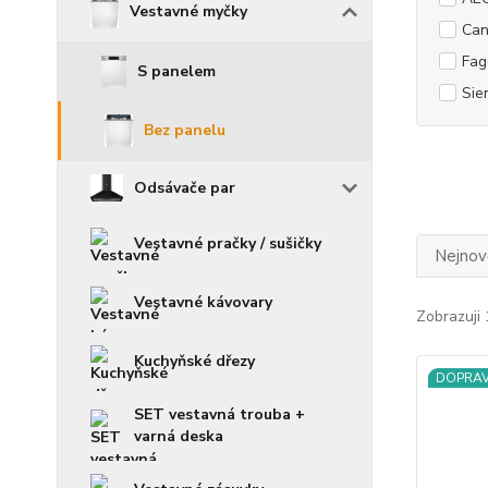
Vestavné myčky
Can
Fag
S panelem
Sie
Bez panelu
Odsávače par
Vestavné pračky / sušičky
Nejnově
Vestavné kávovary
Zobrazuji 
Kuchyňské dřezy
DOPRA
SET vestavná trouba +
varná deska