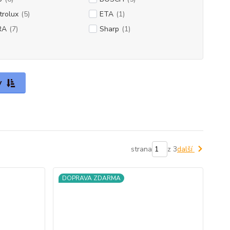
trolux
(5)
ETA
(1)
RA
(7)
Sharp
(1)
y
strana
z 3
další
DOPRAVA ZDARMA