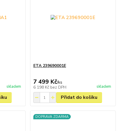
ETA 239690001E
7 499 Kč
/
ks
skladem
skladem
6 198 Kč
bez DPH
šíku
Přidat do košíku
DOPRAVA ZDARMA