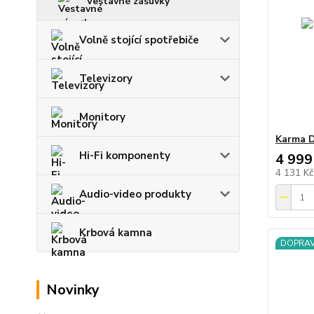
Vestavné zásuvky
Volně stojící spotřebiče
Televizory
Monitory
Karma D
Hi-Fi komponenty
4 999
4 131 K
Audio-video produkty
Krbová kamna
DOPRA
Novinky