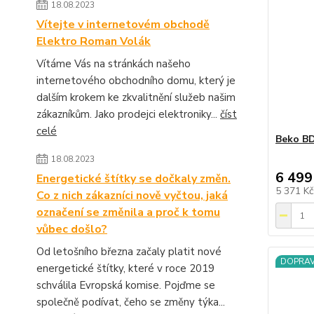
18.08.2023
Vítejte v internetovém obchodě
Elektro Roman Volák
Vítáme Vás na stránkách našeho
internetového obchodního domu, který je
dalším krokem ke zkvalitnění služeb našim
zákazníkům. Jako prodejci elektroniky...
číst
celé
Beko B
18.08.2023
6 499
Energetické štítky se dočkaly změn.
5 371 K
Co z nich zákazníci nově vyčtou, jaká
označení se změnila a proč k tomu
vůbec došlo?
Od letošního března začaly platit nové
DOPRA
energetické štítky, které v roce 2019
schválila Evropská komise. Pojďme se
společně podívat, čeho se změny týka...