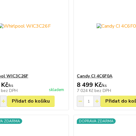
ool WIC3C26F
Candy CI 4C6F0A
 Kč
8 499 Kč
/
ks
/
ks
skladem
č
bez DPH
7 024 Kč
bez DPH
Přidat do košíku
Přidat do ko
VA ZDARMA
DOPRAVA ZDARMA