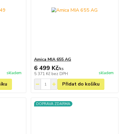
Amica MIA 655 AG
6 499 Kč
/
ks
skladem
skladem
5 371 Kč
bez DPH
šíku
Přidat do košíku
DOPRAVA ZDARMA