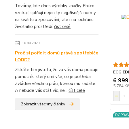
Továrny, kde dnes výrobky značky Philco
vznikají, splňují nejen ty nejpřísnější normy
na kvalitu a zpracování, ale i na ochranu
životního prostředí.
číst celé
18.08.2023
Proč si pořídit domů právě spotřebiče
LORD?
Získáte tím jistotu, že za vás doma pracuje
ECG EDI
pomocník, který umí vše, co je potřeba.
6 999
Zvládne všechnu práci, kterou mu zadáte.
5 784 K
A nebude vás stát víc, ne...
číst celé
Zobrazit všechny články
DOPRA