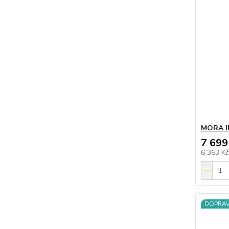
MORA I
7 699
6 363 K
DOPRA