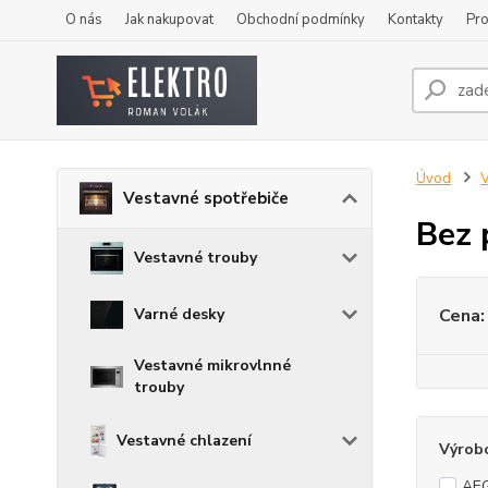
O nás
Jak nakupovat
Obchodní podmínky
Kontakty
Pro
Úvod
V
Vestavné spotřebiče
Bez 
Vestavné trouby
Varné desky
Cena:
Vestavné mikrovlnné
trouby
Vestavné chlazení
Výrob
AE