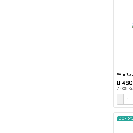
Whirlp
8 480
7 008 K
DOPRA