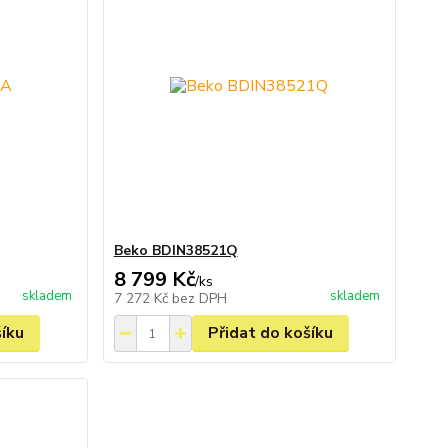
Beko BDIN38521Q
8 799 Kč
/
ks
skladem
skladem
7 272 Kč
bez DPH
šíku
Přidat do košíku