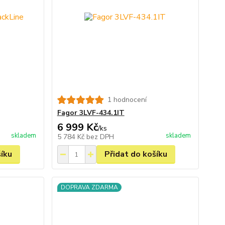
1 hodnocení
Fagor 3LVF-434.1IT
6 999 Kč
/
ks
skladem
skladem
5 784 Kč
bez DPH
šíku
Přidat do košíku
DOPRAVA ZDARMA