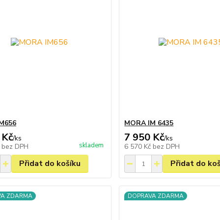
M656
MORA IM 6435
 Kč
7 950 Kč
/
ks
/
ks
skladem
č
bez DPH
6 570 Kč
bez DPH
Přidat do košíku
Přidat do ko
VA ZDARMA
DOPRAVA ZDARMA