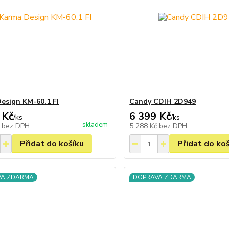
esign KM-60.1 FI
Candy CDIH 2D949
 Kč
6 399 Kč
/
ks
/
ks
skladem
č
bez DPH
5 288 Kč
bez DPH
Přidat do košíku
Přidat do ko
VA ZDARMA
DOPRAVA ZDARMA