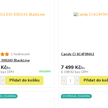
1 hodnocení
Candy CI 6C4F0MA1
 300243 BlackLine
 Kč
7 499 Kč
/
ks
/
ks
skladem
č
bez DPH
6 198 Kč
bez DPH
Přidat do košíku
Přidat do ko
VA ZDARMA
DOPRAVA ZDARMA