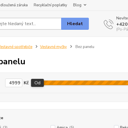
dloužená záruka
Recyklační poplatky
Blog
Nevíte
Hledat
+420
(Po-Pá
estavné spotřebiče
Vestavné myčky
Bez panelu
panelu
Kč
Od
ce
G
(3)
Amica
(5)
Bek