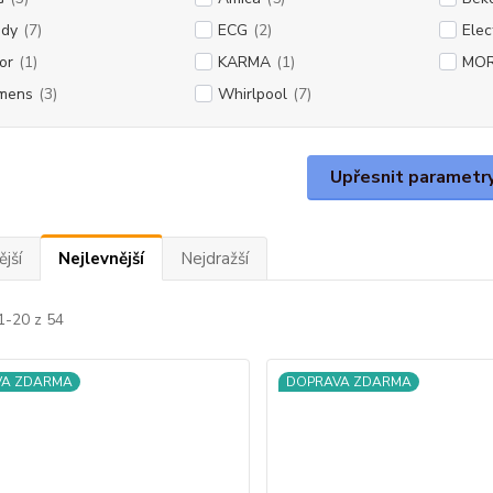
dy
(7)
ECG
(2)
Elec
or
(1)
KARMA
(1)
MO
mens
(3)
Whirlpool
(7)
Upřesnit parametr
jší
Nejlevnější
Nejdražší
1-20 z 54
VA ZDARMA
DOPRAVA ZDARMA