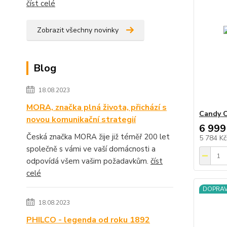
číst celé
Zobrazit všechny novinky
Blog
18.08.2023
MORA, značka plná života, přichází s
Candy 
novou komunikační strategií
6 999
Česká značka MORA žije již téměř 200 let
5 784 K
společně s vámi ve vaší domácnosti a
odpovídá všem vašim požadavkům.
číst
celé
DOPRA
18.08.2023
PHILCO - legenda od roku 1892