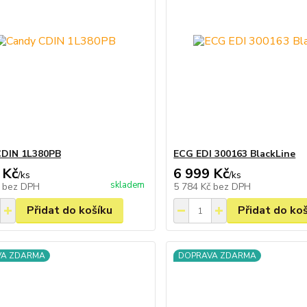
CDIN 1L380PB
ECG EDI 300163 BlackLine
 Kč
6 999 Kč
/
ks
/
ks
skladem
č
bez DPH
5 784 Kč
bez DPH
Přidat do košíku
Přidat do ko
VA ZDARMA
DOPRAVA ZDARMA