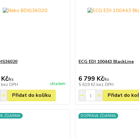
DIS36020
ECG EDI 100443 BlackLine
 Kč
6 799 Kč
/
ks
/
ks
skladem
č
bez DPH
5 619 Kč
bez DPH
Přidat do košíku
Přidat do ko
VA ZDARMA
DOPRAVA ZDARMA