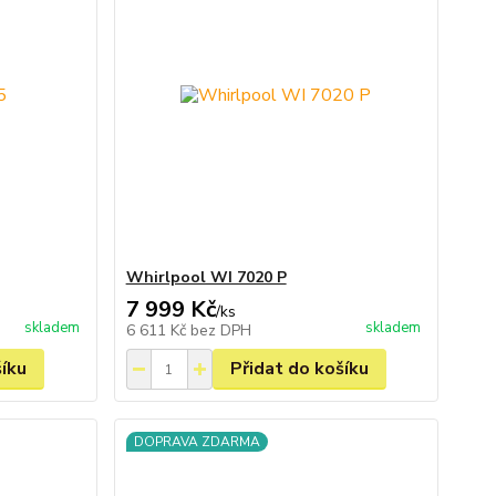
Whirlpool WI 7020 P
7 999 Kč
/
ks
skladem
skladem
6 611 Kč
bez DPH
šíku
Přidat do košíku
DOPRAVA ZDARMA