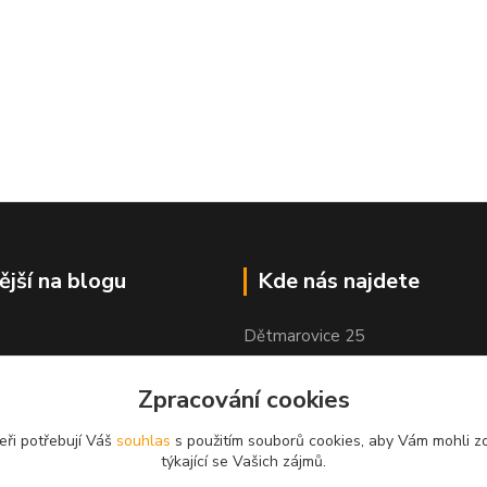
ější na blogu
Kde nás najdete
Dětmarovice 25
Dětmarovice, 735 71
Zpracování cookies
eři potřebují Váš
souhlas
s použitím souborů cookies, aby Vám mohli z
týkající se Vašich zájmů.