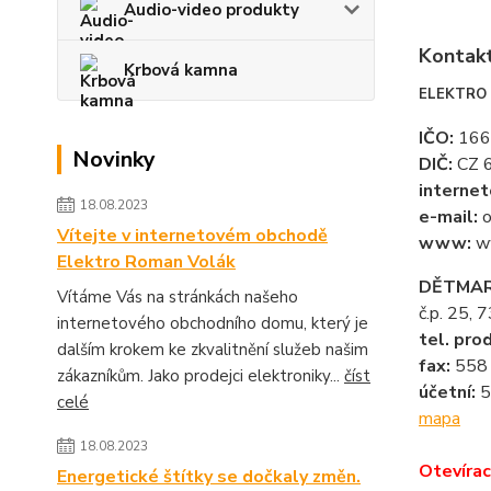
Audio-video produkty
Kontakt
Krbová kamna
ELEKTRO 
IČO:
166
Novinky
DIČ:
CZ 
internet
18.08.2023
e-mail:
o
Vítejte v internetovém obchodě
www:
ww
Elektro Roman Volák
DĚTMAR
Vítáme Vás na stránkách našeho
č.p. 25, 
internetového obchodního domu, který je
tel. pro
dalším krokem ke zkvalitnění služeb našim
fax:
558
zákazníkům. Jako prodejci elektroniky...
číst
účetní:
5
celé
mapa
18.08.2023
Otevírac
Energetické štítky se dočkaly změn.