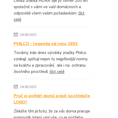
Česká značka MORA žije již téměř 200 let
společně s vámi ve vaší domácnosti a
odpovídá všem vašim požadavkům.
číst
celé
18.08.2023
PHILCO - legenda od roku 1892
Továrny, kde dnes výrobky značky Philco
vznikají, splňují nejen ty nejpřísnější normy
na kvalitu a zpracování, ale i na ochranu
životního prostředí.
číst celé
18.08.2023
Proč si pořídit domů právě spotřebiče
LORD?
Získáte tím jistotu, že za vás doma pracuje
pomocník, který umí vše, co je potřeba.