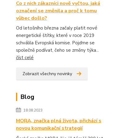
Co z nich zákazníci nově vyčtou, jaká
označení se změnila a proč k tomu
vůbec došlo?
Od letošního března začaly platit nové
energetické štítky, které v roce 2019
schválila Evropská komise. Pojďme se
společně podívat, čeho se změny týka...
číst celé
Zobrazit všechny novinky
Blog
18.08.2023
MORA, značka plná života, přichází s
novou komunikační strategií