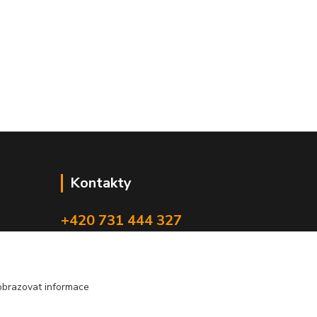
Kontakty
+420 731 444 327
(Po-Pá, 8-17 hod.)
obchod@volak.net
obrazovat informace