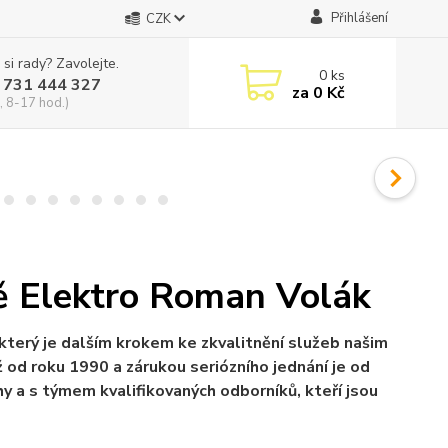
Přihlášení
CZK
 si rady? Zavolejte.
0
ks
 731 444 327
za
0 Kč
, 8-17 hod.)
ě Elektro Roman Volák
terý je dalším krokem ke zkvalitnění služeb našim
ž od roku 1990 a zárukou seriózního jednání je od
 a s týmem kvalifikovaných odborníků, kteří jsou