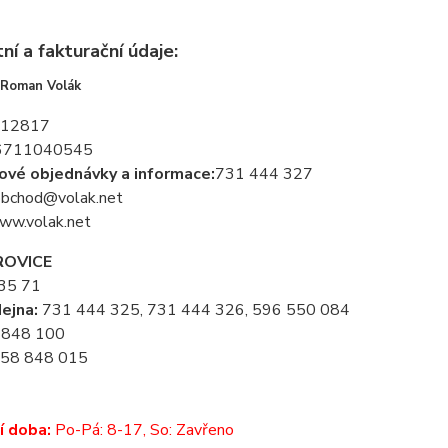
ní a fakturační údaje:
Roman Volák
12817
6711040545
ové objednávky a informace:
731 444 327
bchod@volak.net
w.volak.net
OVICE
735 71
dejna:
731 444 325, 731 444 326, 596 550 084
 848 100
58 848 015
í doba:
Po-Pá: 8-17, So: Zavřeno