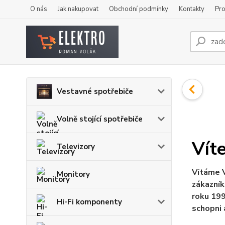
O nás
Jak nakupovat
Obchodní podmínky
Kontakty
Pro
Vestavné spotřebiče
Volně stojící spotřebiče
Vít
Televizory
Vítáme V
Monitory
zákazník
roku 199
Hi-Fi komponenty
schopni 