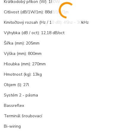
Krátkodobý příkon (W): 180W
Citlivost (dB/1W/1m): 88dB/1w/1m
Kmitočtový rozsah (Hz / 10 dB): 45hz - 30kHz
Výhybka (dB / oct): 12,18 dB/oct
Šířka (mm): 205mm
Výška (mm): 800mm
Hloubka (mm): 270mm
Hmotnost (kg): 13kg
Objem (l): 27l
Systém 2 - pásma
Bassreflex
Terminál šroubovací
Bi-wiring