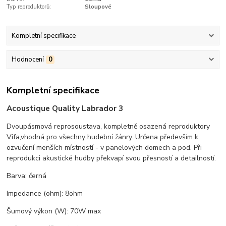
Typ reproduktorů:
Sloupové
Kompletní specifikace
Hodnocení
0
Kompletní specifikace
Acoustique Quality Labrador 3
Dvoupásmová reprosoustava, kompletně osazená reproduktory
Vifa,vhodná pro všechny hudební žánry. Určena především k
ozvučení menších místností - v panelových domech a pod. Při
reprodukci akustické hudby překvapí svou přesností a detailností.
Barva: černá
Impedance (ohm): 8ohm
Šumový výkon (W): 70W max