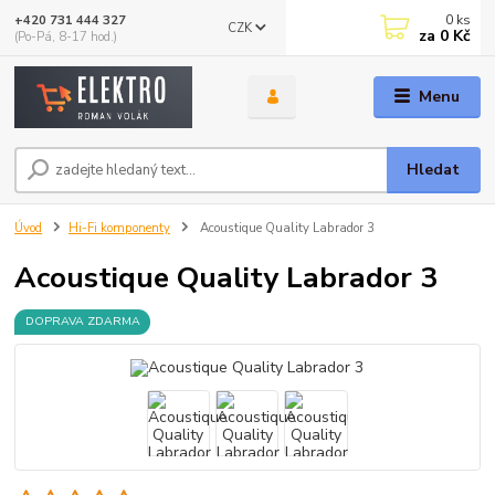
0
ks
+420 731 444 327
CZK
za
0 Kč
(Po-Pá, 8-17 hod.)
Menu
Hledat
Úvod
Hi-Fi komponenty
Acoustique Quality Labrador 3
Acoustique Quality Labrador 3
DOPRAVA ZDARMA