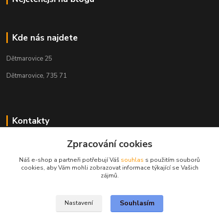
Kde nás najdete
Dětmarovice 25
Dětmarovice, 735 71
Kontakty
+420 731 444 327
Zpracování cookies
(Po-Pá, 8-17 hod.)
Náš e-shop a partneři potřebují Váš
souhlas
s použitím souborů
cookies, aby Vám mohli zobrazovat informace týkající se Vašich
obchod@volak.net
zájmů.
Souhlasím
Nastavení