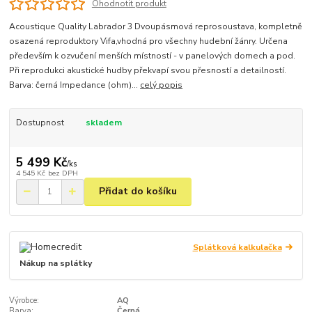
Ohodnotit produkt
Acoustique Quality Labrador 3 Dvoupásmová reprosoustava, kompletně
osazená reproduktory Vifa,vhodná pro všechny hudební žánry. Určena
především k ozvučení menších místností - v panelových domech a pod.
Při reprodukci akustické hudby překvapí svou přesností a detailností.
Barva: černá Impedance (ohm)...
celý popis
Dostupnost
skladem
5 499 Kč
/
ks
4 545 Kč
bez DPH
Přidat do košíku
Splátková kalkulačka
Nákup na splátky
Výrobce:
AQ
Barva:
Černá