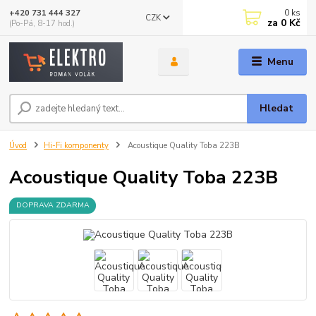
0
ks
+420 731 444 327
CZK
za
0 Kč
(Po-Pá, 8-17 hod.)
Menu
Hledat
Úvod
Hi-Fi komponenty
Acoustique Quality Toba 223B
Acoustique Quality Toba 223B
DOPRAVA ZDARMA