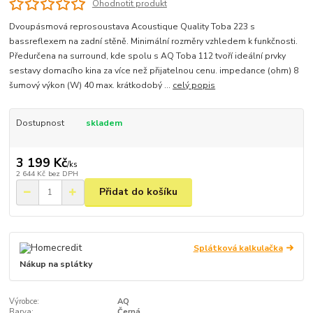
Ohodnotit produkt
Dvoupásmová reprosoustava Acoustique Quality Toba 223 s
bassreflexem na zadní stěně. Minimální rozměry vzhledem k funkčnosti.
Předurčena na surround, kde spolu s AQ Toba 112 tvoří ideální prvky
sestavy domacího kina za více než přijatelnou cenu. impedance (ohm) 8
šumový výkon (W) 40 max. krátkodobý ...
celý popis
Dostupnost
skladem
3 199 Kč
/
ks
2 644 Kč
bez DPH
Přidat do košíku
Splátková kalkulačka
Nákup na splátky
Výrobce:
AQ
Barva:
Černá