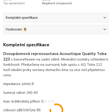
Typ reproduktorů:
Regálové (stojanové)
Kompletní specifikace
Hodnocení
0
Kompletní specifikace
Dvoupásmová reprosoustava Acoustique Quality Toba
223
s bassreflexem na zadní stěně. Minimální rozměry vzhledem k
funkčnosti. Předurčena na surround, kde spolu s AQ Toba 112
tvoří ideální prvky sestavy domacího kina za více než přijatelnou
cenu.
impedance (ohm) 8
šumový výkon (W) 40
max. krátkodobý příkon (W) 100
citlivost (dB/1W/1m) 85