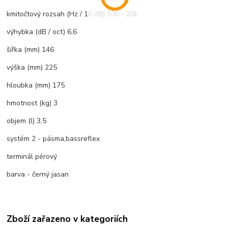
kmitočtový rozsah (Hz / 10 dB) 100 - 20k
výhybka (dB / oct) 6,6
šířka (mm) 146
výška (mm) 225
hloubka (mm) 175
hmotnost (kg) 3
objem (l) 3,5
systém 2 - pásma,bassreflex
terminál pérový
barva - černý jasan
Zboží zařazeno v kategoriích