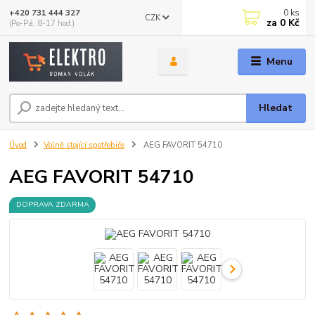
0
ks
+420 731 444 327
CZK
za
0 Kč
(Po-Pá, 8-17 hod.)
Menu
Hledat
Úvod
Volně stojící spotřebiče
AEG FAVORIT 54710
AEG FAVORIT 54710
DOPRAVA ZDARMA