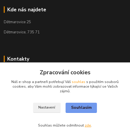
Kde nás najdete
Dětmarovice 25
Dětmarovice, 735 71
Kontakty
Zpracování cookies
+420 731 444 327
(Po-Pá, 8-17 hod.)
Náš e-shop a partneři potřebují Váš
souhlas
s použitím souborů
cookies, aby Vám mohli zobrazovat informace týkající se Vašich
obchod@volak.net
zájmů.
Souhlasím
Nastavení
Souhlas můžete odmítnout
zde
.
Vytvořeno na
Eshop-rychle.cz