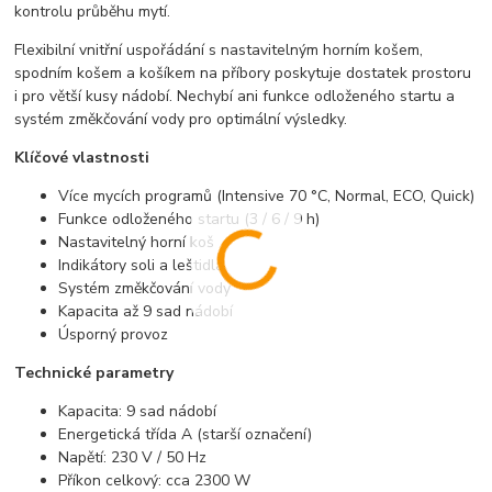
kontrolu průběhu mytí.
Flexibilní vnitřní uspořádání s nastavitelným horním košem,
spodním košem a košíkem na příbory poskytuje dostatek prostoru
i pro větší kusy nádobí. Nechybí ani funkce odloženého startu a
systém změkčování vody pro optimální výsledky.
Klíčové vlastnosti
Více mycích programů (Intensive 70 °C, Normal, ECO, Quick)
Funkce odloženého startu (3 / 6 / 9 h)
Nastavitelný horní koš
Indikátory soli a leštidla
Systém změkčování vody
Kapacita až 9 sad nádobí
Úsporný provoz
Technické parametry
Kapacita: 9 sad nádobí
Energetická třída A (starší označení)
Napětí: 230 V / 50 Hz
Příkon celkový: cca 2300 W