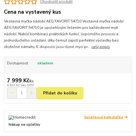
Ohodnotit produkt
Cena na vystavený kus
Vestavná myčka nádobí AEG FAVORIT 54710 Vestavná myčka nádobí
AEG FAVORIT 54710 je spolehlivým řešením pro každodenní mytí
nádobí. Nabízí kombinaci praktických funkcí, úsporného provozu a
jednoduchého ovládání, díky čemuž zajistí perfektní výsledky bez
zbytečné námahy. K dispozici jsou různé mycí pr...
celý popis
Dostupnost
skladem
7 999 Kč
/
ks
6 611 Kč
bez DPH
Přidat do košíku
Splátková kalkulačka
Nákup na splátky