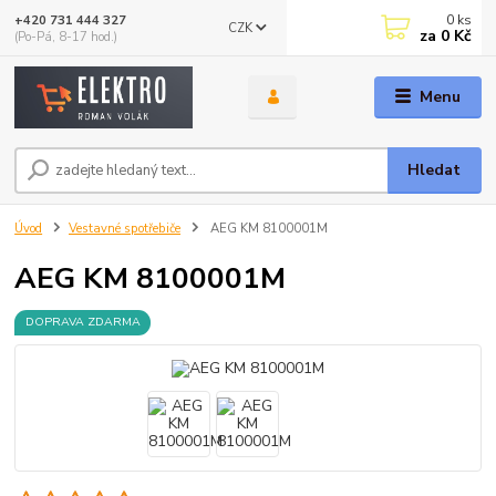
0
ks
+420 731 444 327
CZK
za
0 Kč
(Po-Pá, 8-17 hod.)
Menu
Hledat
Úvod
Vestavné spotřebiče
AEG KM 8100001M
AEG KM 8100001M
DOPRAVA ZDARMA