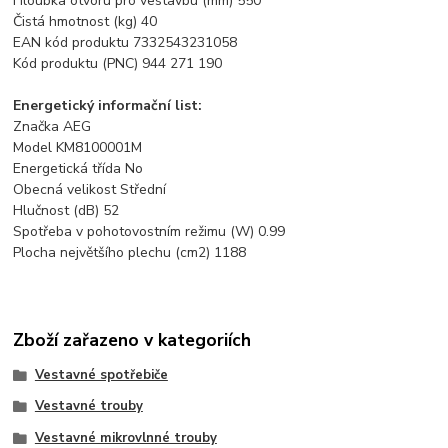
Hloubka otvoru pro vestavbu (mm) 550
Čistá hmotnost (kg) 40
EAN kód produktu 7332543231058
Kód produktu (PNC) 944 271 190
Energetický informační list:
Značka AEG
Model KM8100001M
Energetická třída No
Obecná velikost Střední
Hlučnost (dB) 52
Spotřeba v pohotovostním režimu (W) 0.99
Plocha největšího plechu (cm2) 1188
Zboží zařazeno v kategoriích
Vestavné spotřebiče
Vestavné trouby
Vestavné mikrovlnné trouby