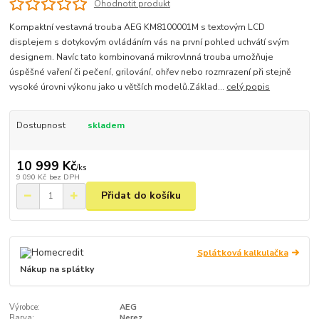
Ohodnotit produkt
Kompaktní vestavná trouba AEG KM8100001M s textovým LCD
displejem s dotykovým ovládáním vás na první pohled uchvátí svým
designem. Navíc tato kombinovaná mikrovlnná trouba umožňuje
úspěšné vaření či pečení, grilování, ohřev nebo rozmrazení při stejně
vysoké úrovni výkonu jako u větších modelů.Základ...
celý popis
Dostupnost
skladem
10 999 Kč
/
ks
9 090 Kč
bez DPH
Přidat do košíku
Splátková kalkulačka
Nákup na splátky
Výrobce:
AEG
Barva:
Nerez