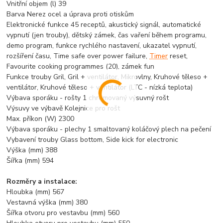
Vnitřní objem (l) 39
Barva Nerez ocel a úprava proti otiskům
Elektronické funkce 45 receptů, akustický signál, automatické
vypnutí (jen trouby), dětský zámek, čas vaření během programu,
demo program, funkce rychlého nastavení, ukazatel vypnutí,
rozšíření času, Time safe over power failure,
Timer
reset,
Favourite cooking programmes (20), zámek fun
Funkce trouby Gril, Gril + ventilátor, Mikrovlny, Kruhové těleso +
ventilátor, Kruhové těleso + ventilátor (LTC - nízká teplota)
Výbava sporáku - rošty 1 chromovaný výsuvný rošt
Výsuvy ve výbavě Kolejnice pro rošt
Max. příkon (W) 2300
Výbava sporáku - plechy 1 smaltovaný koláčový plech na pečení
Vybavení trouby Glass bottom, Side kick for electronic
Výška (mm) 388
Šířka (mm) 594
Rozměry a instalace:
Hloubka (mm) 567
Vestavná výška (mm) 380
Šířka otvoru pro vestavbu (mm) 560