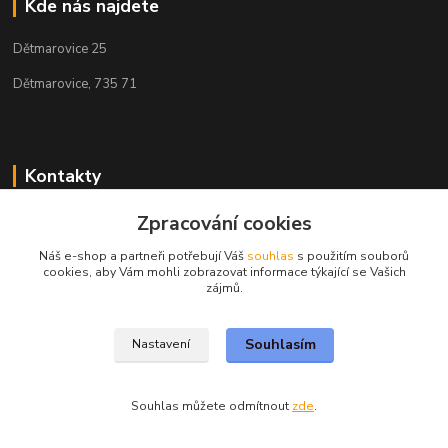
Kde nás najdete
Dětmarovice 25
Dětmarovice, 735 71
Kontakty
+420 731 444 327
Zpracování cookies
(Po-Pá, 8-17 hod.)
Náš e-shop a partneři potřebují Váš
souhlas
s použitím souborů
cookies, aby Vám mohli zobrazovat informace týkající se Vašich
obchod@volak.net
zájmů.
Souhlasím
Nastavení
Souhlas můžete odmítnout
zde
.
Vytvořeno na
Eshop-rychle.cz