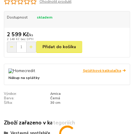
Ohodnotit produkt
Dostupnost
skladem
2 599 Kč
/
ks
2 148 Kč
bez DPH
Přidat do košíku
Splátková kalkulačka
Nákup na splátky
Výrobce:
Amica
Barva:
Černá
Šířka:
30 cm
Zboží zařazeno v kategoriích
Vestavné spotřebiče