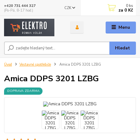
0
ks
+420 731 444 327
CZK
za
0 Kč
(Po-Pá, 8-17 hod.)
Menu
Hledat
Úvod
Vestavné spotřebiče
Amica DDPS 3201 LZBG
Amica DDPS 3201 LZBG
DOPRAVA ZDARMA