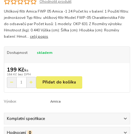
Ohodnotit produkt
Uhlíkový filtr Amica FWP 05 Amica -1 24 Počet ks v balení: 1 Použití filtru:
jednorázové Typ filtru: uhlíkový filtr Model FWP-05 Charakteristika Filtr
do odsavačú par Počet kusů: 1 modely: OKP 631 Z Rozměry výrobku:
Hmotnost (kg): 0.440 Výška (cm): Šířka (cm): Hloubka (cm): Rozměry
balení: Hmot...
celý popis
Dostupnost
skladem
199 Kč
/
ks
164 Kč
bez DPH
Přidat do košíku
Výrobce:
Amica
Kompletní specifikace
Hodnocení
0