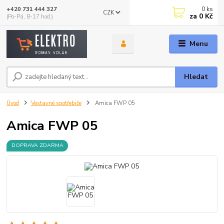
0
ks
+420 731 444 327
CZK
za
0 Kč
(Po-Pá, 8-17 hod.)
Menu
Hledat
Úvod
Vestavné spotřebiče
Amica FWP 05
Amica FWP 05
DOPRAVA ZDARMA