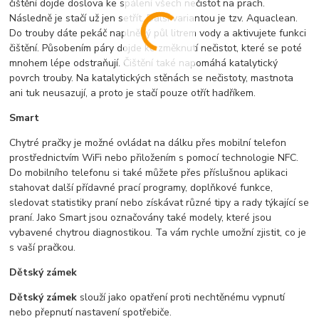
čištění dojde doslova ke spálení všech nečistot na prach.
Následně je stačí už jen setřít. Další variantou je tzv. Aquaclean.
Do trouby dáte pekáč naplněný půl litrem vody a aktivujete funkci
čištění. Působením páry dojde ke změknutí nečistot, které se poté
mnohem lépe odstraňují. Čištění také napomáhá katalytický
povrch trouby. Na katalytických stěnách se nečistoty, mastnota
ani tuk neusazují, a proto je stačí pouze otřít hadříkem.
Smart
Chytré pračky je možné ovládat na dálku přes mobilní telefon
prostřednictvím WiFi nebo přiložením s pomocí technologie NFC.
Do mobilního telefonu si také můžete přes příslušnou aplikaci
stahovat další přídavné prací programy, doplňkové funkce,
sledovat statistiky praní nebo získávat různé tipy a rady týkající se
praní. Jako Smart jsou označovány také modely, které jsou
vybavené chytrou diagnostikou. Ta vám rychle umožní zjistit, co je
s vaší pračkou.
Dětský zámek
Dětský zámek
slouží jako opatření proti nechtěnému vypnutí
nebo přepnutí nastavení spotřebiče.