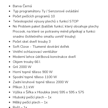
Barva Černá
Typ programátoru Ty / Senzorové ovládání
Počet pečících programů 10
Teleskopické výsuvy plechů s funkcí STOP
No Problem paket (balíček funkcí, který obsahuje plechy
Procook, na které se potraviny méně připékají a funkci
snadno čistitelného smaltu uvnitř trouby)
Počet skel dveří trouby 3
Soft Close - Tlumené dovírání dvířek
Vnitřní ochlazovací ventilátor
Moderní lehce údržbová konstrukce dveří
Objem trouby 66 l
Gril 2000 W
Horní topné těleso 900 W
Spodní topné těleso 1100 W
Zadní kruhové topné těleso 2000 W
Příkon 3,1 kW
Výška x Šířka x Hloubka (mm) 595 x 595 x 575
Hluboký pečící plech – 1x
Mělký pečící plech – 1x
Rošt – 1x