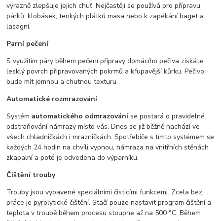
výrazně zlepšuje jejich chuť. Nejčastěji se používá pro přípravu
párků, klobásek, tenkých plátků masa nebo k zapékání baget a
lasagní.
Parní pečení
S využitím páry během pečení přípravy domácího pečiva získáte
lesklý povrch připravovaných pokrmů a křupavější kůrku. Pečivo
bude mít jemnou a chutnou texturu.
Automatické rozmrazování
Systém
automatického odmrazování
se postará o pravidelné
odstraňování námrazy místo vás. Dnes se již běžně nachází ve
všech chladničkách i mrazničkách. Spotřebiče s tímto systémem se
každých 24 hodin na chvíli vypnou, námraza na vnitřních stěnách
zkapalní a poté je odvedena do výparníku.
Čištění trouby
Trouby jsou vybavené speciálními čisticími funkcemi. Zcela bez
práce je pyrolytické čištění. Stačí pouze nastavit program čištění a
teplota v troubě během procesu stoupne až na 500 °C. Během