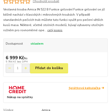
Ohodnotit produkt
Vestavná trouba Amica IN 522 B Funkce grilování Funkce grilování se již
běžně nachází v klasických i mikrovlnných troubách. V případě
standardních pečicích trub můžete tuto funkci využít pro pečení větších
kusů masa. Některé, včetně stolních modelů, bývají vybaveny otočným
rožněm pro rovnoměrné ope...
celý popis
Dostupnost
skladem
6 999 Kč
/
ks
5 784 Kč
bez DPH
Přidat do košíku
Splátková kalkulačka
Nákup na splátky
Výrobce:
Amica