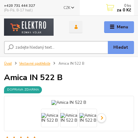
0
ks
+420 731 444 327
CZK
za
0 Kč
(Po-Pá, 8-17 hod.)
Menu
Hledat
Úvod
Vestavné spotřebiče
Amica IN 522 B
Amica IN 522 B
DOPRAVA ZDARMA