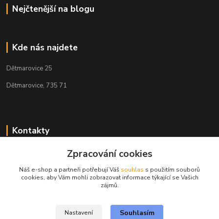
Nejčtenější na blogu
Kde nás najdete
Dětmarovice 25
Dětmarovice, 735 71
Kontakty
+420 731 444 327
Zpracování cookies
(Po-Pá, 8-17 hod.)
Náš e-shop a partneři potřebují Váš
souhlas
s použitím souborů
cookies, aby Vám mohli zobrazovat informace týkající se Vašich
obchod@volak.net
zájmů.
Souhlasím
Nastavení