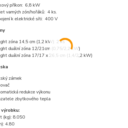
kový příkon: 6,8 kW
et varných zón/hořáků: 4 ks.
pojení k elektrické síti: 400 V
óny
ight zóna 14,5 cm (1,2 kW): 2 ks
ight duální zóna 12/21cm (0,75/2,2 kW)
ight duální zóna 17/17 x 26,5 cm (1,4/2,2 kW)
eska
ský zámek
ovač
omatická redukce výkonu
zatele zbytkového tepla
 výrobku:
 (kg): 8.050
): 4.80