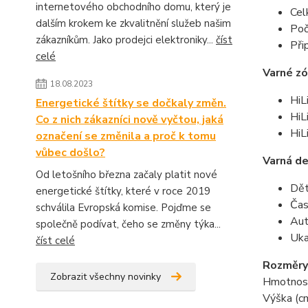
internetového obchodního domu, který je
Cel
dalším krokem ke zkvalitnění služeb našim
Poč
zákazníkům. Jako prodejci elektroniky...
číst
Při
celé
Varné z
18.08.2023
HiL
Energetické štítky se dočkaly změn.
HiL
Co z nich zákazníci nově vyčtou, jaká
HiL
označení se změnila a proč k tomu
vůbec došlo?
Varná d
Od letošního března začaly platit nové
Dět
energetické štítky, které v roce 2019
Čas
schválila Evropská komise. Pojďme se
Aut
společně podívat, čeho se změny týka...
Uka
číst celé
Rozměry
Zobrazit všechny novinky
Hmotnost
Výška (cm