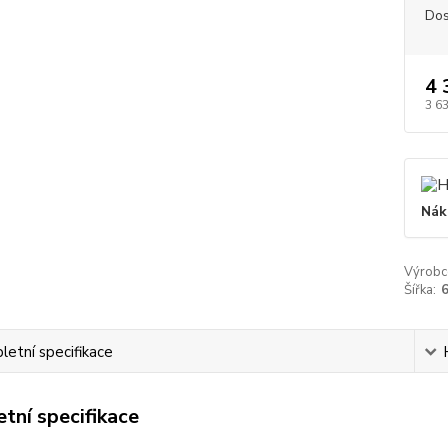
Dos
4 
3 6
Nák
Výrobc
Šířka:
etní specifikace
tní specifikace