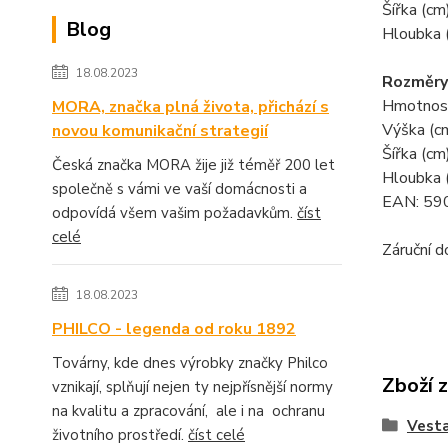
Šířka (cm
Blog
Hloubka 
18.08.2023
Rozměry 
Hmotnost
MORA, značka plná života, přichází s
Výška (c
novou komunikační strategií
Šířka (cm
Česká značka MORA žije již téměř 200 let
Hloubka 
společně s vámi ve vaší domácnosti a
EAN: 5
odpovídá všem vašim požadavkům.
číst
celé
Záruční d
18.08.2023
PHILCO - legenda od roku 1892
Továrny, kde dnes výrobky značky Philco
Zboží 
vznikají, splňují nejen ty nejpřísnější normy
na kvalitu a zpracování, ale i na ochranu
Vesta
životního prostředí.
číst celé