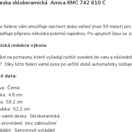
deska sklokeramická Amica KMC 742 610 C
o funkce vám umožňuje nastavit dobu vaření (max 99 minut) pro 
adňuje přípravu několika pokrmů najednou. Po uplynutí času se 
ická redukce výkonu
ální na potraviny, které vyžadují rychlé uvedení do varu a následn
i". Díky této funkci varné pole po určité době automaticky snižuje
é data:
va: Černá
ka: 4,8 cm
ka: 59,2 cm
ubka: 52,2 cm
 varné desky: Sklokeramická
 provedení: bez zabroušení
ádání:: Senzorové ovládání