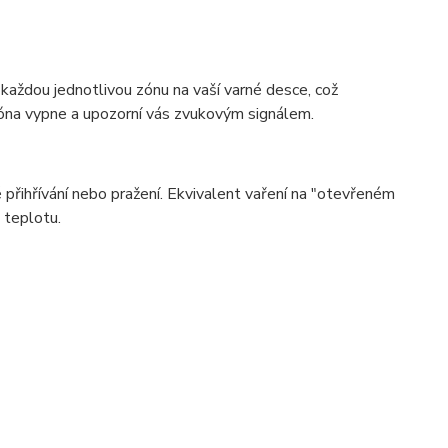
každou jednotlivou zónu na vaší varné desce, což
zóna vypne a upozorní vás zvukovým signálem.
é přihřívání nebo pražení. Ekvivalent vaření na "otevřeném
 teplotu.