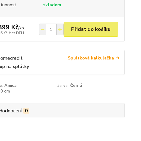
tupnost
skladem
399 Kč
/
ks
Přidat do košíku
36 Kč
bez DPH
Splátková kalkulačka
up na splátky
e:
Amica
Barva:
Černá
60 cm
Hodnocení
0