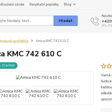
dloužená záruka
Recyklační poplatky
Blog
Nevíte
Hledat
+420
(Po-Pá
estavné spotřebiče
Amica KMC 742 610 C
a KMC 742 610 C
A ZDARMA
Varná 
funkce
každou
několi
upozor