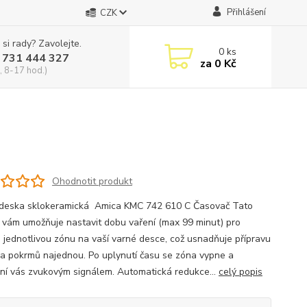
Přihlášení
CZK
 si rady? Zavolejte.
0
ks
 731 444 327
za
0 Kč
, 8-17 hod.)
Ohodnotit produkt
deska sklokeramická Amica KMC 742 610 C Časovač Tato
 vám umožňuje nastavit dobu vaření (max 99 minut) pro
 jednotlivou zónu na vaší varné desce, což usnadňuje přípravu
ka pokrmů najednou. Po uplynutí času se zóna vypne a
ní vás zvukovým signálem. Automatická redukce...
celý popis