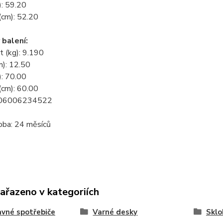
): 59.20
(cm): 52.20
balení:
 (kg): 9.190
m): 12.50
): 70.00
(cm): 60.00
906006234522
oba: 24 měsíců
zařazeno v kategoriích
vné spotřebiče
Varné desky
Sklo