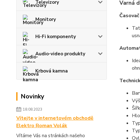
Varná 
Televizory
Časovač
Monitory
Tat
usn
Hi-Fi komponenty
Automat
Audio-video produkty
Ide
ohn
Krbová kamna
Technick
Bar
Novinky
Výš
Šíř
18.08.2023
Hlo
Vítejte v internetovém obchodě
Typ
Elektro Roman Volák
Typ
Vítáme Vás na stránkách našeho
Ovl