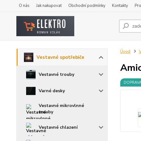
O nás
Jak nakupovat
Obchodní podmínky
Kontakty
Pro
Úvod
V
Vestavné spotřebiče
Amic
Vestavné trouby
DOPRAV
Varné desky
Vestavné mikrovlnné
trouby
Vestavné chlazení