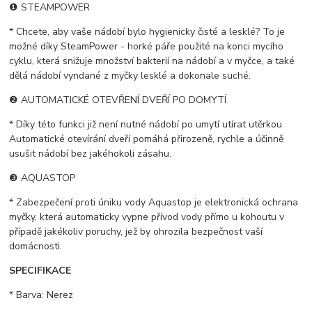
❶ STEAMPOWER
* Chcete, aby vaše nádobí bylo hygienicky čisté a lesklé? To je
možné díky SteamPower - horké páře použité na konci mycího
cyklu, která snižuje množství bakterií na nádobí a v myčce, a také
dělá nádobí vyndané z myčky lesklé a dokonale suché.
❷ AUTOMATICKÉ OTEVŘENÍ DVEŘÍ PO DOMYTÍ
* Díky této funkci již není nutné nádobí po umytí utírat utěrkou.
Automatické otevírání dveří pomáhá přirozeně, rychle a účinně
usušit nádobí bez jakéhokoli zásahu.
❸ AQUASTOP
* Zabezpečení proti úniku vody Aquastop je elektronická ochrana
myčky, která automaticky vypne přívod vody přímo u kohoutu v
případě jakékoliv poruchy, jež by ohrozila bezpečnost vaší
domácnosti.
SPECIFIKACE
* Barva: Nerez