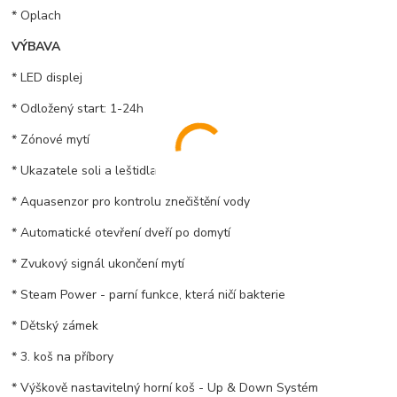
* Oplach
VÝBAVA
* LED displej
* Odložený start: 1-24h
* Zónové mytí
* Ukazatele soli a leštidla
* Aquasenzor pro kontrolu znečištění vody
* Automatické otevření dveří po domytí
* Zvukový signál ukončení mytí
* Steam Power - parní funkce, která ničí bakterie
* Dětský zámek
* 3. koš na příbory
* Výškově nastavitelný horní koš - Up & Down Systém