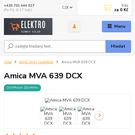
0
ks
+420 731 444 327
CZK
za
0 Kč
(Po-Pá, 8-17 hod.)
Menu
Hledat
Úvod
Volně stojící spotřebiče
Amica MVA 639 DCX
Amica MVA 639 DCX
DOPRAVA ZDARMA