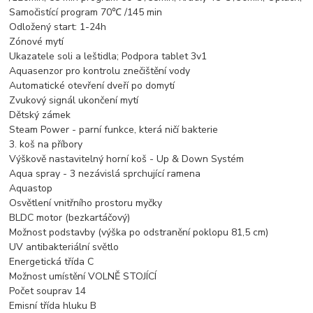
Samočistící program 70℃ /145 min
Odložený start: 1-24h
Zónové mytí
Ukazatele soli a leštidla; Podpora tablet 3v1
Aquasenzor pro kontrolu znečištění vody
Automatické otevření dveří po domytí
Zvukový signál ukončení mytí
Dětský zámek
Steam Power - parní funkce, která ničí bakterie
3. koš na příbory
Výškově nastavitelný horní koš - Up & Down Systém
Aqua spray - 3 nezávislá sprchující ramena
Aquastop
Osvětlení vnitřního prostoru myčky
BLDC motor (bezkartáčový)
Možnost podstavby (výška po odstranění poklopu 81,5 cm)
UV antibakteriální světlo
Energetická třída C
Možnost umístění VOLNĚ STOJÍCÍ
Počet souprav 14
Emisní třída hluku B