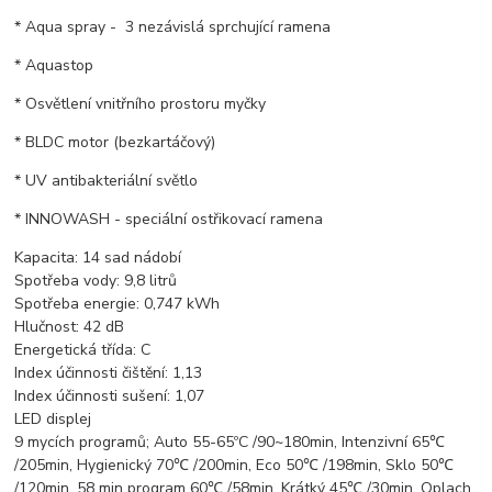
* Aqua spray - 3 nezávislá sprchující ramena
* Aquastop
* Osvětlení vnitřního prostoru myčky
* BLDC motor (bezkartáčový)
* UV antibakteriální světlo
* INNOWASH - speciální ostřikovací ramena
Kapacita: 14 sad nádobí
Spotřeba vody: 9,8 litrů
Spotřeba energie: 0,747 kWh
Hlučnost: 42 dB
Energetická třída: C
Index účinnosti čištění: 1,13
Index účinnosti sušení: 1,07
LED displej
9 mycích programů; Auto 55-65ºC /90~180min, Intenzivní 65℃
/205min, Hygienický 70℃ /200min, Eco 50℃ /198min, Sklo 50℃
/120min, 58 min program 60℃ /58min, Krátký 45℃ /30min, Oplach,