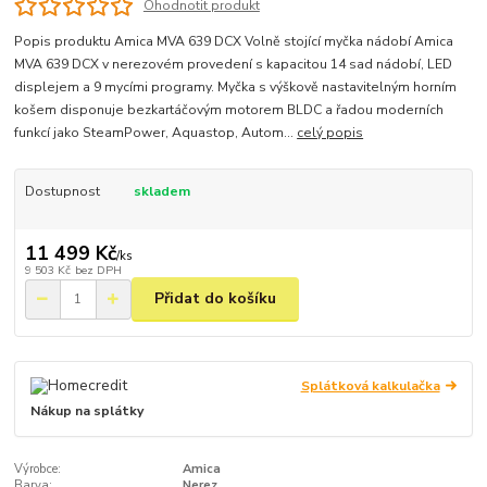
Ohodnotit produkt
Popis produktu Amica MVA 639 DCX Volně stojící myčka nádobí Amica
MVA 639 DCX v nerezovém provedení s kapacitou 14 sad nádobí, LED
displejem a 9 mycími programy. Myčka s výškově nastavitelným horním
košem disponuje bezkartáčovým motorem BLDC a řadou moderních
funkcí jako SteamPower, Aquastop, Autom...
celý popis
Dostupnost
skladem
11 499 Kč
/
ks
9 503 Kč
bez DPH
Přidat do košíku
Splátková kalkulačka
Nákup na splátky
Výrobce:
Amica
Barva:
Nerez