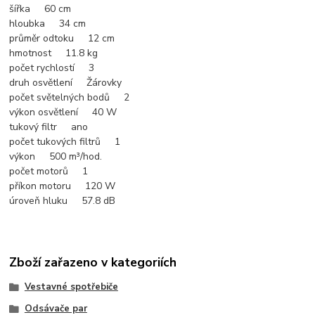
šířka 60 cm
hloubka 34 cm
průměr odtoku 12 cm
hmotnost 11.8 kg
počet rychlostí 3
druh osvětlení Žárovky
počet světelných bodů 2
výkon osvětlení 40 W
tukový filtr ano
počet tukových filtrů 1
výkon 500 m³/hod.
počet motorů 1
příkon motoru 120 W
úroveň hluku 57.8 dB
Zboží zařazeno v kategoriích
Vestavné spotřebiče
Odsávače par