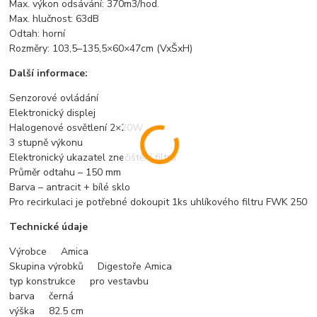
Max. výkon odsávání: 370m3/hod.
Max. hlučnost: 63dB
Odtah: horní
Rozměry: 103,5–135,5×60×47cm (VxŠxH)
Další informace:
Senzorové ovládání
Elektronický displej
Halogenové osvětlení 2×20W
3 stupně výkonu
Elektronický ukazatel znečištění filtrů
Průměr odtahu – 150 mm
Barva – antracit + bílé sklo
Pro recirkulaci je potřebné dokoupit 1ks uhlíkového filtru FWK 250
Technické údaje
Výrobce Amica
Skupina výrobků Digestoře Amica
typ konstrukce pro vestavbu
barva černá
výška 82.5 cm