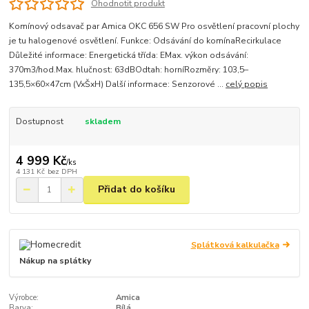
Ohodnotit produkt
Komínový odsavač par Amica OKC 656 SW Pro osvětlení pracovní plochy
je tu halogenové osvětlení. Funkce: Odsávání do komínaRecirkulace
Důležité informace: Energetická třída: EMax. výkon odsávání:
370m3/hod.Max. hlučnost: 63dBOdtah: horníRozměry: 103,5–
135,5×60×47cm (VxŠxH) Další informace: Senzorové ...
celý popis
Dostupnost
skladem
4 999 Kč
/
ks
4 131 Kč
bez DPH
Přidat do košíku
Splátková kalkulačka
Nákup na splátky
Výrobce:
Amica
Barva:
Bílá