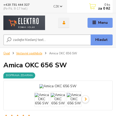
0
ks
+420 731 444 327
CZK
za
0 Kč
(Po-Pá, 8-17 hod.)
Menu
Hledat
Úvod
Vestavné spotřebiče
Amica OKC 656 SW
Amica OKC 656 SW
DOPRAVA ZDARMA