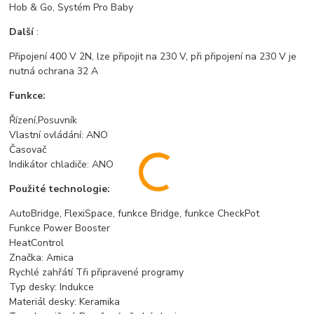
Hob & Go, Systém Pro Baby
Další
:
Připojení 400 V 2N, lze připojit na 230 V, při připojení na 230 V je
nutná ochrana 32 A
Funkce:
Řízení,Posuvník
Vlastní ovládání: ANO
Časovač
Indikátor chladiče: ANO
Použité technologie:
AutoBridge, FlexiSpace, funkce Bridge, funkce CheckPot
Funkce Power Booster
HeatControl
Značka: Amica
Rychlé zahřátí Tři připravené programy
Typ desky: Indukce
Materiál desky: Keramika