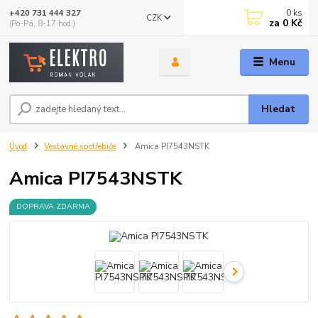
0
ks
+420 731 444 327
CZK
za
0 Kč
(Po-Pá, 8-17 hod.)
Menu
Hledat
Úvod
Vestavné spotřebiče
Amica PI7543NSTK
Amica PI7543NSTK
DOPRAVA ZDARMA