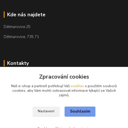
Kde nás najdete
Dětmarovice 25
Dětmarovice, 735 71
Kontakty
+420 731 444 327
Zpracování cookies
(Po-Pá, 8-17 hod.)
Náš e-shop a partneři potřebují Váš
souhlas
s použitím souborů
cookies, aby Vám mohli zobrazovat informace týkající se Vašich
obchod@volak.net
zájmů.
Souhlasím
Nastavení