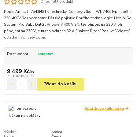
Ohodnotit produkt
Popis Amica PI7543NSTK Technický: Celkový výkon [W]: 7400Typ napětí:
230-400V Bezpečnostní: Dětská pojistka Použité technologie: Hob & Go,
Systém Pro Baby Další : Připojení 400 V 2N, lze připojit na 230 V, při
připojení na 230 V je nutná ochrana 32 A Funkce: Řízení,PosuvníkVlastní
ovládání: A...
celý popis
Dostupnost
skladem
9 499 Kč
/
ks
7 850 Kč
bez DPH
Přidat do košíku
Splátková kalkulačka
Nákup na splátky
Výrobce:
Amica
Barva:
Černá