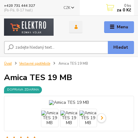
0
ks
+420 731 444 327
CZK
za
0 Kč
(Po-Pá, 8-17 hod.)
Menu
Hledat
Úvod
Vestavné spotřebiče
Amica TES 19 MB
Amica TES 19 MB
DOPRAVA ZDARMA