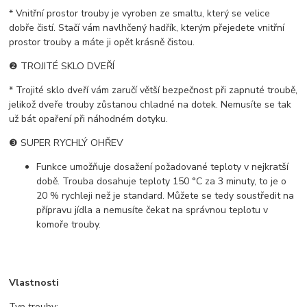
* Vnitřní prostor trouby je vyroben ze smaltu, který se velice
dobře čistí. Stačí vám navlhčený hadřík, kterým přejedete vnitřní
prostor trouby a máte ji opět krásně čistou.
❷ TROJITÉ SKLO DVEŘÍ
* Trojité sklo dveří vám zaručí větší bezpečnost při zapnuté troubě,
jelikož dveře trouby zůstanou chladné na dotek. Nemusíte se tak
už bát opaření při náhodném dotyku.
❸ SUPER RYCHLÝ OHŘEV
Funkce umožňuje dosažení požadované teploty v nejkratší
době. Trouba dosahuje teploty 150 °C za 3 minuty, to je o
20 % rychleji než je standard. Můžete se tedy soustředit na
přípravu jídla a nemusíte čekat na správnou teplotu v
komoře trouby.
Vlastnosti
Typ trouby: