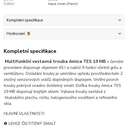
Čištění:
Aqua clean (Parní)
Kompletní specifikace
Hodnocení
0
Kompletní specifikace
Multifunkční vestavná trouba Amica TES 19 MB
v černém
provedení disponuje objemem 65 l a nabízí 9 funkcí včetně grilu a
ventilátoru. Ovládání trouby je umístěno vpředu prostřednictvím 2
otočný senzorových voličů doplněných displejem. Vnitřní povrch
trouby pokrývá snadno čistitelný smalt. Dvířka trouby Amica TES
19 MB disponují trojitým sklem. Výbava trouby sestává z
hlubokého plechu, roštu, halogenového osvětlení a reflexního
skla.
HLAVNÍ VLASTNOSTI
❶ LEHCE ČISTITENÝ SMALT