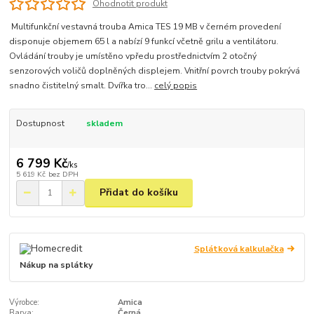
Ohodnotit produkt
Multifunkční vestavná trouba Amica TES 19 MB v černém provedení
disponuje objemem 65 l a nabízí 9 funkcí včetně grilu a ventilátoru.
Ovládání trouby je umístěno vpředu prostřednictvím 2 otočný
senzorových voličů doplněných displejem. Vnitřní povrch trouby pokrývá
snadno čistitelný smalt. Dvířka tro...
celý popis
Dostupnost
skladem
6 799 Kč
/
ks
5 619 Kč
bez DPH
Přidat do košíku
Splátková kalkulačka
Nákup na splátky
Výrobce:
Amica
Barva:
Černá