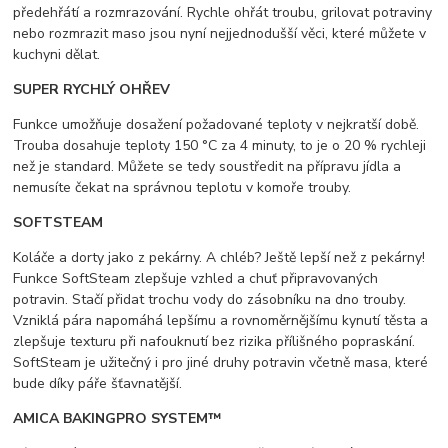
předehřátí a rozmrazování. Rychle ohřát troubu, grilovat potraviny
nebo rozmrazit maso jsou nyní nejjednodušší věci, které můžete v
kuchyni dělat.
SUPER RYCHLÝ OHŘEV
Funkce umožňuje dosažení požadované teploty v nejkratší době.
Trouba dosahuje teploty 150 °C za 4 minuty, to je o 20 % rychleji
než je standard. Můžete se tedy soustředit na přípravu jídla a
nemusíte čekat na správnou teplotu v komoře trouby.
SOFTSTEAM
Koláče a dorty jako z pekárny. A chléb? Ještě lepší než z pekárny!
Funkce SoftSteam zlepšuje vzhled a chuť připravovaných
potravin. Stačí přidat trochu vody do zásobníku na dno trouby.
Vzniklá pára napomáhá lepšímu a rovnoměrnějšímu kynutí těsta a
zlepšuje texturu při nafouknutí bez rizika přílišného popraskání.
SoftSteam je užitečný i pro jiné druhy potravin včetně masa, které
bude díky páře šťavnatější.
AMICA BAKINGPRO SYSTEM™