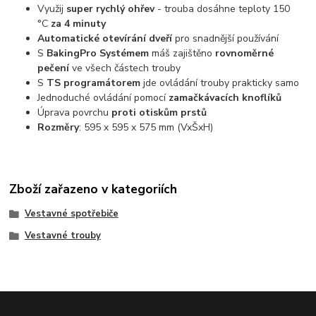
Využij
super rychlý ohřev
- trouba dosáhne teploty 150
°C
za 4 minuty
Automatické otevírání dveří
pro snadnější používání
S
BakingPro Systémem
máš zajištěno
rovnoměrné
pečení
ve všech částech trouby
S
TS programátorem
jde ovládání trouby prakticky samo
​Jednoduché ovládání pomocí
zamačkávacích knoflíků
Úprava povrchu
proti otiskům prstů
Rozměry
: 595 x 595 x 575 mm (VxŠxH)
Zboží zařazeno v kategoriích
Vestavné spotřebiče
Vestavné trouby