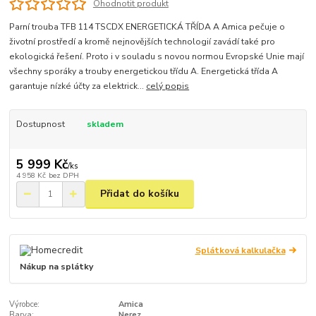
Ohodnotit produkt
Parní trouba TFB 114 TSCDX ENERGETICKÁ TŘÍDA A Amica pečuje o
životní prostředí a kromě nejnovějších technologií zavádí také pro
ekologická řešení. Proto i v souladu s novou normou Evropské Unie mají
všechny sporáky a trouby energetickou třídu A. Energetická třída A
garantuje nízké účty za elektrick...
celý popis
Dostupnost
skladem
5 999 Kč
/
ks
4 958 Kč
bez DPH
Přidat do košíku
Splátková kalkulačka
Nákup na splátky
Výrobce:
Amica
Barva:
Nerez