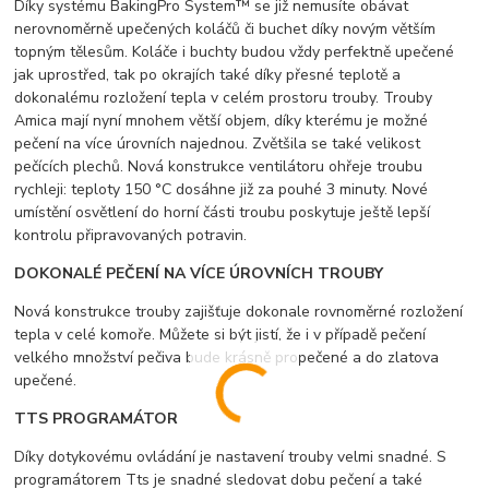
Díky systému BakingPro System™ se již nemusíte obávat
nerovnoměrně upečených koláčů či buchet díky novým větším
topným tělesům. Koláče i buchty budou vždy perfektně upečené
jak uprostřed, tak po okrajích také díky přesné teplotě a
dokonalému rozložení tepla v celém prostoru trouby. Trouby
Amica mají nyní mnohem větší objem, díky kterému je možné
pečení na více úrovních najednou. Zvětšila se také velikost
pečících plechů. Nová konstrukce ventilátoru ohřeje troubu
rychleji: teploty 150 °C dosáhne již za pouhé 3 minuty. Nové
umístění osvětlení do horní části troubu poskytuje ještě lepší
kontrolu připravovaných potravin.
DOKONALÉ PEČENÍ NA VÍCE ÚROVNÍCH TROUBY
Nová konstrukce trouby zajišťuje dokonale rovnoměrné rozložení
tepla v celé komoře. Můžete si být jistí, že i v případě pečení
velkého množství pečiva bude krásně propečené a do zlatova
upečené.
TTS PROGRAMÁTOR
Díky dotykovému ovládání je nastavení trouby velmi snadné. S
programátorem Tts je snadné sledovat dobu pečení a také