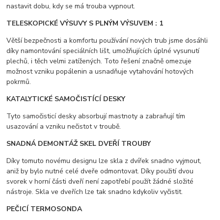
nastavit dobu, kdy se má trouba vypnout.
TELESKOPICKÉ VÝSUVY S PLNÝM VÝSUVEM : 1
Větší bezpečnosti a komfortu používání nových trub jsme dosáhli
díky namontování speciálních lišt, umožňujících úplné vysunutí
plechů, i těch velmi zatížených. Toto řešení značně omezuje
možnost vzniku popálenin a usnadňuje vytahování hotových
pokrmů.
KATALYTICKÉ SAMOČISTÍCÍ DESKY
Tyto samočisticí desky absorbují mastnoty a zabraňují tím
usazování a vzniku nečistot v troubě.
SNADNÁ DEMONTÁŽ SKEL DVEŘÍ TROUBY
Díky tomuto novému designu lze skla z dvířek snadno vyjmout,
aniž by bylo nutné celé dveře odmontovat. Díky použití dvou
svorek v horní části dveří není zapotřebí použít žádné složité
nástroje. Skla ve dveřích lze tak snadno kdykoliv vyčistit.
PEČICÍ TERMOSONDA