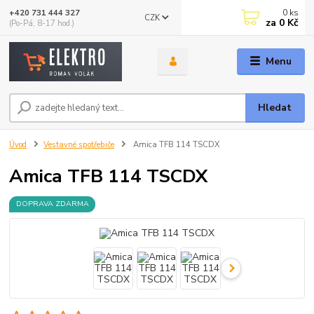
0
ks
+420 731 444 327
CZK
za
0 Kč
(Po-Pá, 8-17 hod.)
Menu
Hledat
Úvod
Vestavné spotřebiče
Amica TFB 114 TSCDX
Amica TFB 114 TSCDX
DOPRAVA ZDARMA