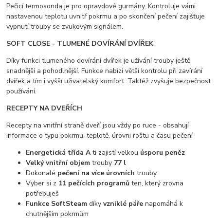
Pečicí termosonda je pro opravdové gurmány. Kontroluje vámi
nastavenou teplotu uvnitř pokrmu a po skončení pečení zajišťuje
vypnutí trouby se zvukovým signálem.
SOFT CLOSE - TLUMENÉ DOVÍRÁNÍ DVÍŘEK
Díky funkci tlumeného dovírání dvířek je užívání trouby ještě
snadnější a pohodlnější. Funkce nabízí větší kontrolu při zavírání
dvířek a tím i vyšší uživatelský komfort. Taktéž zvyšuje bezpečnost
používání.
RECEPTY NA DVEŘÍCH
Recepty na vnitřní straně dveří jsou vždy po ruce - obsahují
informace o typu pokrmu, teplotě, úrovni roštu a času pečení
Energetická třída A
ti zajistí velkou
úsporu peněz
Velký vnitřní objem
trouby
77 l
Dokonalé
pečení na více úrovních
trouby
Vyber si z
11 pečících programů
ten, který zrovna
potřebuješ
Funkce SoftSteam
díky
vzniklé páře
napomáhá k
chutnějším pokrmům