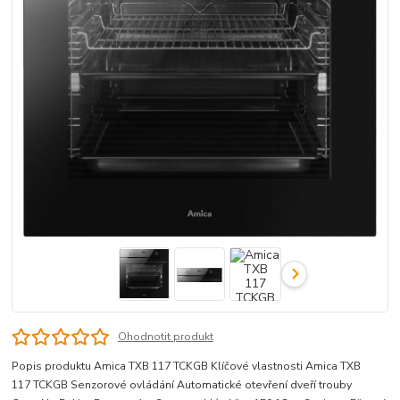
Ohodnotit produkt
Popis produktu Amica TXB 117 TCKGB Klíčové vlastnosti Amica TXB
117 TCKGB Senzorové ovládání Automatické otevření dveří trouby