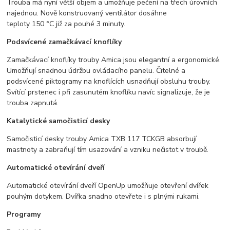
Trouba má nyní větší objem a umožňuje pečení na třech úrovních
najednou. Nově konstruovaný ventilátor dosáhne
teploty 150 °C již za pouhé 3 minuty.
Podsvícené zamačkávací knoflíky
Zamačkávací knoflíky trouby Amica jsou elegantní a ergonomické.
Umožňují snadnou údržbu ovládacího panelu. Čitelné a
podsvícené piktogramy na knoflících usnadňují obsluhu trouby.
Svítící prstenec i při zasunutém knoflíku navíc signalizuje, že je
trouba zapnutá.
Katalytické samočisticí desky
Samočisticí desky trouby Amica TXB 117 TCKGB absorbují
mastnoty a zabraňují tím usazování a vzniku nečistot v troubě.
Automatické otevírání dveří
Automatické otevírání dveří OpenUp umožňuje otevření dvířek
pouhým dotykem. Dvířka snadno otevřete i s plnými rukami.
Programy