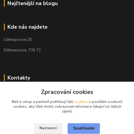
Nejčtenější na blogu
Kde nás najdete
Dětmarovice 25
Dětmarovice, 735 71
Kontakty
Zpracování cookies
+420 731 444 327
(Po-Pá, 8-17 hod.)
Náš e-shop a partneři potřebují Váš
souhlas
s použitím souborů
cookies, aby Vám mohli zobrazovat informace týkající se Vašich
obchod@volak.net
zájmů.
Souhlasím
Nastavení