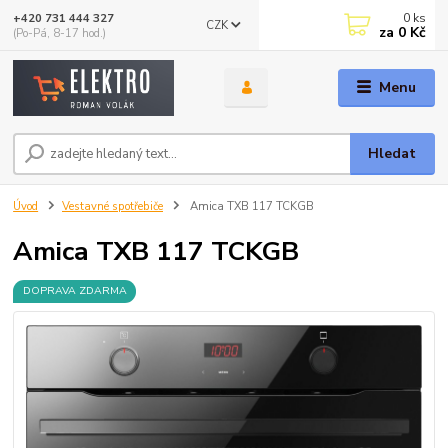
0
ks
+420 731 444 327
CZK
za
0 Kč
(Po-Pá, 8-17 hod.)
Menu
Hledat
Úvod
Vestavné spotřebiče
Amica TXB 117 TCKGB
Amica TXB 117 TCKGB
DOPRAVA ZDARMA