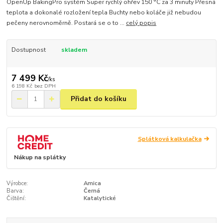
OpenUp BakingPro systém Super rychlý ohřev 150 °C za 3 minuty Přesná
teplota a dokonalé rozložení tepla Buchty nebo koláče již nebudou
pečeny nerovnoměrně. Postará se o to ...
celý popis
Dostupnost
skladem
7 499 Kč
/
ks
6 198 Kč
bez DPH
Přidat do košíku
Splátková kalkulačka
Nákup na splátky
Výrobce:
Amica
Barva:
Černá
Čištění:
Katalytické