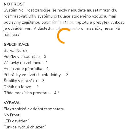
NO FROST
Systém No Frost zaručuje, že nikdy nebudete muset mrazničku
rozmrazovat. Díky systému cirkulace studeného vzduchu mají
potraviny zajištěnou optimální a stálou teplotu a přebytek vlhkosti
je odváděn ven. V důsledku toho v prostoru mrazničky nevzniká
námraza.
SPECIFIKACE
Barva: Nerez
Poličky v chladničce: 3
Zásuvky na zeleninu: 1
Fresh zone přihrádka: 1
Přihrádky ve dveřích chladničky: 3
Šuplíky v mrazáku: 3
Držák na lahve: 1
Třída mrazícího prostoru: 4 *
VÝBAVA
Elektronické ovládání termostatu
No Frost
LED osvětlení
Funkce rychlé chlazení