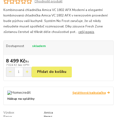
Ohodnotit produkt
Kombinovaná chladnička Amica VC 1802 AFX Moderní a elegantní
kombinovaná chladnička Amica VC 1802 AFX v nerezovém provedení
bude pýchou vaší kuchyně. Systém No Frost zaručuje, že už nikdy
nebudete muset spotřebič rozmrazovat. Díky zásuvce Fresh Zone
zůstanou čerstvé až třikrát déle choulostivé pot...
celý popis
Dostupnost
skladem
8 499 Kč
/
ks
7 024 Kč
bez DPH
Přidat do košíku
Splátková kalkulačka
Nákup na splátky
Výrobce:
Amica
Barva:
Nerez