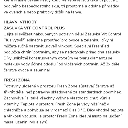
které krásně osvětlí každý kout. Ve výbavě jsou také tři police z
odolného bezpečnostního skla, tři prostorné a odolné přihrádky
ve dveřích a nebo praktický držák na lahve.
HLAVNÍ VÝHODY
ZÁSUVKA VIT CONTROL PLUS
Užijte si svěžest nakoupených potravin déle! Zásuvka Vit Control
Plus vytváří jedinečné prostředí pro ovoce a zeleninu, díky ní
můžete ručně nastavit úroveň vlhkosti. Speciální FreshPad
podložka chrání potraviny, aby se nedotýkaly přímo dna zásuvky.
Díky unikátně konstruovaným otvorům ve tvaru diamantu se
molekuly vody účinně oddělují od vložených potravin. Až 3x déle
čerstvé ovoce a zelenina!
FRESH ZÓNA
Potraviny uložené v prostoru Fresh Zone zůstávají čerstvé až
třikrát déle, než potraviny skladované za standardních podmínek.
Zachovávají si také všechny výživné vlastnosti, chuť, vůni a
vitamíny. Teplota v prostoru Fresh Zone je vždy nižší než v
chladničce a pohybuje se v rozmezí 0 až 3 °C. Díky vhodné teplotě
a vlhkosti vzduchu je prostor Fresh Zone ideální místo na uložení
masa, uzenin, ryb a sýrů.