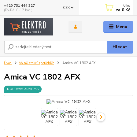
0
ks
+420 731 444 327
CZK
za
0 Kč
(Po-Pá, 8-17 hod.)
Menu
Hledat
Úvod
Volně stojící spotřebiče
Amica VC 1802 AFX
Amica VC 1802 AFX
DOPRAVA ZDARMA