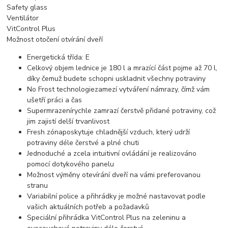
Safety glass
Ventilátor
VitControl Plus
Možnost otočení otvírání dveří
Energetická třída: E
Celkový objem lednice je 180 l a mrazící část pojme až 70 l,
díky čemuž budete schopni uskladnit všechny potraviny
No Frost technologiezamezí vytváření námrazy, čímž vám
ušetří práci a čas
Supermrazenírychle zamrazí čerstvě přidané potraviny, což
jim zajistí delší trvanlivost
Fresh zónaposkytuje chladnější vzduch, který udrží
potraviny déle čerstvé a plné chuti
Jednoduché a zcela intuitivní ovládání je realizováno
pomocí dotykového panelu
Možnost výměny otevírání dveří na vámi preferovanou
stranu
Variabilní police a přihrádky je možné nastavovat podle
vašich aktuálních potřeb a požadavků
Speciální přihrádka VitControl Plus na zeleninu a