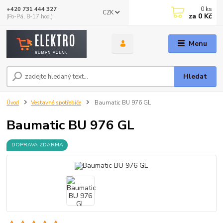
0
ks
+420 731 444 327
CZK
za
0 Kč
(Po-Pá, 8-17 hod.)
Menu
Hledat
Úvod
Vestavné spotřebiče
Baumatic BU 976 GL
Baumatic BU 976 GL
DOPRAVA ZDARMA