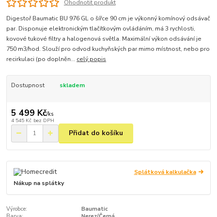
Ohodnotit produkt
Digestoř Baumatic BU 976 GL o šířce 90 cm je výkonný komínový odsávač
par. Disponuje elektronickým tlačítkovým ovládáním, má 3 rychlosti,
kovové tukové filtry a halogenová světla. Maximální výkon odsávání je
750 m3/hod. Slouží pro odvod kuchyňských par mimo místnost, nebo pro
recirkulaci (po doplněn...
celý popis
Dostupnost
skladem
5 499 Kč
/
ks
4 545 Kč
bez DPH
Přidat do košíku
Splátková kalkulačka
Nákup na splátky
Výrobce:
Baumatic
Barva:
Nerez/Černá