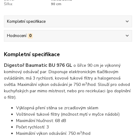
Šířka:
90 cm
Kompletní specifikace
Hodnocení
0
Kompletní specifikace
Digestoř Baumatic BU 976 GL
o šířce 90 cm je výkonný
komínový odsávač par. Disponuje elektronickým tlačítkovým
ovládáním, má 3 rychlosti, kovové tukové filtry a halogenová
3
světla. Maximální výkon odsávání je 750 m
/hod. Slouží pro odvod
kuchyňských par mimo místnost, nebo pro recirkulaci (po doplnění
o filtr).
Výklopná pření stěna se zrcadlovým sklem
Voštinové tukové filtry (možnost mytí v myčce nádobí)
Maximální hlučnost: 68 dB
Počet rychlostí: 3
3
Maximální výkon odsávání: 750 m
/hod