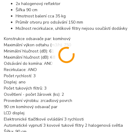
2x halogenový reflektor
Šířka 90 cm
Hmotnost balení cca 35 kg
Průměr otvoru pro odsávání 150 mm
Možnost recirkulace, uhlíkové filtry nejsou součástí dodávky
Konstrukce odsavače par: komínový
Maximální výkon odtahu (m3/h): 750
Minimální hlučnost (dB): 61
Maximální hlučnost (dB): 68
Odsávání do komína: ANO
Recirkulace: ANO
Počet rychlostí: 3
Displej: ano
Počet tukových filtrů: 3
Osvětlení - počet žárovek (ks): 2
Provedení výrobku: zrcadlový povrch
90 cm komínový odsavač par
LCD displej
Elektronické tlačítkové ovládání 3 rychlosti
Automatické vypnutí 3 kovové tukové filtry 2 halogenová světla
Šířka: 90 cm