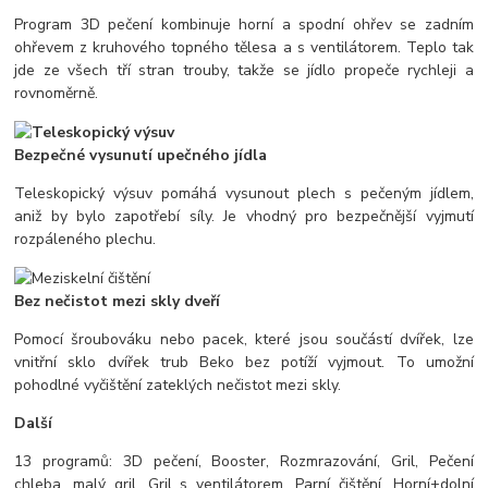
Program 3D pečení kombinuje horní a spodní ohřev se zadním
ohřevem z kruhového topného tělesa a s ventilátorem. Teplo tak
jde ze všech tří stran trouby, takže se jídlo propeče rychleji a
rovnoměrně.
Bezpečné vysunutí upečného jídla
Teleskopický výsuv pomáhá vysunout plech s pečeným jídlem,
aniž by bylo zapotřebí síly. Je vhodný pro bezpečnější vyjmutí
rozpáleného plechu.
Bez nečistot mezi skly dveří
Pomocí šroubováku nebo pacek, které jsou součástí dvířek, lze
vnitřní sklo dvířek trub Beko bez potíží vyjmout. To umožní
pohodlné vyčištění zateklých nečistot mezi skly.
Další
13 programů: 3D pečení, Booster, Rozmrazování, Gril, Pečení
chleba, malý gril, Gril s ventilátorem, Parní čištění, Horní+dolní