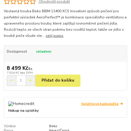
Ohodnotit produkt
Vestavná trouba Beko BBIM 13400 XCS Inovativní způsob pečení pro
perfektní výsledek AeroPerfect™ je kombinace speciálního ventilátoru a
upraveného prostoru trouby, které zajišťují rovnoměrné pečení jídla.
Rozloží teplo ze všech stran pokrmu bez rozdílů teplot, takže se jídlo v
troubě peče všude ste...
celý popis
Dostupnost
skladem
8 499 Kč
/
ks
7 024 Kč
bez DPH
Přidat do košíku
Splátková kalkulačka
Nákup na splátky
Výrobce:
Beko
Barva:
Nerez/Černá