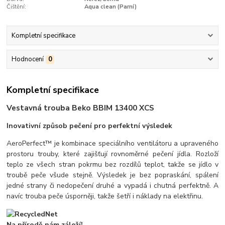
Čištění:
Aqua clean (Parní)
Kompletní specifikace
Hodnocení
0
Kompletní specifikace
Vestavná trouba Beko BBIM 13400 XCS
Inovativní způsob pečení pro perfektní výsledek
AeroPerfect™ je kombinace speciálního ventilátoru a upraveného
prostoru trouby, které zajišťují rovnoměrné pečení jídla. Rozloží
teplo ze všech stran pokrmu bez rozdílů teplot, takže se jídlo v
troubě peče všude stejně. Výsledek je bez popraskání, spálení
jedné strany či nedopečení druhé a vypadá i chutná perfektně. A
navíc trouba peče úsporněji, takže šetří i náklady na elektřinu.
Na přírodě nám záleží!