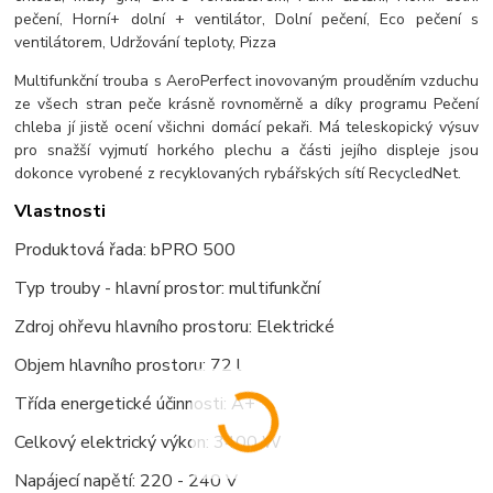
pečení, Horní+ dolní + ventilátor, Dolní pečení, Eco pečení s
ventilátorem, Udržování teploty, Pizza
Multifunkční trouba s AeroPerfect inovovaným prouděním vzduchu
ze všech stran peče krásně rovnoměrně a díky programu Pečení
chleba jí jistě ocení všichni domácí pekaři. Má teleskopický výsuv
pro snažší vyjmutí horkého plechu a části jejího displeje jsou
dokonce vyrobené z recyklovaných rybářských sítí RecycledNet.
Vlastnosti
Produktová řada: bPRO 500
Typ trouby - hlavní prostor: multifunkčn
í
Zdroj ohřevu hlavního prostoru: Elektrické
Objem hlavního prostoru: 72 l
Třída energetické účinnosti: A+
Celkový elektrický výkon: 3400 W
Napájecí napětí: 220 - 240 V