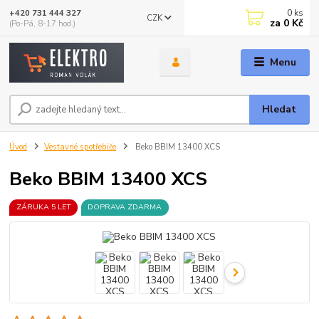
0
ks
+420 731 444 327
CZK
za
0 Kč
(Po-Pá, 8-17 hod.)
Menu
Hledat
Úvod
Vestavné spotřebiče
Beko BBIM 13400 XCS
Beko BBIM 13400 XCS
ZÁRUKA 5 LET
DOPRAVA ZDARMA