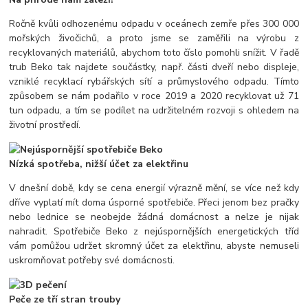
Ročně kvůli odhozenému odpadu v oceánech zemře přes 300 000
mořských živočichů, a proto jsme se zaměřili na výrobu z
recyklovaných materiálů, abychom toto číslo pomohli snížit. V řadě
trub Beko tak najdete součástky, např. části dveří nebo displeje,
vzniklé recyklací rybářských sítí a průmyslového odpadu. Tímto
způsobem se nám podařilo v roce 2019 a 2020 recyklovat už 71
tun odpadu, a tím se podílet na udržitelném rozvoji s ohledem na
životní prostředí.
Nízká spotřeba, nižší účet za elektřinu
V dnešní době, kdy se cena energií výrazně mění, se více než kdy
dříve vyplatí mít doma úsporné spotřebiče. Přeci jenom bez pračky
nebo lednice se neobejde žádná domácnost a nelze je nijak
nahradit. Spotřebiče Beko z nejúspornějších energetických tříd
vám pomůžou udržet skromný účet za elektřinu, abyste nemuseli
uskromňovat potřeby své domácnosti.
Peče ze tří stran trouby