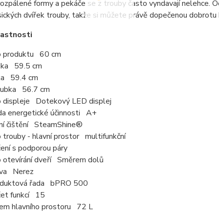
ozpálené formy a pekáče se z trouby často vyndavají nelehce. O
sických dvířek trouby, takže si můžete právě dopečenou dobrotu 
lastnosti
 produktu 60 cm
ška 59.5 cm
ka 59.4 cm
oubka 56.7 cm
 displeje Dotekový LED displej
da energetické účinnosti A+
ní čištění SteamShine®
 trouby - hlavní prostor multifunkční
ení s podporou páry
 otevírání dveří Směrem dolů
rva Nerez
oduktová řada bPRO 500
et funkcí 15
em hlavního prostoru 72 L