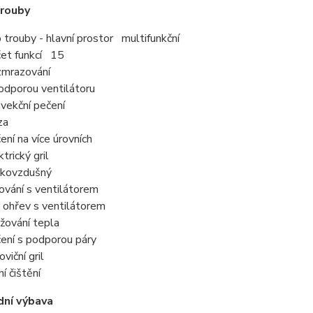
trouby
 trouby - hlavní prostor multifunkční
et funkcí 15
zmrazování
odporou ventilátoru
vekční pečení
zza
ení na více úrovních
ktrický gril
rkovzdušný
lování s ventilátorem
 ohřev s ventilátorem
žování tepla
ení s podporou páry
oviční gril
ní čištění
dní výbava