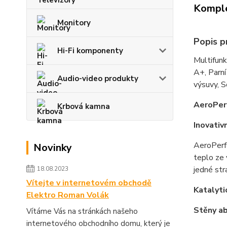
Komple
Monitory
Popis 
Hi-Fi komponenty
Multifun
A+, Parní
Audio-video produkty
výsuvy, 
AeroPer
Krbová kamna
Inovativ
AeroPerfe
Novinky
teplo ze 
jedné str
18.08.2023
Vítejte v internetovém obchodě
Katalyti
Elektro Roman Volák
Stěny ab
Vítáme Vás na stránkách našeho
internetového obchodního domu, který je