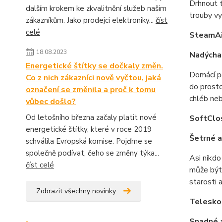
Drhnout t
dalším krokem ke zkvalitnění služeb našim
trouby vy
zákazníkům. Jako prodejci elektroniky...
číst
celé
SteamA
18.08.2023
Nadýchan
Energetické štítky se dočkaly změn.
Domácí pe
Co z nich zákazníci nově vyčtou, jaká
do prosto
označení se změnila a proč k tomu
chléb ne
vůbec došlo?
Od letošního března začaly platit nové
SoftCl
energetické štítky, které v roce 2019
Šetrné a
schválila Evropská komise. Pojďme se
společně podívat, čeho se změny týka...
Asi nikdo
číst celé
může být 
starosti 
Zobrazit všechny novinky
Telesko
Snadné 