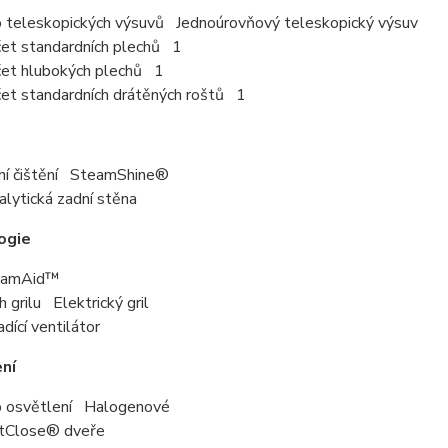
 teleskopických výsuvů Jednoúrovňový teleskopický výsuv
et standardních plechů 1
et hlubokých plechů 1
et standardních drátěných roštů 1
ní čištění SteamShine®
alytická zadní stěna
ogie
eamAid™
h grilu Elektrický gril
adící ventilátor
ní
 osvětlení Halogenové
ftClose® dveře