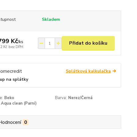
tupnost
Skladem
799 Kč
/
ks
Přidat do košíku
72 Kč
bez DPH
Splátková kalkulačka
up na splátky
e:
Beko
Barva:
Nerez/Černá
Aqua clean (Parní)
Hodnocení
0