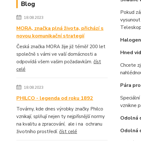
Blog
Pokud záp
18.08.2023
vysunout 
Teleskopi
MORA, značka plná života, přichází s
novou komunikační strategií
Halogen
Česká značka MORA žije již téměř 200 let
Hned vid
společně s vámi ve vaší domácnosti a
odpovídá všem vašim požadavkům.
číst
Chcete zj
celé
nahlédnou
Pára pro
18.08.2023
Speciální
PHILCO - legenda od roku 1892
vznikne p
Továrny, kde dnes výrobky značky Philco
vznikají, splňují nejen ty nejpřísnější normy
Odolná d
na kvalitu a zpracování, ale i na ochranu
Odolná d
životního prostředí.
číst celé