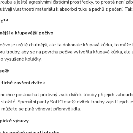
roubu a ještě agresivními čistícími prostředky, to prostě není zá
užívají vlastností materiálu k absorbci tuku a pachů z pečení. 
id™
ější a křupavější pečivo
čivo je určitě chutnější, ale ta dokonale křupavá kůrka, to můž
ru trouby, aby se na povrchu pečiva vytvořila křupavá kůrka, al
bo vysušené koláčky.
ose®
 tiché zavření dvířek
 nechce poslouchat protivný zvuk dvířek trouby při jejich zabouch
složité. Speciální panty SoftClose® dvířek trouby zajistí jejich 
a můžete se plně věnovat přípravě jídla.
pické výsuvy
a bezpečné vyjmutí plechu