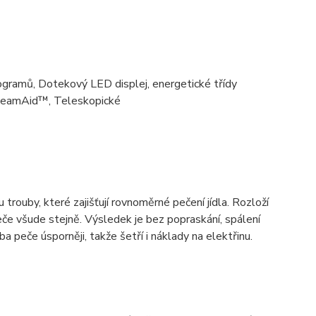
ramů, Dotekový LED displej, energetické třídy
 SteamAid™, Teleskopické
rouby, které zajišťují rovnoměrné pečení jídla. Rozloží
eče všude stejně. Výsledek je bez popraskání, spálení
ba peče úsporněji, takže šetří i náklady na elektřinu.