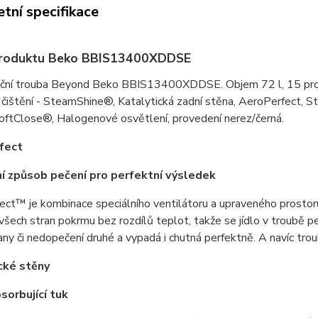
tní specifikace
produktu Beko BBIS13400XDDSE
kční trouba Beyond Beko BBIS13400XDDSE. Objem 72 l, 15 prog
 čištění - SteamShine®, Katalytická zadní stěna, AeroPerfect,
SoftClose®, Halogenové osvětlení, provedení nerez/černá.
fect
ní způsob pečení pro perfektní výsledek
ct™ je kombinace speciálního ventilátoru a upraveného prostoru t
všech stran pokrmu bez rozdílů teplot, takže se jídlo v troubě p
any či nedopečení druhé a vypadá i chutná perfektně. A navíc trou
cké stěny
sorbující tuk