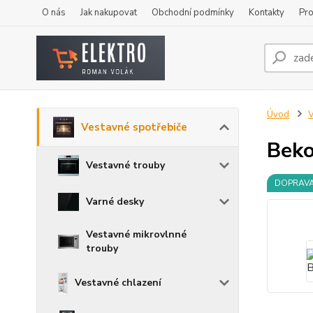
O nás
Jak nakupovat
Obchodní podmínky
Kontakty
Pro
Úvod
V
Vestavné spotřebiče
Bek
Vestavné trouby
DOPRAV
Varné desky
Vestavné mikrovlnné
trouby
Vestavné chlazení