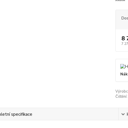
Dos
8 
7 2
Nák
Výrobc
Čištění:
etní specifikace