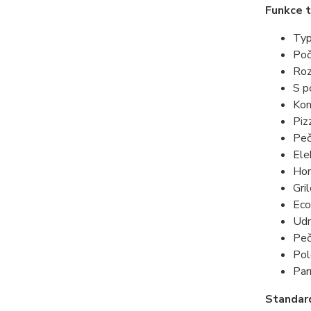
Funkce 
Typ
Poč
Ro
S p
Kon
Pi
Peč
Ele
Ho
Gri
Eco
Udr
Peč
Pol
Par
Standar