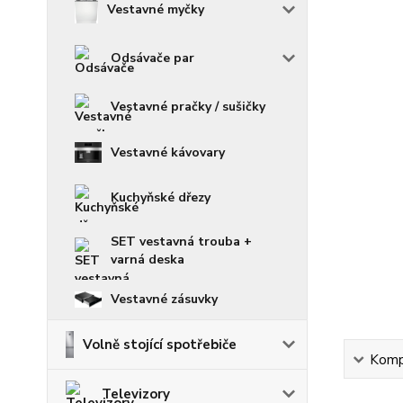
Vestavné myčky
Odsávače par
Vestavné pračky / sušičky
Vestavné kávovary
Kuchyňské dřezy
SET vestavná trouba +
varná deska
Vestavné zásuvky
Volně stojící spotřebiče
Kompl
Televizory