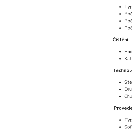
Typ
Poč
Poč
Poč
Čištění
Par
Kat
Technol
St
Dru
Chl
Provede
Typ
So