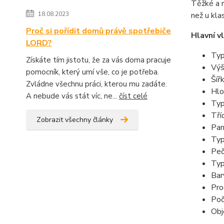
Těžké a r
18.08.2023
než u kla
Proč si pořídit domů právě spotřebiče
Hlavní v
LORD?
Typ
Získáte tím jistotu, že za vás doma pracuje
Vý
pomocník, který umí vše, co je potřeba.
Šíř
Zvládne všechnu práci, kterou mu zadáte.
Hl
A nebude vás stát víc, ne...
číst celé
Typ
Tří
Zobrazit všechny články
Par
Typ
Peč
Typ
Ba
Pr
Poč
Obj