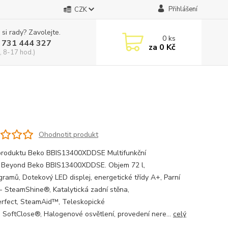
Přihlášení
CZK
 si rady? Zavolejte.
0
ks
 731 444 327
za
0 Kč
, 8-17 hod.)
Ohodnotit produkt
produktu Beko BBIS13400XDDSE Multifunkční
 Beyond Beko BBIS13400XDDSE. Objem 72 l,
gramů, Dotekový LED displej, energetické třídy A+, Parní
í - SteamShine®, Katalytická zadní stěna,
rfect, SteamAid™, Teleskopické
, SoftClose®, Halogenové osvětlení, provedení nere...
celý