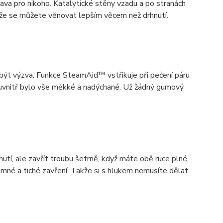
bava pro nikoho. Katalytické stěny vzadu a po stranách
Takže se můžete věnovat lepším věcem než drhnutí.
e být výzva. Funkce SteamAid™ vstřikuje při pečení páru
e uvnitř bylo vše měkké a nadýchané. Už žádný gumový
nutí, ale zavřít troubu šetrně, když máte obě ruce plné,
jemné a tiché zavření. Takže si s hlukem nemusíte dělat