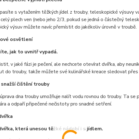
asíte s vytažením těžkých jídel z trouby, teleskopické výsuvy
celý plech ven (nebo jeho 2/3, pokud se jedná o částečný telesk
cký výsuv můžete navíc přemístit do jakékoliv úrovně v troubě.
ové osvětlení
íte, jak to uvnitř vypadá.
istit, v jaké fázi je pečení, ale nechcete otevírat dvířka, aby 
t do trouby, takže můžete své kulinářské kreace sledovat přes 
 snažší čištění trouby
 úprava dna trouby umožňuje nalít vodu rovnou do trouby. Ta se 
ára a odpaří připečené nečistoty pro snadné setření.
vířka
vířka, která unesou těžké nádobí i s jídlem.