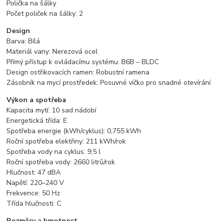
Polička
na
šálky
Počet
poliček
na
šálky:
2
Design
Barva:
Bílá
Materiál
vany:
Nerezová
ocel
Přímý
přístup
k
ovládacímu
systému:
B6B –
BLDC
Design
ostřikovacích
ramen:
Robustní
ramena
Zásobník
na
mycí
prostředek:
Posuvné
víčko
pro
snadné
otevírání
Výkon
a
spotřeba
Kapacita
mytí:
10
sad
nádobí
Energetická
třída:
E
Spotřeba
energie (
kWh/
cyklus):
0,755
kWh
Roční
spotřeba
elektřiny:
211
kWh/
rok
Spotřeba
vody
na
cyklus:
9,5
l
Roční
spotřeba
vody:
2660
litrů/
rok
Hlučnost:
47
dBA
Napětí:
220–
240
V
Frekvence:
50
Hz
Třída
hlučnosti:
C
Rozměry
a
hmotnost