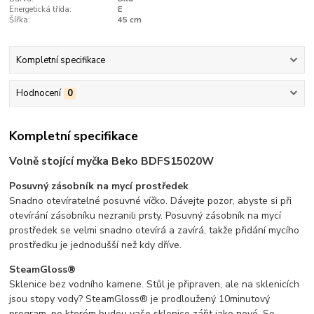
Energetická třída:
E
Šířka:
45 cm
Kompletní specifikace
Hodnocení
0
Kompletní specifikace
Volně stojící myčka Beko BDFS15020W
Posuvný
zásobník
na
mycí
prostředek
Snadno
otevíratelné
posuvné
víčko.
Dávejte
pozor,
abyste
si
při
otevírání
zásobníku
nezranili
prsty.
Posuvný
zásobník
na
mycí
prostředek
se
velmi
snadno
otevírá
a
zavírá,
takže
přidání
mycího
prostředku
je
jednodušší
než
kdy
dříve.
SteamGloss®
Sklenice
bez
vodního
kamene.
Stůl
je
připraven,
ale
na
sklenicích
jsou
stopy
vody?
SteamGloss®
je
prodloužený
10minutový
program,
po
kterém
budou
vaše
sklenice
zářit
jako
nové.
Se