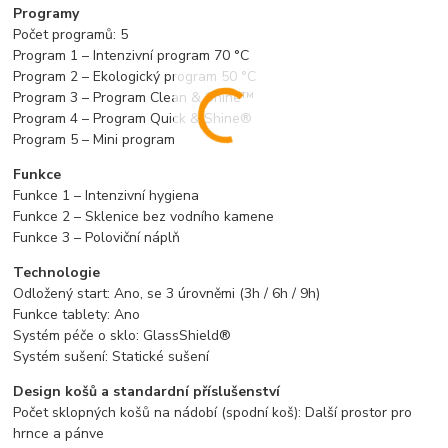
Programy
Počet
programů:
5
Program
1 –
Intenzivní
program
70 °
C
Program
2 –
Ekologický
program
50 °
C
Program
3 –
Program
Clean &
Shine™
Program
4 –
Program
Quick &
Shine®
Program
5 –
Mini
program
Funkce
Funkce
1 –
Intenzivní
hygiena
Funkce
2 –
Sklenice
bez
vodního
kamene
Funkce
3 –
Poloviční
náplň
Technologie
Odložený
start:
Ano,
se
3
úrovněmi (
3h /
6h /
9h)
Funkce
tablety:
Ano
Systém
péče
o
sklo:
GlassShield®
Systém
sušení:
Statické
sušení
Design
košů
a
standardní
příslušenství
Počet
sklopných
košů
na
nádobí (
spodní
koš):
Další
prostor
pro
hrnce
a
pánve