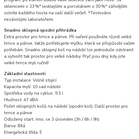
sklenicemi
o
23 %*
lesklejšími
a
porcelánem
o
30 %*
zářivějším
oslníte
každého
hosta
na
vaší
další
večeři. *
Testováno
nezávislými
laboratořemi.
Snadno
sklopná
spodní
přihrádka
Extra
prostor
pro
hrnce
a
pánve.
Při
vaření
používáte
různě
velké
hrnce
a
pánve,
takže
potřebujete
myčku,
která
se
přizpůsobí
vašim
potřebám.
Snadno
sklopný
koš
na
nádobí
lze
jednoduše
odstranit
a
vytvořit
tak
prostor
pro
velké
nádoby.
Pryč
jsou
dny,
kdy
jste
velké
hrnce
myli
ručně!
Základní
vlastnosti
Typ
instalace:
Volně
stojící
Kapacita
mytí:
10
sad
nádobí
Spotřeba
vody
na
cyklus:
9,5
l
Hlučnost:
47
dBA
Počet
sklopných
košů
na
nádobí (
spodní
koš):
Další
prostor
pro
hrnce
a
pánve
Odložený
start:
Ano,
se
3
úrovněmi (
3h /
6h /
9h)
Barva:
Bílá
Energetická
třída:
E