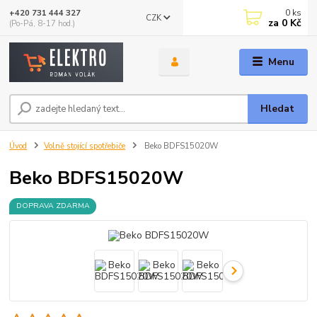
0
ks
+420 731 444 327
CZK
za
0 Kč
(Po-Pá, 8-17 hod.)
Menu
Hledat
Úvod
Volně stojící spotřebiče
Beko BDFS15020W
Beko BDFS15020W
DOPRAVA ZDARMA