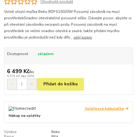
Ohodnotit produkt
Volně stojící myčka Beko BDFS15020W Posuvný zásobník na mycí
prostředekSnadno otevíratelné posuvné víčko. Dávejte pozor, abyste si
při otevírání zásobníku nezranili prsty. Posuvný zásobník na mycí
prostředek se velmi snadno otevírá a zavírá, takže přidání mycího
prostředku je jednodušší než kdy dřív...
celý popis
Dostupnost
skladem
6 499 Kč
/
ks
5 371 Kč
bez DPH
Přidat do košíku
Splátková kalkulačka
Nákup na splátky
Výrobce:
Beko
Barva:
Bílá