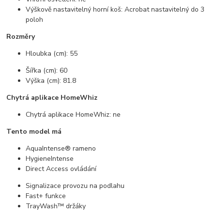
Výškově nastavitelný horní koš:
Acrobat nastavitelný do 3
poloh
Rozměry
Hloubka (cm):
55
Šířka (cm):
60
Výška (cm):
81.8
Chytrá aplikace HomeWhiz
Chytrá aplikace HomeWhiz:
ne
Tento model má
AquaIntense® rameno
HygieneIntense
Direct Access ovládání
Signalizace provozu na podlahu
Fast+ funkce
TrayWash™ držáky