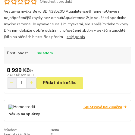
Ohodnotit produkt
Vestavná myčka Beko BDIN38520Q AquaIntense® ramenoUmyje i
nejpřipečenější zbytky bez drhnutíAquaIntense® je součástí spodního
mycího ramene. Je vybavené dalšími tryskami, ale s vyšším tlakem vody.
Díky nim dokáže dobře odstranit i připečené zbytky v pekáči a zaschlé
jídlo na stěnách hrnce. Bez předm...
celý popis
Dostupnost
skladem
8 999 Kč
/
ks
7 437 Kč
bez DPH
Přidat do košíku
Splátková kalkulačka
Nákup na splátky
Výrobce:
Beko
Energetická třída:
E