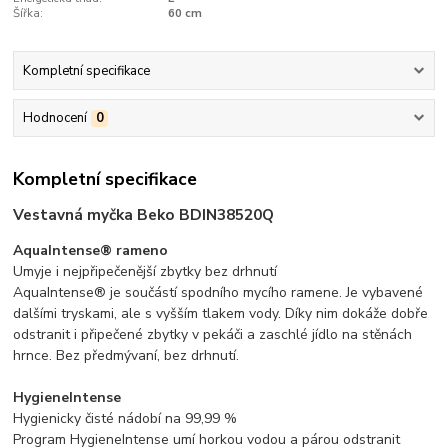
Šířka:
60 cm
Kompletní specifikace
Hodnocení
0
Kompletní specifikace
Vestavná myčka Beko BDIN38520Q
AquaIntense® rameno
Umyje i nejpřipečenější zbytky bez drhnutí
AquaIntense® je součástí spodního mycího ramene. Je vybavené
dalšími tryskami, ale s vyšším tlakem vody. Díky nim dokáže dobře
odstranit i připečené zbytky v pekáči a zaschlé jídlo na stěnách
hrnce. Bez předmývaní, bez drhnutí.
HygieneIntense
Hygienicky čisté nádobí na 99,99 %
Program HygieneIntense umí horkou vodou a párou odstranit