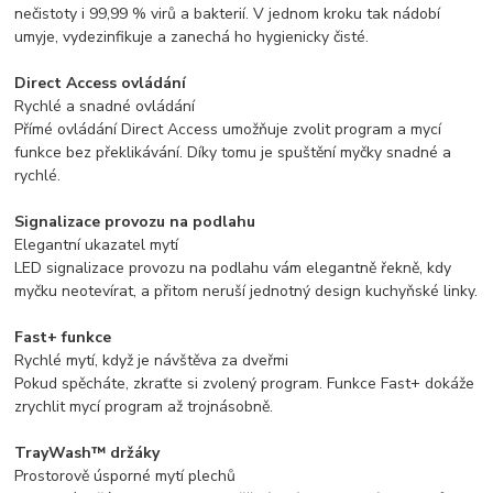
nečistoty i 99,99 % virů a bakterií. V jednom kroku tak nádobí
umyje, vydezinfikuje a zanechá ho hygienicky čisté.
Direct Access ovládání
Rychlé a snadné ovládání
Přímé ovládání Direct Access umožňuje zvolit program a mycí
funkce bez překlikávání. Díky tomu je spuštění myčky snadné a
rychlé.
Signalizace provozu na podlahu
Elegantní ukazatel mytí
LED signalizace provozu na podlahu vám elegantně řekně, kdy
myčku neotevírat, a přitom neruší jednotný design kuchyňské linky.
Fast+ funkce
Rychlé mytí, když je návštěva za dveřmi
Pokud spěcháte, zkraťte si zvolený program. Funkce Fast+ dokáže
zrychlit mycí program až trojnásobně.
TrayWash™ držáky
Prostorově úsporné mytí plechů