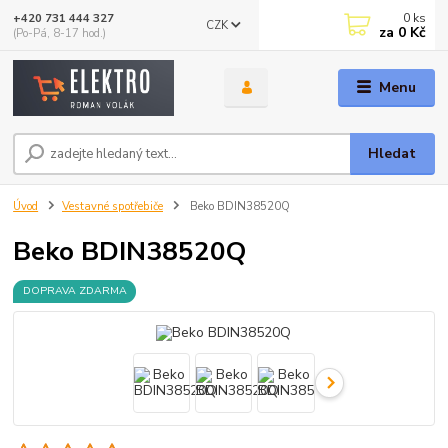
0
ks
+420 731 444 327
CZK
za
0 Kč
(Po-Pá, 8-17 hod.)
Menu
Hledat
Úvod
Vestavné spotřebiče
Beko BDIN38520Q
Beko BDIN38520Q
DOPRAVA ZDARMA