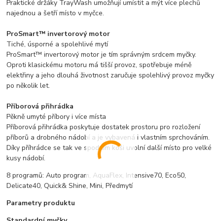
Praktické držáky TrayWash umožňují umístit a mýt více plechů
najednou a šetří místo v myčce.
ProSmart™ invertorový motor
Tiché, úsporné a spolehlivé mytí
ProSmart™ invertorový motor je tím správným srdcem myčky.
Oproti klasickému motoru má tišší provoz, spotřebuje méně
elektřiny a jeho dlouhá životnost zaručuje spolehlivý provoz myčky
po několik let.
Příborová přihrádka
Pěkně umyté příbory i více místa
Příborová přihrádka poskytuje dostatek prostoru pro rozložení
příborů a drobného nádobí a je vybavená i vlastním sprchováním.
Díky příhrádce se tak ve spodním koši uvolní další místo pro velké
kusy nádobí.
8 programů: Auto program, AquaFlex, Intensive70, Eco50,
Delicate40, Quick& Shine, Mini, Předmytí
Parametry produktu
Standardní myčky