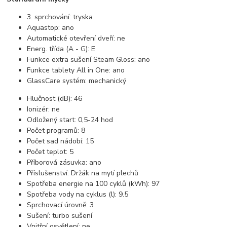
3. sprchování:
tryska
Aquastop:
ano
Automatické otevření dveří:
ne
Energ. třída (A - G):
E
Funkce extra sušení Steam Gloss:
ano
Funkce tablety All in One:
ano
GlassCare systém:
mechanický
Hlučnost (dB):
46
Ionizér:
ne
Odložený start:
0,5-24 hod
Počet programů:
8
Počet sad nádobí:
15
Počet teplot:
5
Příborová zásuvka:
ano
Příslušenství:
Držák na mytí plechů
Spotřeba energie na 100 cyklů (kWh):
97
Spotřeba vody na cyklus (l):
9.5
Sprchovací úrovně:
3
Sušení:
turbo sušení
Vnitřní osvětlení:
ne