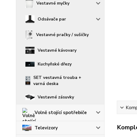
Vestavné myčky
Odsávače par
Vestavné pračky / sušičky
Vestavné kávovary
Kuchyňské dřezy
SET vestavná trouba +
varná deska
Vestavné zásuvky
Kompl
Volně stojící spotřebiče
Komple
Televizory