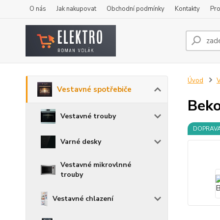
O nás
Jak nakupovat
Obchodní podmínky
Kontakty
Pro
Úvod
V
Vestavné spotřebiče
Bek
Vestavné trouby
DOPRAV
Varné desky
Vestavné mikrovlnné
trouby
Vestavné chlazení