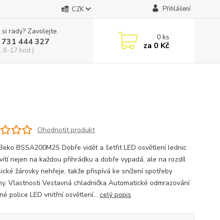
Přihlášení
CZK
 si rady? Zavolejte.
0
ks
 731 444 327
za
0 Kč
, 8-17 hod.)
Ohodnotit produkt
 Beko BSSA200M2S Dobře vidět a šetřit LED osvětlení lednic
vítí nejen na každou přihrádku a dobře vypadá, ale na rozdíl
ické žárovky nehřeje, takže přispívá ke snížení spotřeby
iny. Vlastnosti Vestavná chladnička Automatické odmrazování
é police LED vnitřní osvětlení...
celý popis