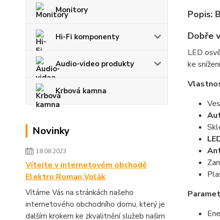
Monitory
Popis:
Dobře v
Hi-Fi komponenty
LED osvět
Audio-video produkty
ke snížen
Vlastno
Krbová kamna
Ves
Au
Skl
Novinky
LE
Ant
18.08.2023
Zam
Vítejte v internetovém obchodě
Pla
Elektro Roman Volák
Vítáme Vás na stránkách našeho
Paramet
internetového obchodního domu, který je
Ene
dalším krokem ke zkvalitnění služeb našim