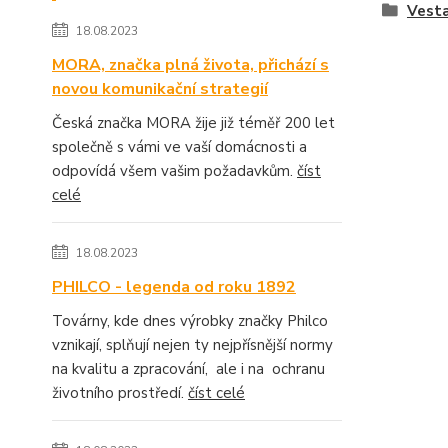
Vesta
18.08.2023
MORA, značka plná života, přichází s
novou komunikační strategií
Česká značka MORA žije již téměř 200 let
společně s vámi ve vaší domácnosti a
odpovídá všem vašim požadavkům.
číst
celé
18.08.2023
PHILCO - legenda od roku 1892
Továrny, kde dnes výrobky značky Philco
vznikají, splňují nejen ty nejpřísnější normy
na kvalitu a zpracování, ale i na ochranu
životního prostředí.
číst celé