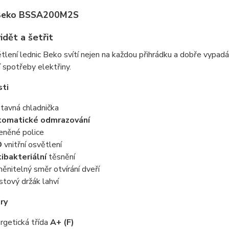
 Beko BSSA200M2S
idět a šetřit
lení lednic Beko svítí nejen na každou přihrádku a dobře vypadá, 
í spotřeby elektřiny.
sti
tavná chladnička
tomatické odmrazování
eněné police
D
vnitřní osvětlení
ibakteriální
těsnění
ěnitelný směr otvírání dveří
stový držák lahví
ry
rgetická třída
A+ (F)