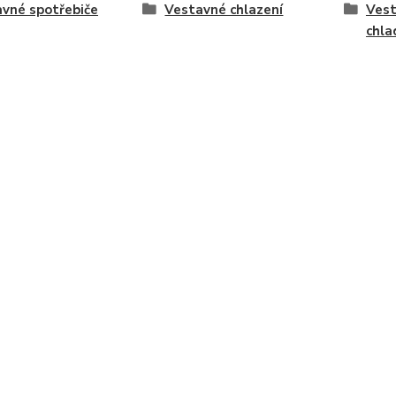
vné spotřebiče
Vestavné chlazení
Vest
chla