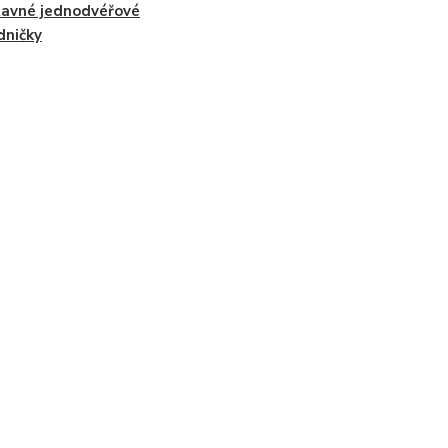
avné jednodvéřové
dničky