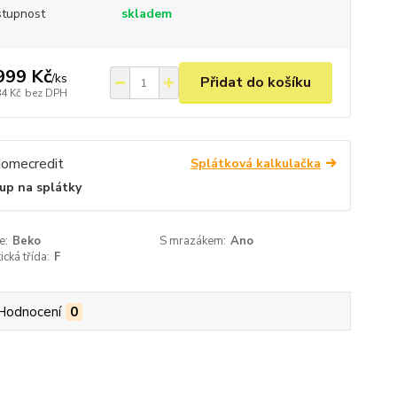
tupnost
skladem
999 Kč
/
ks
Přidat do košíku
84 Kč
bez DPH
Splátková kalkulačka
up na splátky
e:
Beko
S mrazákem:
Ano
ická třída:
F
Hodnocení
0