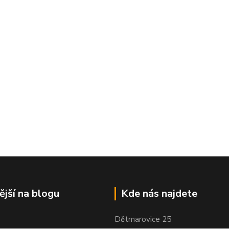
ější na blogu
Kde nás najdete
Dětmarovice 25