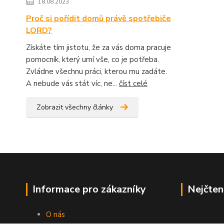
18.08.2023
Proč si pořídit domů právě spotřebiče
LORD?
Získáte tím jistotu, že za vás doma pracuje
pomocník, který umí vše, co je potřeba.
Zvládne všechnu práci, kterou mu zadáte.
A nebude vás stát víc, ne...
číst celé
Zobrazit všechny články
Informace pro zákazníky
Nejčten
O nás