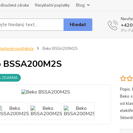
dloužená záruka
Recyklační poplatky
Blog
Nevíte
Hledat
+420
(Po-Pá
estavné spotřebiče
Beko BSSA200M2S
o BSSA200M2S
A ZDARMA
Popis:
Beko s
od klas
elektř
Skleněn