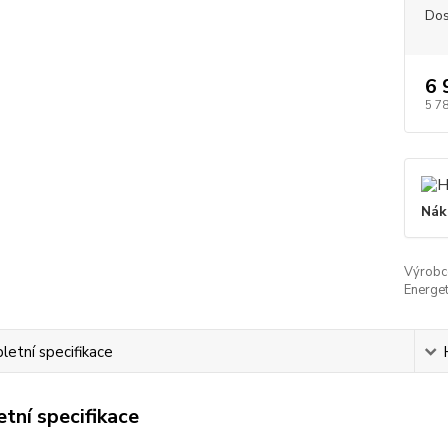
Dos
6 
5 7
Nák
Výrobc
Energet
etní specifikace
tní specifikace