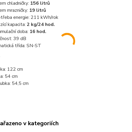
em chladničky:
156 litrů
em mrazničky:
19 litrů
třeba energie: 211 kWh/rok
zící kapacita:
2 kg/24 hod.
mulační doba:
16 hod.
čnost: 39 dB
matická třída: SN-ST
ka: 122 cm
ka: 54 cm
ubka: 54,5 cm
zařazeno v kategoriích