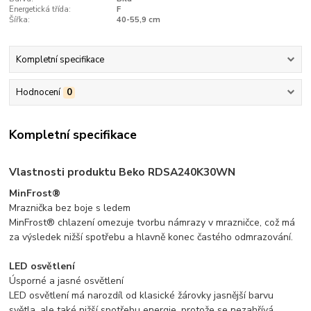
Energetická třída:
F
Šířka:
40-55,9 cm
Kompletní specifikace
Hodnocení
0
Kompletní specifikace
Vlastnosti produktu Beko RDSA240K30WN
MinFrost®
Mraznička bez boje s ledem
MinFrost® chlazení omezuje tvorbu námrazy v mrazničce, což má
za výsledek nižší spotřebu a hlavně konec častého odmrazování.
LED osvětlení
Úsporné a jasné osvětlení
LED osvětlení má narozdíl od klasické žárovky jasnější barvu
světla, ale také nižší spotřebu energie, protože se nezahřívá.