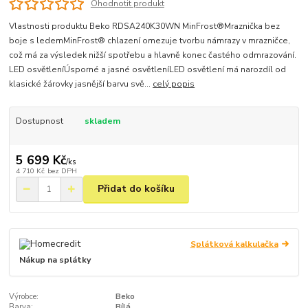
Ohodnotit produkt
Vlastnosti produktu Beko RDSA240K30WN MinFrost®Mraznička bez
boje s ledemMinFrost® chlazení omezuje tvorbu námrazy v mrazničce,
což má za výsledek nižší spotřebu a hlavně konec častého odmrazování.
LED osvětleníÚsporné a jasné osvětleníLED osvětlení má narozdíl od
klasické žárovky jasnější barvu svě...
celý popis
Dostupnost
skladem
5 699 Kč
/
ks
4 710 Kč
bez DPH
Přidat do košíku
Splátková kalkulačka
Nákup na splátky
Výrobce:
Beko
Barva:
Bílá