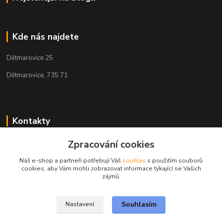
Kde nás najdete
Dětmarovice 25
Dětmarovice, 735 71
Kontakty
+420 731 444 327
Zpracování cookies
(Po-Pá, 8-17 hod.)
Náš e-shop a partneři potřebují Váš
souhlas
s použitím souborů
cookies, aby Vám mohli zobrazovat informace týkající se Vašich
obchod@volak.net
zájmů.
Souhlasím
Nastavení