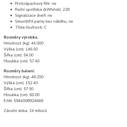
Protizápachový filtr:
ne
Roční spotřeba (kWh/rok):
228
Signalizace dveří:
ne
SmoothFit panty bez náběhu:
ne
Třída hlučnosti:
C
Rozměry výrobku:
Hmotnost (kg): 44.000
Výška (cm): 146.50
Šířka (cm): 54.00
Hloubka (cm): 57.40
Rozměry balení:
Hmotnost (kg): 48.200
Výška (cm): 152.40
Šířka (cm): 57.50
Hloubka (cm): 60.00
EAN: 5944008924669
Záruční doba: 24 měsíců