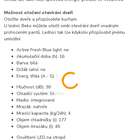
Možnost otočení otevírání dveří
Otočíte dveře a přizpůsobíte kuchyni
U lednic Beko můžete otočit směr otevírání dveří snadným
prohozením pantů. Lednici tak lze kdykoliv přizpůsobit jinému
umístění.
Active Fresh Blue light:
ne
Akumulační doba (h):
16
Barva:
bílá
Držák lahví:
ne
Energ. třída (A - G):
F
Hlučnost (dB):
38
Chladící systém:
Statika
Madlo:
integrované
Mrazák:
nahoře
Mrazící kapacita (kg/24h):
4
Objem chladničky (l):
177
Objem mrazáku (l):
46
Osvětlení:
LED na stropě