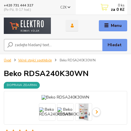
0
ks
+420 731 444 327
CZK
za
0 Kč
(Po-Pá, 8-17 hod.)
Menu
Hledat
Úvod
Volně stojící spotřebiče
Beko RDSA240K30WN
Beko RDSA240K30WN
DOPRAVA ZDARMA