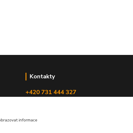
Kontakty
+420 731 444 327
(Po-Pá, 8-17 hod.)
obchod@volak.net
obrazovat informace