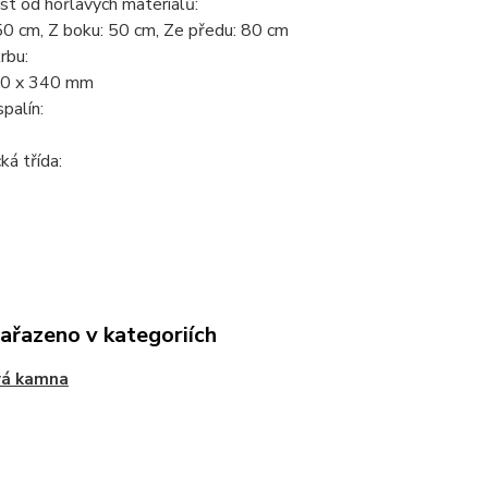
t od hořlavých materiálů:
50 cm, Z boku: 50 cm, Ze předu: 80 cm
rbu:
00 x 340 mm
palín:
ká třída:
zařazeno v kategoriích
vá kamna