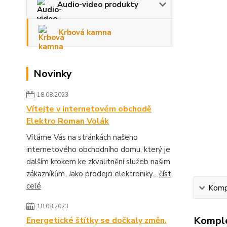
Audio-video produkty
Krbová kamna
Novinky
18.08.2023
Vítejte v internetovém obchodě
Elektro Roman Volák
Vítáme Vás na stránkách našeho
internetového obchodního domu, který je
dalším krokem ke zkvalitnění služeb našim
zákazníkům. Jako prodejci elektroniky...
číst
celé
Kompl
18.08.2023
Komple
Energetické štítky se dočkaly změn.