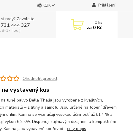
Přihlášení
CZK
 si rady? Zavolejte.
0
ks
 731 444 327
za
0 Kč
, 8-17 hod.)
Ohodnotit produkt
 na vystavený kus
na tuhé palivo Bella Thalia jsou vyrobené z kvalitních,
ch materiálů – z litiny a šamotu. Jsou určené na topení dřevem
ým uhlím. Kamna se vyznačují vysokou účinností až 81,4 % a
ují výkon 6,2 kW. Disponují zajímavým dizajnem a kompaktními
y. Kamna jsou vybavené kouřovod...
celý popis