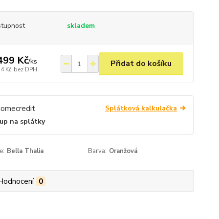
tupnost
skladem
499 Kč
/
ks
Přidat do košíku
24 Kč
bez DPH
Splátková kalkulačka
up na splátky
e:
Bella Thalia
Barva:
Oranžová
Hodnocení
0