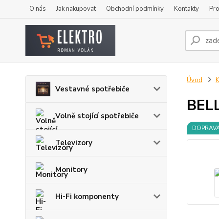
O nás
Jak nakupovat
Obchodní podmínky
Kontakty
Pro
Úvod
K
Vestavné spotřebiče
BELL
Volně stojící spotřebiče
DOPRAV
Televizory
Monitory
Hi-Fi komponenty