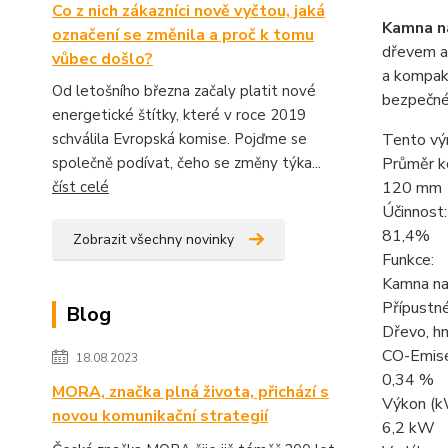
Co z nich zákazníci nově vyčtou, jaká
Kamna na
označení se změnila a proč k tomu
dřevem a 
vůbec došlo?
a kompak
Od letošního března začaly platit nové
bezpečné 
energetické štítky, které v roce 2019
schválila Evropská komise. Pojďme se
Tento výr
společně podívat, čeho se změny týka...
Průměr k
číst celé
120 mm
Účinnost:
81,4%
Zobrazit všechny novinky
Funkce:
Kamna na
Přípustné
Blog
Dřevo, hn
CO-Emise
18.08.2023
0,34 %
MORA, značka plná života, přichází s
Výkon (k
novou komunikační strategií
6,2 kW