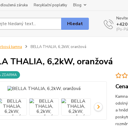
dloužená záruka
Recyklační poplatky
Blog
Nevíte
Hledat
+420
(Po-Pá
rbová kamna
BELLA THALIA, 6,2kW, oranžová
A THALIA, 6,2kW, oranžová
A ZDARMA
Cena
Kamna 
odolný
a hněd
poskyt
rozměr