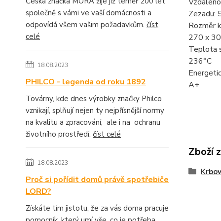
Česká značka MORA žije již téměř 200 let
Vzdálenos
společně s vámi ve vaší domácnosti a
Zezadu: 
odpovídá všem vašim požadavkům.
číst
Rozměr k
celé
270 x 3
Teplota s
236°C
18.08.2023
Energetic
PHILCO - legenda od roku 1892
A+
Továrny, kde dnes výrobky značky Philco
vznikají, splňují nejen ty nejpřísnější normy
na kvalitu a zpracování, ale i na ochranu
životního prostředí.
číst celé
Zboží 
18.08.2023
Krbo
Proč si pořídit domů právě spotřebiče
LORD?
Získáte tím jistotu, že za vás doma pracuje
pomocník, který umí vše, co je potřeba.