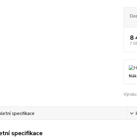
Dos
8 
7 0
Nák
Výrobc
etní specifikace
tní specifikace