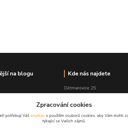
ější na blogu
Kde nás najdete
Dětmarovice 25
Dětmarovice, 735 71
Zpracování cookies
eři potřebují Váš
souhlas
s použitím souborů cookies, aby Vám mohli z
týkající se Vašich zájmů.