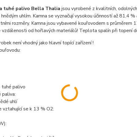
 tuhé palivo Bella Thalia
jsou vyrobené z kvalitních, odolných
hnědým uhlím. Kamna se vyznačují vysokou účinností až 81,4 % 
tními rozměry. Kamna jsou vybavené kouřovodem s průměrem 120
vzdálenosti od hořlavých materiálů! Teplota spalín při topení d
obek není vhodný jako hlavní topící zařízení !
ouřovodu:
 tuhé palivo
 paliva:
ědé uhlí
 vztahující se k 13 % O2:
W):